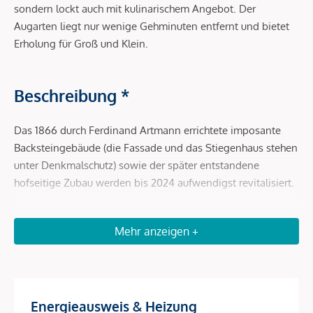
sondern lockt auch mit kulinarischem Angebot. Der
Augarten liegt nur wenige Gehminuten entfernt und bietet
Erholung für Groß und Klein.
Beschreibung *
Das 1866 durch Ferdinand Artmann errichtete imposante
Backsteingebäude (die Fassade und das Stiegenhaus stehen
unter Denkmalschutz) sowie der später entstandene
hofseitige Zubau werden bis 2024 aufwendigst revitalisiert.
DAS ARTMANN umfasst 75 Eigentumswohnungen und
bietet für jede Lebenssituation die passende Wohneinheit.
Mehr anzeigen +
Die hauseigene Tiefgarage bietet Platz für 48 Stellplätze im
Eigentum.
In den Regelgeschoßen entstehen Wohnungen mit einer
Energieausweis & Heizung
Wohnnutzfläche von 41 m² bis 132 m², in den