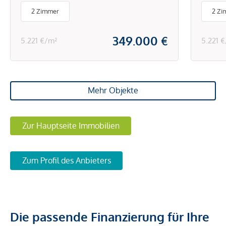
& Schränke
Hiet
2 Zimmer
2 Zi
Sch
349.000 €
5.221 €/m²
5.221 
Mehr Objekte
Zur Hauptseite Immobilien
Zum Profil des Anbieters
Die passende Finanzierung für Ihre