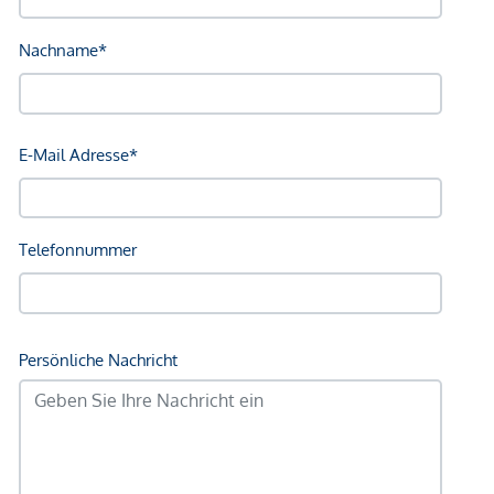
Post <700m
Polizei <650m
Verkehr
Bus <200m
U-Bahn <200m
Straßenbahn <325m
Bahnhof <175m
Autobahnanschluss <1.900m
Angaben Entfernung Luftlinie / Quelle: OpenStreetMap
*Der Vertrag kommt nicht mit der INFINA Credit Broker
GmbH zustande. Das Objekt wird von einem externen
Immobilienunternehmen angeboten. Allfällige aus dem
Vertragsabschluss resultierende Rechte sind ausschließlich
gegenüber dem anbietenden Immobilienunternehmen
geltend zu machen. Wir weisen Sie darauf hin, dass die