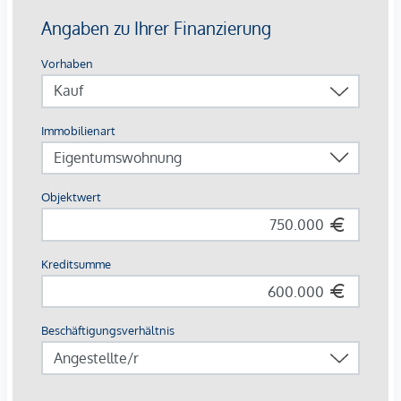
Office Räumlichkeiten
Guest Lounge zur exklusiven Anmietung für Ihre
Besucher
Ein Concierge Dienst kümmert sich um die kleinen
und großen Bedürfnisse der Eigentümer:Innen (zeitlich
begrenzt voraussichtlich 08:00 - 17:00 Uhr)
Nachhaltigkeit:
Nachhaltigkeit wird großgeschrieben.
So wird durch die Revitalisierung eines
Bestandsgebäudes nicht nur schon im Zuge der
Errichtung die CO2 Bilanz geschont, das Artmann setzt
auch bei der zukünftigen Energiegewinnung auf
Nachhaltigkeit.
Heizung und Klimatisierung mittels Wärmepumpe -
Die Immobilie ist somit von fossilen Brennstoffen
weitestgehend unabhängig.