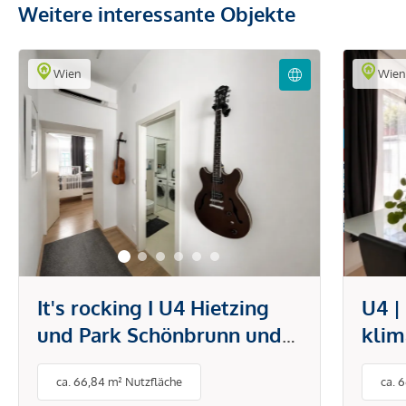
Weitere interessante Objekte
Wien
Wie
It's rocking I U4 Hietzing
U4 |
und Park Schönbrunn und
klim
Technisches Museum I
offe
ca. 66,84 m² Nutzfläche
ca. 
Klimaanlage I Einbauküche
mode