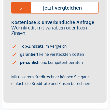
Zudem befindet sich am Dach eine
Photovoltaikanlage.
Bei den Fotos handelt es sich um Musterfotos!
Bereits fertiggestellt.
3% Kundenprovision
Wir weisen darauf hin, dass zwischen dem Vermittler und
dem zu vermittelnden Dritten ein familiäres oder
wirtschaftliches Naheverhältnis besteht.
Der Vermittler ist als Doppelmakler tätig.
Infrastruktur / Entfernungen
Gesundheit
Arzt <275m