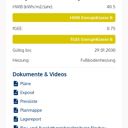
Dachgeschoßen finden sich Einheiten zwischen 41 m² und
HWB (kWh/m2/Jahr):
40.5
166 m², bis hin zu den vier Penthäusern: zwei mit jeweils 153
HWB Energieklasse B
m² (+ 85 m² Terrasse), zwei mit jeweils 288
m² Wohnnutzfläche (+ 120 m² Terrasse). Das Erdgeschoß ist
fGEE:
0.75
für Gewerbe vorgesehen.
fGEE Energieklasse B
Neben den durchdachten Wohneinheiten erwarten die
Gültig bis:
29.01.2030
zukünftigen Bewohner:innen zusätzlich Service-
Heizung:
Fußbodenheizung
Annehmlichkeiten und ein persönlicher Concierge-Dienst.
Ausstattung:
Dokumente & Videos
Pläne
DAS ARTMANN vereint Funktionalität mit zeitloser Eleganz:
Neben der hauseigenen Tiefgarage, zahlreichen
Exposé
Fahrradabstellplätzen im Innenhof und den Aufzügen, die
Preisliste
die Regelgeschoße und zwei Dachgeschoße barrierefrei und
Planmappe
komfortabel verbinden, überzeugen die Wohnungen
Lagereport
darüber hinaus mit
Bau- und Ausstattungsbeschreibung Neubau