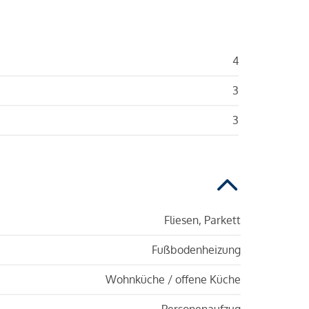
4
3
3
Fliesen, Parkett
Fußbodenheizung
Wohnküche / offene Küche
Personenaufzug