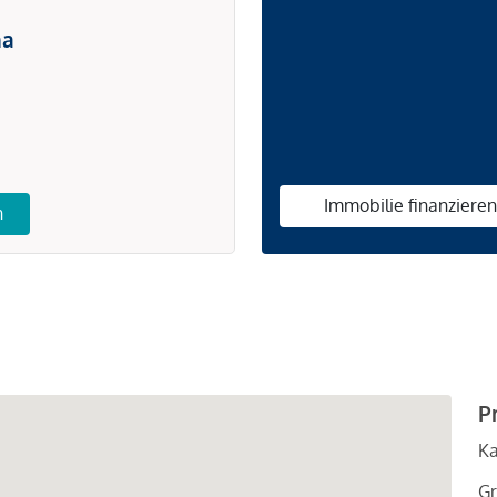
na
Immobilie finanziere
n
P
Ka
Gr