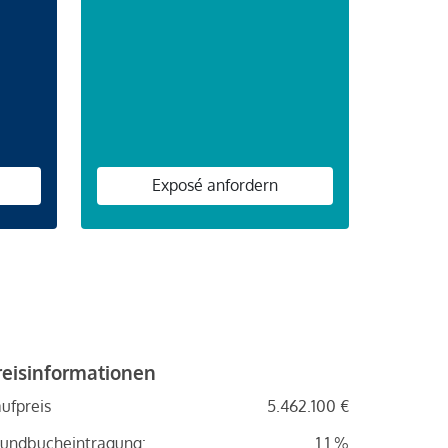
n
Exposé anfordern
reisinformationen
ufpreis
5.462.100 €
undbucheintragung:
1.1 %