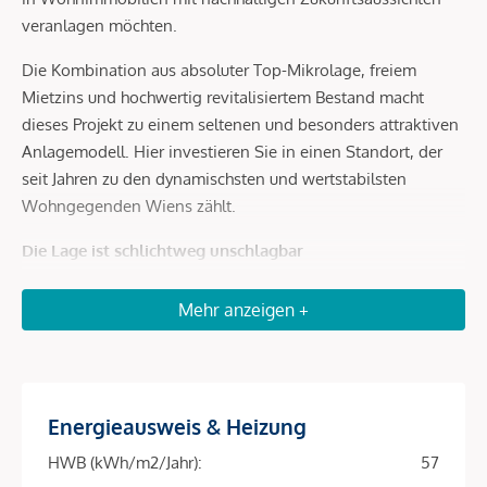
veranlagen möchten.
Die Kombination aus absoluter Top-Mikrolage, freiem
Mietzins und hochwertig revitalisiertem Bestand macht
dieses Projekt zu einem seltenen und besonders attraktiven
Anlagemodell. Hier investieren Sie in einen Standort, der
seit Jahren zu den dynamischsten und wertstabilsten
Wohngegenden Wiens zählt.
Die Lage ist schlichtweg unschlagbar
Die Lage ist schlichtweg unschlagbar. Der Karmelitermarkt
Mehr anzeigen +
steht für urbanes Lebensgefühl, hohe Nachfrage und stabile
Vermietbarkeit. Die unmittelbare Nähe zum Augarten sowie
zum Donaukanal schafft eine perfekte Verbindung aus
Erholung, Kulinarik und Citynähe.
Energieausweis & Heizung
Zahlreiche Restaurants, Cafés, Nahversorger und kleine
HWB (kWh/m2/Jahr):
57
Boutiquen sorgen für eine konstant hohe Wohnattraktivität