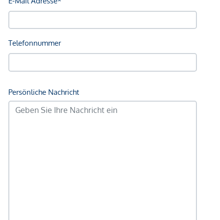
Sonstige
Geldautomat <250m
Bank <250m
Post <250m
Polizei <500m
Verkehr
Bus <250m
U-Bahn <250m
Straßenbahn <250m
Bahnhof <250m
Autobahnanschluss <2.750m
Angaben Entfernung Luftlinie / Quelle: OpenStreetMap
*Der Vertrag kommt nicht mit der INFINA Credit Broker
GmbH zustande. Das Objekt wird von einem externen