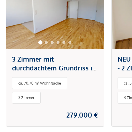
3 Zimmer mit
NEU
durchdachtem Grundriss in
- 2 
attraktiver Lage - stilvoll
ca. 70,78 m² Wohnfläche
ca. 
wohnen und sofort
bezugsfertig
3 Zimmer
3 Zi
279.000 €