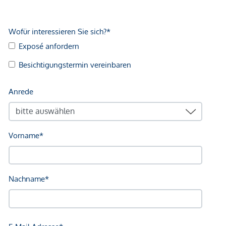
Infrastruktur / Entfernungen
Gesundheit
Arzt <250m
Apotheke <250m
Klinik <250m
Krankenhaus <500m
Kinder & Schulen
Schule <250m
Kindergarten <250m
Universität <750m
Höhere Schule <1.000m
Nahversorgung
Supermarkt <250m
Bäckerei <250m
Einkaufszentrum <1.500m