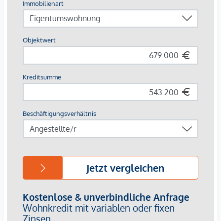
3% Kundenprovision
Fertigstellung: bereits erfolgt
Bis zu EUR 25.000,- sparen - befristet bis 31.8.2026!
Für diese Wohnung übernimmt der Verkäufer die
Grundbucheintragungs- sowie Pfandrechtsgebühr! Jetzt
kaufen und profitieren!
Zusätzliche Information:
Die angebotenen Vorsorgewohnungen können
ausschließlich zum Bruttokaufpreis für Eigennutzer
erworben werden.
Ein Ankauf zu einem Vorsorgekaufpreis netto mit
gesondert ausgewiesener Umsatzsteuer ist bei diesem
Projekt nicht vorgesehen.
Diese Struktur bietet insbesondere Käuferinnen und
Käufern Vorteile, die ihre Immobilie im Rahmen der
Kleinunternehmerregelung vermieten möchten. Da keine