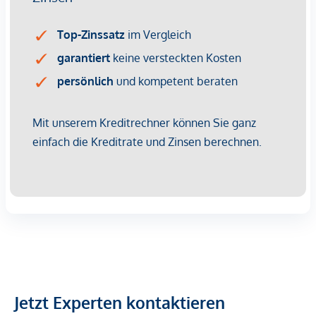
Umsatzsteuer gesondert ausgewiesen wird, entsteht
keine Verpflichtung zum Vorsteuerabzug sowie zu
entsprechenden umsatzsteuerlichen Verrechnungen oder
laufenden Meldungen.
Damit bietet dieses Modell eine klare, transparente und
administrativ schlanke Lösung für Investorinnen und
Investoren, die eine langfristige Vermietung ohne
umsatzsteuerliche Komplexität anstreben.
Für weiterführende Informationen oder eine persönliche
Beratung stehen wir Ihnen selbstverständlich gerne zur
Verfügung.
Wir weisen darauf hin, dass zwischen dem Vermittler und
dem zu vermittelnden Dritten ein familiäres oder
wirtschaftliches Naheverhältnis besteht.
Der Vermittler ist als Doppelmakler tätig.
Jetzt Experten kontaktieren