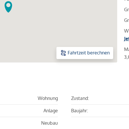
Gr
Gr
Wa
Je
Ma
Fahrtzeit berechnen
3,
Wohnung
Zustand:
Anlage
Baujahr:
Neubau