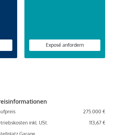
n
Exposé anfordern
reisinformationen
ufpreis
275.000 €
triebskosten inkl. USt.
113,67 €
Stellplatz Garage