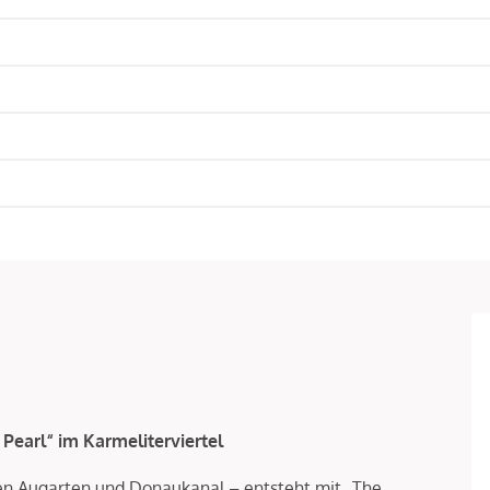
 Pearl“ im Karmeliterviertel
en Augarten und Donaukanal – entsteht mit „The