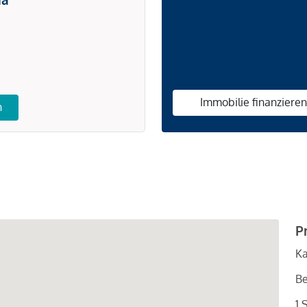
Immobilie finanziere
n
P
Ka
Be
1 