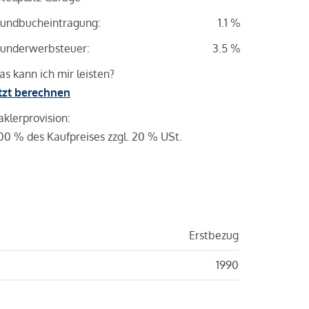
undbucheintragung:
1.1 %
underwerbsteuer:
3.5 %
s kann ich mir leisten?
tzt berechnen
klerprovision:
00 % des Kaufpreises zzgl. 20 % USt.
Erstbezug
1990