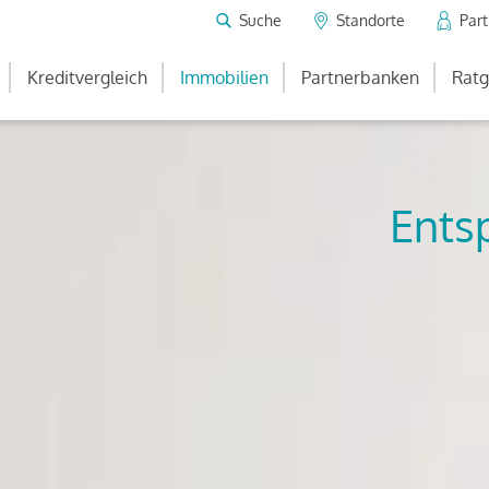
Suche
Standorte
Par
Kreditvergleich
Immobilien
Partnerbanken
Ratg