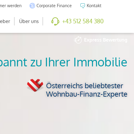
tner werden
Corporate Finance
Kontakt
+43 512 584 380
eber
Über uns
Express
Bewertung
So viel ist Ihre
Immobilie wert
Österreichs beliebtester
Wohnbau-Finanz-Experte