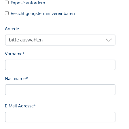
Nahversorgung
Supermarkt <250m
Bäckerei <250m
Einkaufszentrum <1.500m
Sonstige
Geldautomat <250m
Bank <250m
Post <250m
Polizei <500m
Verkehr
Bus <250m
U-Bahn <250m
Straßenbahn <250m
Bahnhof <250m
Autobahnanschluss <2.750m