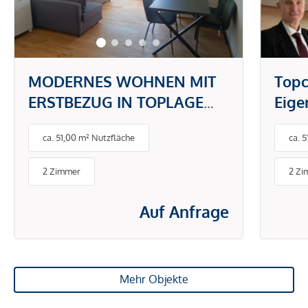
MODERNES WOHNEN MIT
Topc
ERSTBEZUG IN TOPLAGE
Eig
DONAUSTADT -
gefr
ca. 51,00 m² Nutzfläche
ca. 
PAUSCHALMIETE INKL.
BETRIEBS- UND
2 Zimmer
2 Zi
ENERGIEKOSTEN
Auf Anfrage
Mehr Objekte