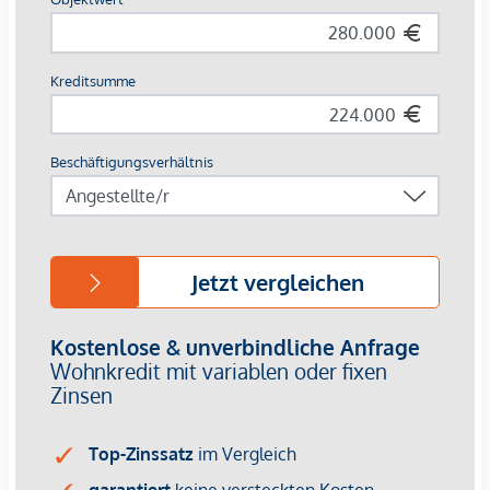
Die Mikrolage rund um den Karmelitermarkt zählt zu den
lebendigsten und charmantesten Wohngegenden der Stadt.
Das Umfeld bietet eine gelungene Mischung aus
Nahversorgung, Gastronomie, kleinen Boutiquen und
urbaner Kultur. Cafés, Restaurants und Marktstände prägen
das Viertel und sorgen für hohe Lebensqualität.
Die Anbindung an das öffentliche Verkehrsnetz ist
hervorragend – U-Bahn-, Straßenbahn- und Buslinien sind
in kurzer Distanz erreichbar und ermöglichen eine schnelle
Verbindung in die Innenstadt sowie in andere Stadtteile.
U-Bahn: U2 „Schottenring“ und „Taborstraße“, U4
„Schottenring“ – nur jeweils 8-10 Gehminuten entfernt
Buslinie: 5A
Straßenbahnlinie: 2
Wir weisen darauf hin, dass zwischen dem Vermittler und
dem zu vermittelnden Dritten ein familiäres oder