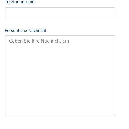
Angaben Entfernung Luftlinie / Quelle: OpenStreetMap
*Der Vertrag kommt nicht mit der INFINA Credit Broker
GmbH zustande. Das Objekt wird von einem externen
Immobilienunternehmen angeboten. Allfällige aus dem
Vertragsabschluss resultierende Rechte sind ausschließlich
gegenüber dem anbietenden Immobilienunternehmen
geltend zu machen. Wir weisen Sie darauf hin, dass die
gemachten Angaben und Informationen lediglich
unverbindliche Vorabinformationen sind und daher ohne
Gewähr erfolgen. Der Vermittler ist als Doppelmakler tätig.