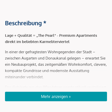
Beschreibung *
Lage + Qualität = „The Pearl“ - Premium Apartments
direkt im beliebten Karmeliterviertel
In einer der gefragtesten Wohngegenden der Stadt –
zwischen Augarten und Donaukanal gelegen – erwartet Sie
ein Neubauprojekt, das zeitgemäßen Wohnkomfort, clevere,
kompakte Grundrisse und modernste Ausstattung
miteinander verbindet.
Das Gebäude aus den 90er-Jahren wurde stilvoll revitalisiert
und beherberget insgesamt 24 Wohneinheiten. Egal ob als
Mehr anzeigen +
Citywohnung für den Eigengebrauch oder als
wertbeständiges Investment für die Zukunft – „The Pearl“