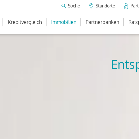
Suche
Standorte
Par
Kreditvergleich
Immobilien
Partnerbanken
Ratg