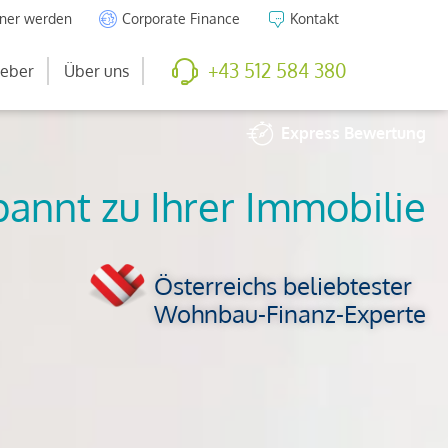
tner werden
Corporate Finance
Kontakt
+43 512 584 380
eber
Über uns
Express
Bewertung
So viel ist Ihre
Immobilie wert
Österreichs beliebtester
Wohnbau-Finanz-Experte