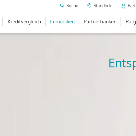
Suche
Standorte
Par
Kreditvergleich
Immobilien
Partnerbanken
Ratg