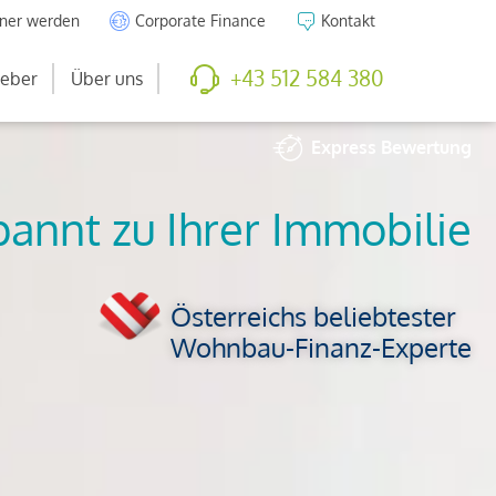
tner werden
Corporate Finance
Kontakt
+43 512 584 380
eber
Über uns
Express
Bewertung
So viel ist Ihre
Immobilie wert
Österreichs beliebtester
Wohnbau-Finanz-Experte