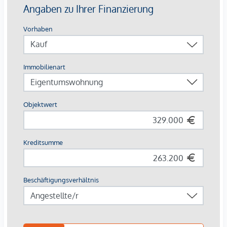
Ausstattung mit Vermietungsvorteil
Parkett- und Feinsteinzeugböden
Holzoberflächen & Brettsperrholzdecken
Fußbodenheizung & -temperierung
Außenliegender Sonnenschutz (Raffstores, EG mit
Rollläden)
Moderne Lüftungssysteme mit Fensterspaltlüftern
Kaufpreise der Vorsorgewohnungen
von EUR 286.000,- bis EUR 1.238.000,- netto zzgl. 20% USt.
Zu erwartender Mietertrag
von ca. EUR 17,50 bis EUR 22,50 netto/m²
Stellplätze können für 3-4 Zimmerwohnungen um €
40.000,00 netto angekauft werden.