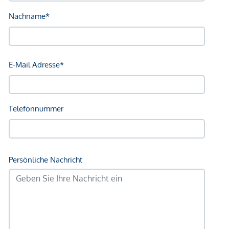
Bank <750m
Post <750m
Polizei <750m
Verkehr
Bus <250m
U-Bahn <250m
Straßenbahn <500m
Bahnhof <250m
Autobahnanschluss <2.000m
Angaben Entfernung Luftlinie / Quelle: OpenStreetMap
*Der Vertrag kommt nicht mit der INFINA Credit Broker
GmbH zustande. Das Objekt wird von einem externen
Immobilienunternehmen angeboten. Allfällige aus dem
Vertragsabschluss resultierende Rechte sind ausschließlich