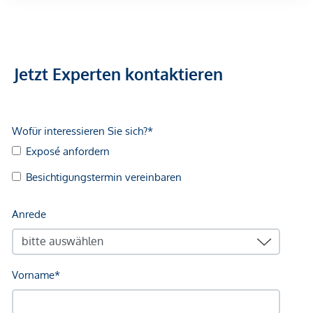
Arzt <500m
Apotheke <500m
Klinik <500m
Krankenhaus <1.250m
Jetzt Experten kontaktieren
Kinder & Schulen
Schule <500m
Kindergarten <250m
Universität <500m
Höhere Schule <500m
Nahversorgung
Supermarkt <250m
Bäckerei <500m
Einkaufszentrum <2.000m
Sonstige
Geldautomat <250m