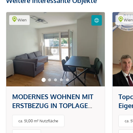
Weitere interessante Objekte
Wien
Wie
MODERNES WOHNEN MIT
Topc
ERSTBEZUG IN TOPLAGE
Eig
DONAUSTADT -
gefr
ca. 51,00 m² Nutzfläche
ca. 
PAUSCHALMIETE INKL.
BETRIEBS- UND