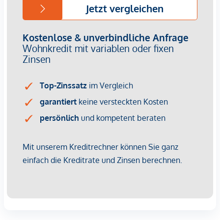
Provisionsfrei für den Käufer!
Fertigstellung: voraussichtlich Q2/2026
Bei diesem Angebot handelt es sich um eine
Vorsorgewohnung, die zu Vermietungszwecken erworben
wird.
Der angegebene Kaufpreis versteht sich daher zzgl.
20% USt. Diese Daten sind vorbehaltlich möglicher
Änderungen.
Wir weisen darauf hin, dass zwischen dem Vermittler und
dem zu vermittelnden Dritten ein familiäres oder
wirtschaftliches Naheverhältnis besteht.
Der Vermittler ist als Doppelmakler tätig.
Infrastruktur / Entfernungen
Gesundheit