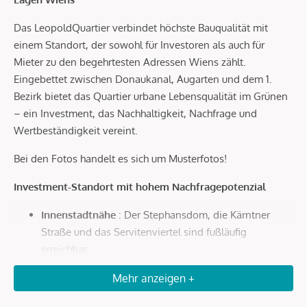
Das LeopoldQuartier verbindet höchste Bauqualität mit
einem Standort, der sowohl für Investoren als auch für
Mieter zu den begehrtesten Adressen Wiens zählt.
Eingebettet zwischen Donaukanal, Augarten und dem 1.
Bezirk bietet das Quartier urbane Lebensqualität im Grünen
– ein Investment, das Nachhaltigkeit, Nachfrage und
Wertbeständigkeit vereint.
Bei den Fotos handelt es sich um Musterfotos!
Investment-Standort mit hohem Nachfragepotenzial
Innenstadtnähe
: Der Stephansdom, die Kärntner
Straße und das Servitenviertel sind fußläufig
erreichbar.
Optimale Anbindung
: In wenigen Minuten zur U4
Mehr anzeigen +
Roßauer Lände, zum Hauptbahnhof und in nur 20
Autominuten zum Flughafen Wien.