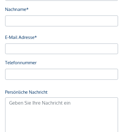
Bank <750m
Post <750m
Polizei <750m
Verkehr
Bus <250m
U-Bahn <250m
Straßenbahn <500m
Bahnhof <250m
Autobahnanschluss <2.000m
Angaben Entfernung Luftlinie / Quelle: OpenStreetMap
*Der Vertrag kommt nicht mit der INFINA Credit Broker
GmbH zustande. Das Objekt wird von einem externen
Immobilienunternehmen angeboten. Allfällige aus dem
Vertragsabschluss resultierende Rechte sind ausschließlich