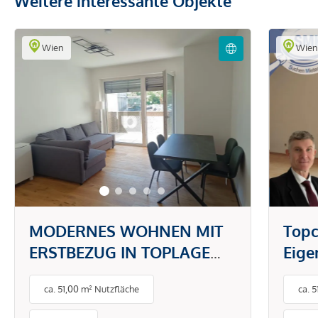
Weitere interessante Objekte
Wien
Wie
MODERNES WOHNEN MIT
Topc
ERSTBEZUG IN TOPLAGE
Eig
DONAUSTADT -
gefr
ca. 51,00 m² Nutzfläche
ca. 
PAUSCHALMIETE INKL.
BETRIEBS- UND