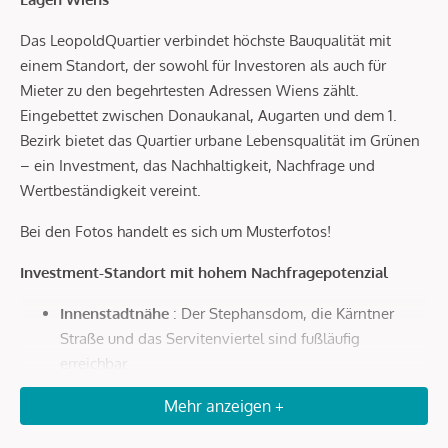
Das LeopoldQuartier verbindet höchste Bauqualität mit
einem Standort, der sowohl für Investoren als auch für
Mieter zu den begehrtesten Adressen Wiens zählt.
Eingebettet zwischen Donaukanal, Augarten und dem 1.
Bezirk bietet das Quartier urbane Lebensqualität im Grünen
– ein Investment, das Nachhaltigkeit, Nachfrage und
Wertbeständigkeit vereint.
Bei den Fotos handelt es sich um Musterfotos!
Investment-Standort mit hohem Nachfragepotenzial
Innenstadtnähe
: Der Stephansdom, die Kärntner
Straße und das Servitenviertel sind fußläufig
erreichbar.
Optimale Anbindung
: In wenigen Minuten zur U4
Mehr anzeigen +
Roßauer Lände, zum Hauptbahnhof und in nur 20
Autominuten zum Flughafen Wien.