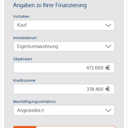
Ausstattung mit Vermietungsvorteil
Parkett- und Feinsteinzeugböden
Holzoberflächen & Brettsperrholzdecken
Fußbodenheizung & -temperierung
Außenliegender Sonnenschutz (Raffstores, EG mit
Rollläden)
Moderne Lüftungssysteme mit Fensterspaltlüftern
Kaufpreise der Vorsorgewohnungen
von EUR 286.000,- bis EUR 1.238.000,- netto zzgl. 20% USt.
Zu erwartender Mietertrag
von ca. EUR 17,50 bis EUR 22,50 netto/m²
Stellplätze können für 3-4 Zimmerwohnungen um €
40.000,00 netto angekauft werden.