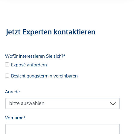
Arzt <500m
Apotheke <500m
Klinik <500m
Krankenhaus <1.250m
Jetzt Experten kontaktieren
Kinder & Schulen
Schule <500m
Kindergarten <250m
Universität <500m
Höhere Schule <500m
Nahversorgung
Supermarkt <250m
Bäckerei <500m
Einkaufszentrum <2.000m
Sonstige
Geldautomat <250m