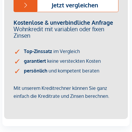
Provisionsfrei für den Käufer!
Fertigstellung: voraussichtlich Q2/2026
Bei diesem Angebot handelt es sich um eine
Vorsorgewohnung, die zu Vermietungszwecken erworben
wird.
Der angegebene Kaufpreis versteht sich daher zzgl.
20% USt. Diese Daten sind vorbehaltlich möglicher
Änderungen.
Wir weisen darauf hin, dass zwischen dem Vermittler und
dem zu vermittelnden Dritten ein familiäres oder
wirtschaftliches Naheverhältnis besteht.
Der Vermittler ist als Doppelmakler tätig.
Infrastruktur / Entfernungen
Gesundheit