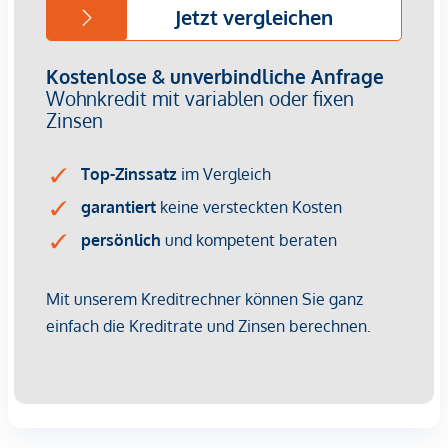
Provisionsfrei für den Käufer!
Fertigstellung: voraussichtlich Q2/2026
Bei diesem Angebot handelt es sich um eine
Vorsorgewohnung, die zu Vermietungszwecken erworben
wird.
Der angegebene Kaufpreis versteht sich daher zzgl.
20% USt. Diese Daten sind vorbehaltlich möglicher
Änderungen.
Wir weisen darauf hin, dass zwischen dem Vermittler und
dem zu vermittelnden Dritten ein familiäres oder
wirtschaftliches Naheverhältnis besteht.
Der Vermittler ist als Doppelmakler tätig.
Infrastruktur / Entfernungen
Gesundheit