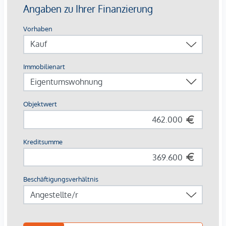
Ausstattung mit Vermietungsvorteil
Parkett- und Feinsteinzeugböden
Holzoberflächen & Brettsperrholzdecken
Fußbodenheizung & -temperierung
Außenliegender Sonnenschutz (Raffstores, EG mit
Rollläden)
Moderne Lüftungssysteme mit Fensterspaltlüftern
Kaufpreise der Vorsorgewohnungen
von EUR 286.000,- bis EUR 1.238.000,- netto zzgl. 20% USt.
Zu erwartender Mietertrag
von ca. EUR 17,50 bis EUR 22,50 netto/m²
Stellplätze können für 3-4 Zimmerwohnungen um €
40.000,00 netto angekauft werden.