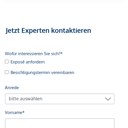
Arzt <500m
Apotheke <500m
Klinik <500m
Krankenhaus <1.250m
Jetzt Experten kontaktieren
Kinder & Schulen
Schule <500m
Kindergarten <250m
Universität <500m
Höhere Schule <500m
Nahversorgung
Supermarkt <250m
Bäckerei <500m
Einkaufszentrum <2.000m
Sonstige
Geldautomat <250m