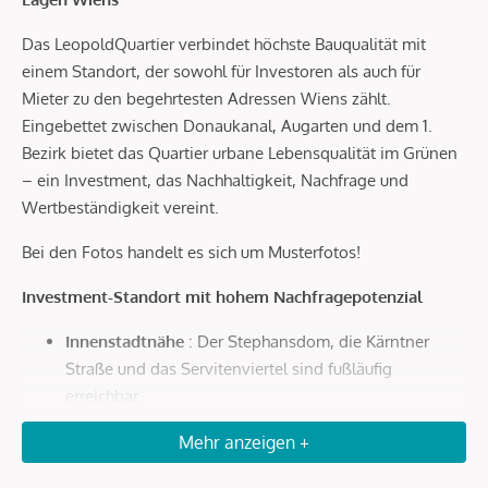
Das LeopoldQuartier verbindet höchste Bauqualität mit
einem Standort, der sowohl für Investoren als auch für
Mieter zu den begehrtesten Adressen Wiens zählt.
Eingebettet zwischen Donaukanal, Augarten und dem 1.
Bezirk bietet das Quartier urbane Lebensqualität im Grünen
– ein Investment, das Nachhaltigkeit, Nachfrage und
Wertbeständigkeit vereint.
Bei den Fotos handelt es sich um Musterfotos!
Investment-Standort mit hohem Nachfragepotenzial
Innenstadtnähe
: Der Stephansdom, die Kärntner
Straße und das Servitenviertel sind fußläufig
erreichbar.
Optimale Anbindung
: In wenigen Minuten zur U4
Mehr anzeigen +
Roßauer Lände, zum Hauptbahnhof und in nur 20
Autominuten zum Flughafen Wien.