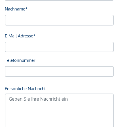
Bank <750m
Post <750m
Polizei <750m
Verkehr
Bus <250m
U-Bahn <250m
Straßenbahn <500m
Bahnhof <250m
Autobahnanschluss <2.000m
Angaben Entfernung Luftlinie / Quelle: OpenStreetMap
*Der Vertrag kommt nicht mit der INFINA Credit Broker
GmbH zustande. Das Objekt wird von einem externen
Immobilienunternehmen angeboten. Allfällige aus dem
Vertragsabschluss resultierende Rechte sind ausschließlich