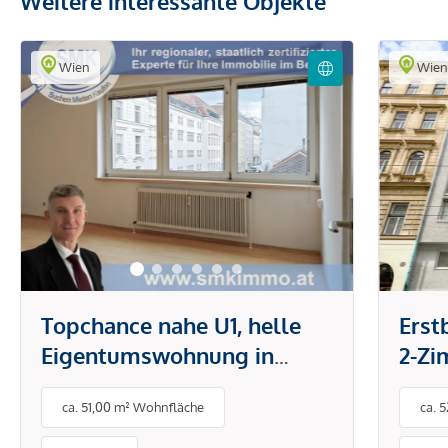
Weitere interessante Objekte
Wien
Wie
Topchance nahe U1, helle
Erst
Eigentumswohnung in
2-Z
gefragter Lage!
mit 
ca. 51,00 m² Wohnfläche
ca. 
Mari