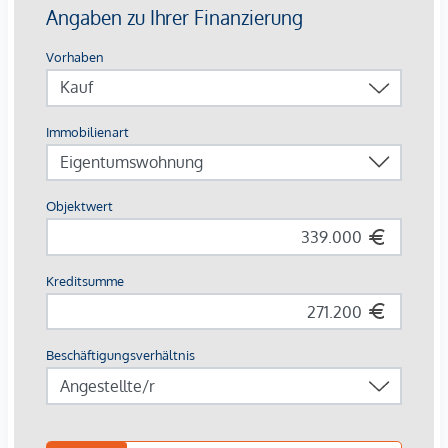
Ausstattung mit Vermietungsvorteil
Parkett- und Feinsteinzeugböden
Holzoberflächen & Brettsperrholzdecken
Fußbodenheizung & -temperierung
Außenliegender Sonnenschutz (Raffstores, EG mit
Rollläden)
Moderne Lüftungssysteme mit Fensterspaltlüftern
Kaufpreise der Vorsorgewohnungen
von EUR 286.000,- bis EUR 1.238.000,- netto zzgl. 20% USt.
Zu erwartender Mietertrag
von ca. EUR 17,50 bis EUR 22,50 netto/m²
Stellplätze können für 3-4 Zimmerwohnungen um €
40.000,00 netto angekauft werden.