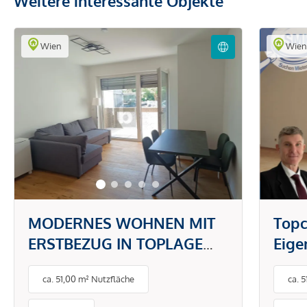
Weitere interessante Objekte
Wien
Wie
MODERNES WOHNEN MIT
Topc
ERSTBEZUG IN TOPLAGE
Eig
DONAUSTADT -
gefr
ca. 51,00 m² Nutzfläche
ca. 
PAUSCHALMIETE INKL.
BETRIEBS- UND