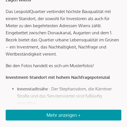
Das LeopoldQuartier verbindet höchste Bauqualität mit
einem Standort, der sowohl für Investoren als auch für
Mieter zu den begehrtesten Adressen Wiens zählt.
Eingebettet zwischen Donaukanal, Augarten und dem 1.
Bezirk bietet das Quartier urbane Lebensqualität im Grünen
– ein Investment, das Nachhaltigkeit, Nachfrage und
Wertbeständigkeit vereint.
Bei den Fotos handelt es sich um Musterfotos!
Investment-Standort mit hohem Nachfragepotenzial
Innenstadtnähe
: Der Stephansdom, die Kärntner
Straße und das Servitenviertel sind fußläufig
erreichbar.
Optimale Anbindung
: In wenigen Minuten zur U4
Mehr anzeigen +
Roßauer Lände, zum Hauptbahnhof und in nur 20
Autominuten zum Flughafen Wien.