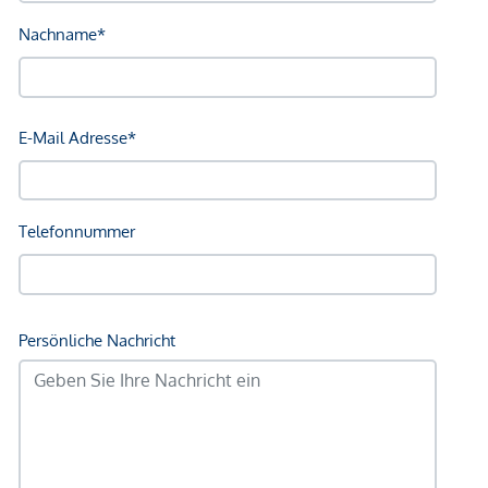
Bank <750m
Post <750m
Polizei <750m
Verkehr
Bus <250m
U-Bahn <250m
Straßenbahn <500m
Bahnhof <250m
Autobahnanschluss <2.000m
Angaben Entfernung Luftlinie / Quelle: OpenStreetMap
*Der Vertrag kommt nicht mit der INFINA Credit Broker
GmbH zustande. Das Objekt wird von einem externen
Immobilienunternehmen angeboten. Allfällige aus dem
Vertragsabschluss resultierende Rechte sind ausschließlich