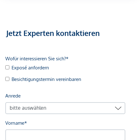
Arzt <500m
Apotheke <500m
Klinik <500m
Krankenhaus <1.250m
Jetzt Experten kontaktieren
Kinder & Schulen
Schule <500m
Kindergarten <250m
Universität <500m
Höhere Schule <500m
Nahversorgung
Supermarkt <250m
Bäckerei <500m
Einkaufszentrum <2.000m
Sonstige
Geldautomat <250m