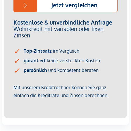
Provisionsfrei für den Käufer!
Fertigstellung: voraussichtlich Q2/2026
Bei diesem Angebot handelt es sich um eine
Vorsorgewohnung, die zu Vermietungszwecken erworben
wird.
Der angegebene Kaufpreis versteht sich daher zzgl.
20% USt. Diese Daten sind vorbehaltlich möglicher
Änderungen.
Wir weisen darauf hin, dass zwischen dem Vermittler und
dem zu vermittelnden Dritten ein familiäres oder
wirtschaftliches Naheverhältnis besteht.
Der Vermittler ist als Doppelmakler tätig.
Infrastruktur / Entfernungen
Gesundheit