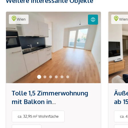
Weitere interessante Objekte
Wien
Wie
Tolle 1,5 Zimmerwohnung
Äuß
mit Balkon in
ab 1
ausgezeichneter Lage und
mit 
ca. 32,95 m² Wohnfläche
ca. 
optimaler
Verkehrsanbindung