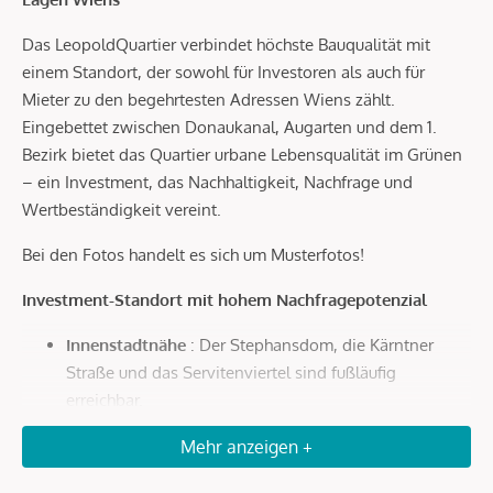
Das LeopoldQuartier verbindet höchste Bauqualität mit
einem Standort, der sowohl für Investoren als auch für
Mieter zu den begehrtesten Adressen Wiens zählt.
Eingebettet zwischen Donaukanal, Augarten und dem 1.
Bezirk bietet das Quartier urbane Lebensqualität im Grünen
– ein Investment, das Nachhaltigkeit, Nachfrage und
Wertbeständigkeit vereint.
Bei den Fotos handelt es sich um Musterfotos!
Investment-Standort mit hohem Nachfragepotenzial
Innenstadtnähe
: Der Stephansdom, die Kärntner
Straße und das Servitenviertel sind fußläufig
erreichbar.
Optimale Anbindung
: In wenigen Minuten zur U4
Mehr anzeigen +
Roßauer Lände, zum Hauptbahnhof und in nur 20
Autominuten zum Flughafen Wien.