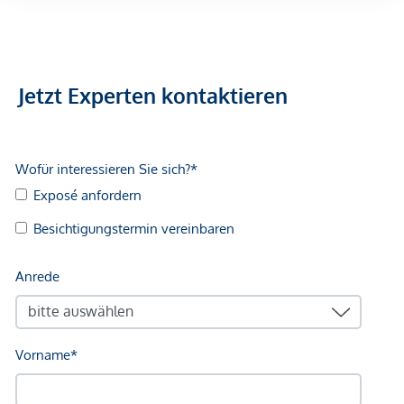
Arzt <500m
Apotheke <500m
Klinik <500m
Krankenhaus <1.250m
Jetzt Experten kontaktieren
Kinder & Schulen
Schule <500m
Kindergarten <250m
Universität <500m
Höhere Schule <500m
Nahversorgung
Supermarkt <250m
Bäckerei <500m
Einkaufszentrum <2.000m
Sonstige
Geldautomat <250m