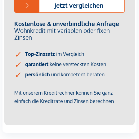
Provisionsfrei für den Käufer!
Fertigstellung: voraussichtlich Q2/2026
Bei diesem Angebot handelt es sich um eine
Vorsorgewohnung, die zu Vermietungszwecken erworben
wird.
Der angegebene Kaufpreis versteht sich daher zzgl.
20% USt. Diese Daten sind vorbehaltlich möglicher
Änderungen.
Wir weisen darauf hin, dass zwischen dem Vermittler und
dem zu vermittelnden Dritten ein familiäres oder
wirtschaftliches Naheverhältnis besteht.
Der Vermittler ist als Doppelmakler tätig.
Infrastruktur / Entfernungen
Gesundheit