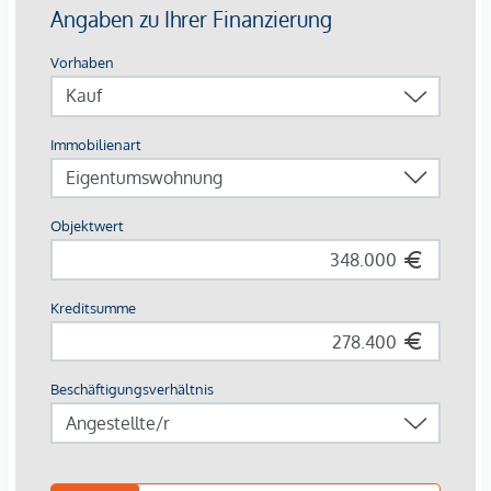
Ausstattung mit Vermietungsvorteil
Parkett- und Feinsteinzeugböden
Holzoberflächen & Brettsperrholzdecken
Fußbodenheizung & -temperierung
Außenliegender Sonnenschutz (Raffstores, EG mit
Rollläden)
Moderne Lüftungssysteme mit Fensterspaltlüftern
Kaufpreise der Vorsorgewohnungen
von EUR 286.000,- bis EUR 1.238.000,- netto zzgl. 20% USt.
Zu erwartender Mietertrag
von ca. EUR 17,50 bis EUR 22,50 netto/m²
Stellplätze können für 3-4 Zimmerwohnungen um €
40.000,00 netto angekauft werden.