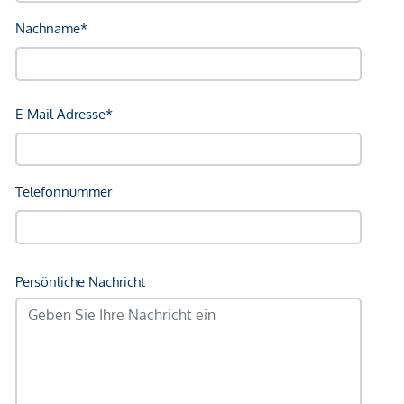
Bank <750m
Post <750m
Polizei <750m
Verkehr
Bus <250m
U-Bahn <250m
Straßenbahn <500m
Bahnhof <250m
Autobahnanschluss <2.000m
Angaben Entfernung Luftlinie / Quelle: OpenStreetMap
*Der Vertrag kommt nicht mit der INFINA Credit Broker
GmbH zustande. Das Objekt wird von einem externen
Immobilienunternehmen angeboten. Allfällige aus dem
Vertragsabschluss resultierende Rechte sind ausschließlich