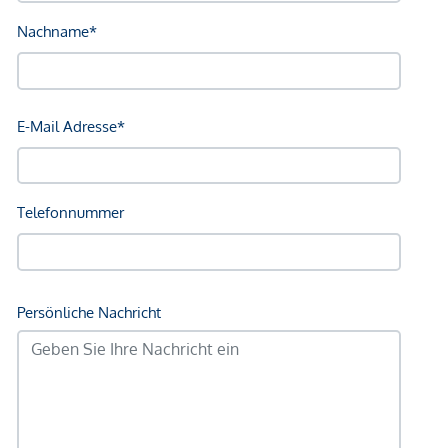
Bank <750m
Post <750m
Polizei <750m
Verkehr
Bus <250m
U-Bahn <250m
Straßenbahn <500m
Bahnhof <250m
Autobahnanschluss <2.000m
Angaben Entfernung Luftlinie / Quelle: OpenStreetMap
*Der Vertrag kommt nicht mit der INFINA Credit Broker
GmbH zustande. Das Objekt wird von einem externen
Immobilienunternehmen angeboten. Allfällige aus dem
Vertragsabschluss resultierende Rechte sind ausschließlich