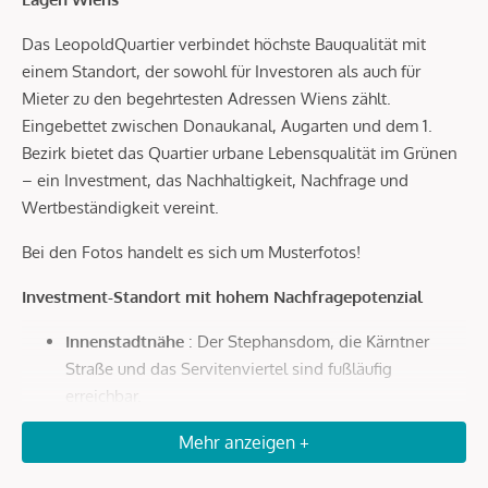
Das LeopoldQuartier verbindet höchste Bauqualität mit
einem Standort, der sowohl für Investoren als auch für
Mieter zu den begehrtesten Adressen Wiens zählt.
Eingebettet zwischen Donaukanal, Augarten und dem 1.
Bezirk bietet das Quartier urbane Lebensqualität im Grünen
– ein Investment, das Nachhaltigkeit, Nachfrage und
Wertbeständigkeit vereint.
Bei den Fotos handelt es sich um Musterfotos!
Investment-Standort mit hohem Nachfragepotenzial
Innenstadtnähe
: Der Stephansdom, die Kärntner
Straße und das Servitenviertel sind fußläufig
erreichbar.
Optimale Anbindung
: In wenigen Minuten zur U4
Mehr anzeigen +
Roßauer Lände, zum Hauptbahnhof und in nur 20
Autominuten zum Flughafen Wien.