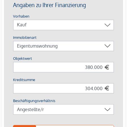
Ausstattung mit Vermietungsvorteil
Parkett- und Feinsteinzeugböden
Holzoberflächen & Brettsperrholzdecken
Fußbodenheizung & -temperierung
Außenliegender Sonnenschutz (Raffstores, EG mit
Rollläden)
Moderne Lüftungssysteme mit Fensterspaltlüftern
Kaufpreise der Vorsorgewohnungen
von EUR 286.000,- bis EUR 1.238.000,- netto zzgl. 20% USt.
Zu erwartender Mietertrag
von ca. EUR 17,50 bis EUR 22,50 netto/m²
Stellplätze können für 3-4 Zimmerwohnungen um €
40.000,00 netto angekauft werden.