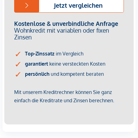
Provisionsfrei für den Käufer!
Fertigstellung: voraussichtlich Q2/2026
Bei diesem Angebot handelt es sich um eine
Vorsorgewohnung, die zu Vermietungszwecken erworben
wird.
Der angegebene Kaufpreis versteht sich daher zzgl.
20% USt. Diese Daten sind vorbehaltlich möglicher
Änderungen.
Wir weisen darauf hin, dass zwischen dem Vermittler und
dem zu vermittelnden Dritten ein familiäres oder
wirtschaftliches Naheverhältnis besteht.
Der Vermittler ist als Doppelmakler tätig.
Infrastruktur / Entfernungen
Gesundheit