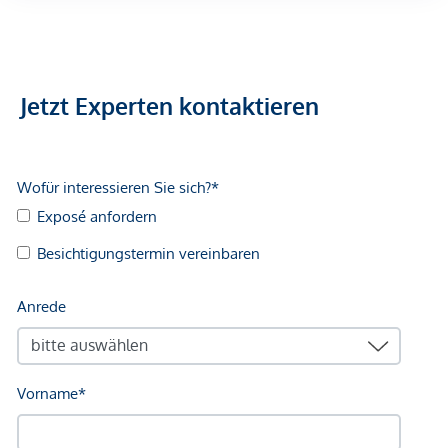
Arzt <500m
Apotheke <500m
Klinik <500m
Krankenhaus <1.250m
Jetzt Experten kontaktieren
Kinder & Schulen
Schule <500m
Kindergarten <250m
Universität <500m
Höhere Schule <500m
Nahversorgung
Supermarkt <250m
Bäckerei <500m
Einkaufszentrum <2.000m
Sonstige
Geldautomat <250m