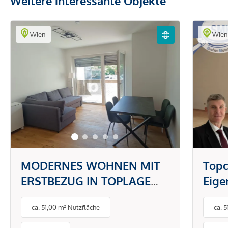
Weitere interessante Objekte
Wien
Wie
MODERNES WOHNEN MIT
Topc
ERSTBEZUG IN TOPLAGE
Eig
DONAUSTADT -
gefr
ca. 51,00 m² Nutzfläche
ca. 
PAUSCHALMIETE INKL.
BETRIEBS- UND