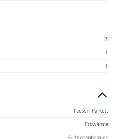
2
1
1
Fliesen, Parkett
Erdwärme
Fußbodenheizung