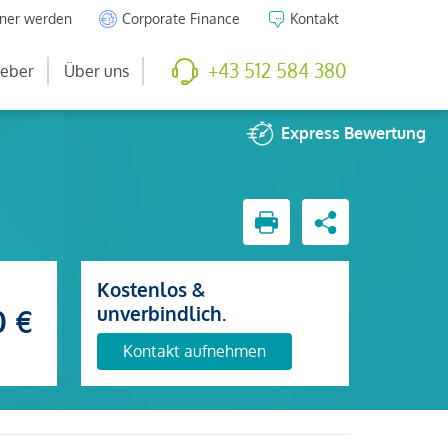
tner werden
Corporate Finance
Kontakt
+43 512 584 380
eber
Über uns
Express
Bewertung
Kostenlos &
unverbindlich.
0 €
Kontakt aufnehmen