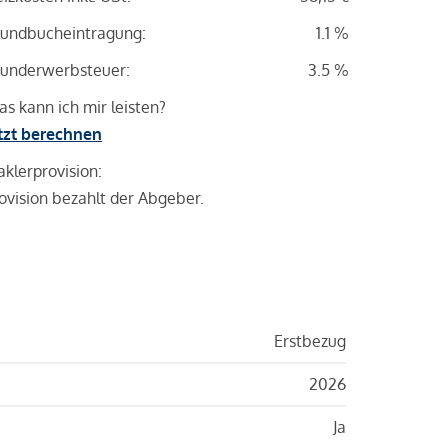
undbucheintragung:
1.1 %
underwerbsteuer:
3.5 %
s kann ich mir leisten?
tzt berechnen
klerprovision:
ovision bezahlt der Abgeber.
Erstbezug
2026
Ja