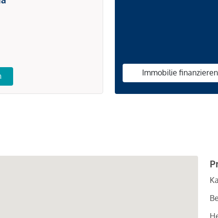
Immobilie finanziere
n
P
Ka
Be
He