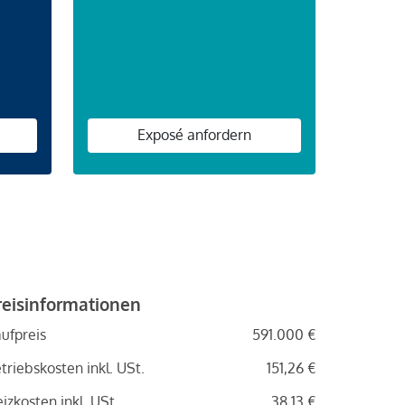
n
Exposé anfordern
reisinformationen
ufpreis
591.000 €
triebskosten inkl. USt.
151,26 €
izkosten inkl. USt.
38,13 €