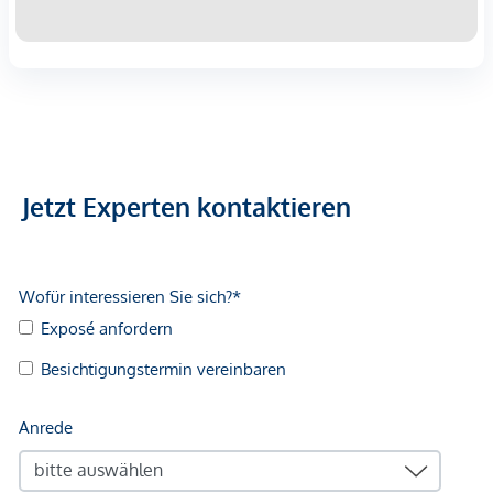
Infrastruktur / Entfernungen
Gesundheit
Arzt <500m
Apotheke <500m
Klinik <500m
Krankenhaus <1.250m
Jetzt Experten kontaktieren
Kinder & Schulen
Schule <500m
Kindergarten <250m
Universität <500m
Höhere Schule <500m
Nahversorgung
Supermarkt <250m
Bäckerei <500m
Einkaufszentrum <2.000m