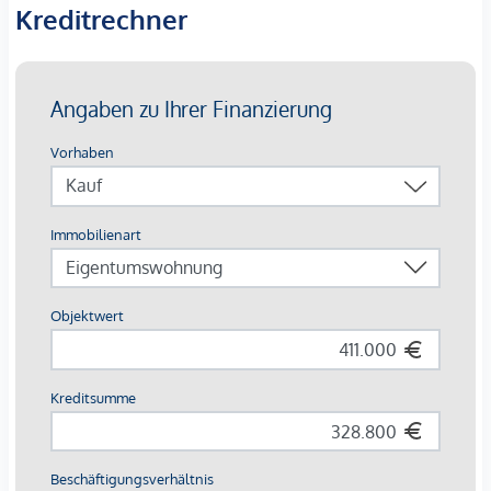
Einheiten bis zu familiengerechten 4-Zimmer-
Kreditrechner
Wohnungen
Jede Einheit mit
Balkon, Loggia, Terrasse oder
Eigengarten
Ausstattung mit Vermietungsvorteil
Parkett- und Feinsteinzeugböden
Holzoberflächen & Brettsperrholzdecken
Fußbodenheizung & -temperierung
Außenliegender Sonnenschutz (Raffstores, EG mit
Rollläden)
Moderne Lüftungssysteme mit Fensterspaltlüftern
Kaufpreise der Vorsorgewohnungen
von EUR 286.000,- bis EUR 1.238.000,- netto zzgl. 20% USt.
Zu erwartender Mietertrag