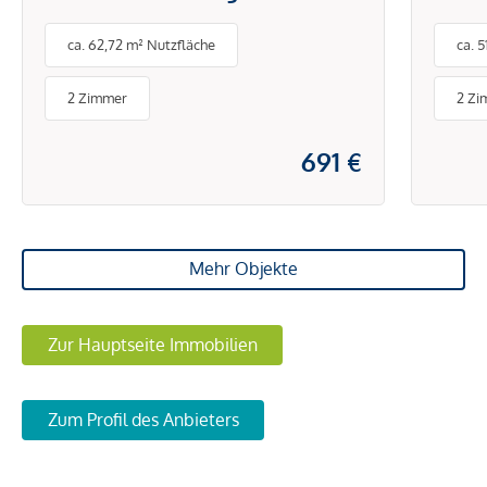
Brunnengasse
DON
ca. 62,72 m² Nutzfläche
ca. 
PAU
BET
2 Zimmer
2 Zi
ENE
691 €
Mehr Objekte
Zur Hauptseite Immobilien
Zum Profil des Anbieters