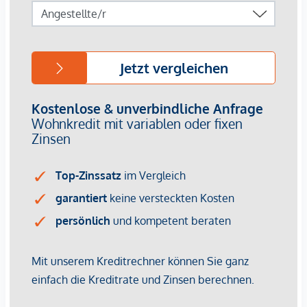
von ca. EUR 17,50 bis EUR 22,50 netto/m²
Stellplätze können für 3-4 Zimmerwohnungen um €
40.000,00 netto angekauft werden.
Provisionsfrei für den Käufer!
Fertigstellung: voraussichtlich Q2/2026
Bei diesem Angebot handelt es sich um eine
Vorsorgewohnung, die zu Vermietungszwecken erworben
wird.
Der angegebene Kaufpreis versteht sich daher zzgl.
20% USt. Diese Daten sind vorbehaltlich möglicher
Änderungen.
Wir weisen darauf hin, dass zwischen dem Vermittler und
dem zu vermittelnden Dritten ein familiäres oder
wirtschaftliches Naheverhältnis besteht.
Der Vermittler ist als Doppelmakler tätig.