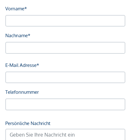
Sonstige
Geldautomat <250m
Bank <750m
Post <750m
Polizei <750m
Verkehr
Bus <250m
U-Bahn <250m
Straßenbahn <500m
Bahnhof <250m
Autobahnanschluss <2.000m
Angaben Entfernung Luftlinie / Quelle: OpenStreetMap
*Der Vertrag kommt nicht mit der INFINA Credit Broker