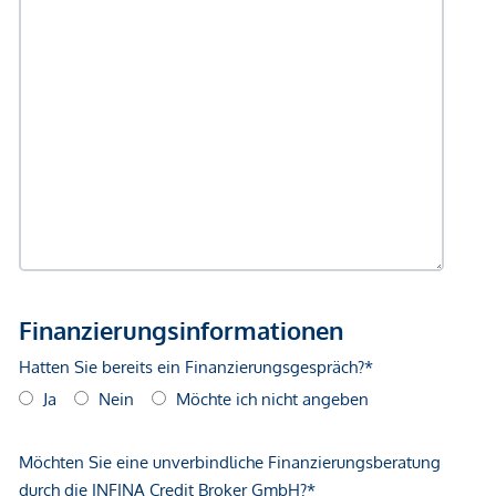
GmbH zustande. Das Objekt wird von einem externen
Immobilienunternehmen angeboten. Allfällige aus dem
Vertragsabschluss resultierende Rechte sind ausschließlich
gegenüber dem anbietenden Immobilienunternehmen
geltend zu machen. Wir weisen Sie darauf hin, dass die
gemachten Angaben und Informationen lediglich
unverbindliche Vorabinformationen sind und daher ohne
Gewähr erfolgen. Der Vermittler ist als Doppelmakler tätig.