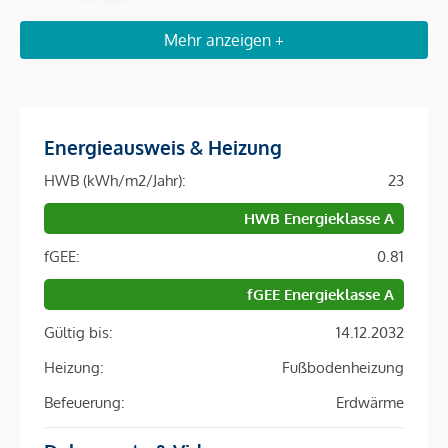
Optimale Anbindung
: In wenigen Minuten zur U4
Mehr anzeigen +
Roßauer Lände, zum Hauptbahnhof und in nur 20
Autominuten zum Flughafen Wien.
Attraktive Mieternachfrage
: Durch die Nähe zu
Universitäten, internationalen Unternehmen,
Energieausweis & Heizung
Botschaften und Wiener Top-Arbeitgebern ist die
Vermietbarkeit in dieser Lage hervorragend.
HWB (kWh/m2/Jahr):
23
Nachhaltige Wertentwicklung
: Premium-Lage,
HWB Energieklasse A
ökologisch zukunftsweisende Bauweise und eine
DGNB-Gold-Zertifizierung sichern langfristige
fGEE:
0.81
Attraktivität für Anleger.
fGEE Energieklasse A
Architektur & Nachhaltigkeit – Zukunftssicherheit fürs
Gültig bis:
14.12.2032
Investment
Heizung:
Fußbodenheizung
Das LeopoldQuartier ist Europas erstes Stadtquartier in
Befeuerung:
Erdwärme
Holz-Hybrid-Bauweise und setzt Maßstäbe für ökologisches
Bauen: