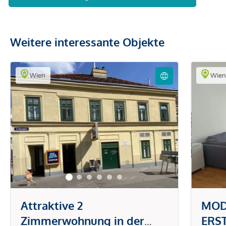
Weitere interessante Objekte
Wien
Wie
Attraktive 2
MOD
Zimmerwohnung in der
ERS