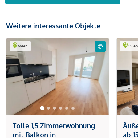
Weitere interessante Objekte
Wien
Wie
Tolle 1,5 Zimmerwohnung
Äuß
mit Balkon in
ab 1