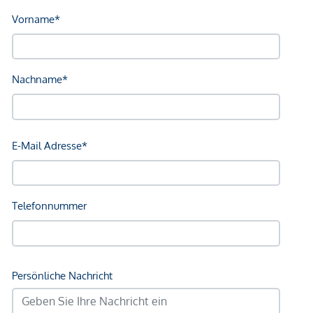
Sonstige
Geldautomat <250m
Bank <750m
Post <750m
Polizei <750m
Verkehr
Bus <250m
U-Bahn <250m
Straßenbahn <500m
Bahnhof <250m
Autobahnanschluss <2.000m
Angaben Entfernung Luftlinie / Quelle: OpenStreetMap
*Der Vertrag kommt nicht mit der INFINA Credit Broker