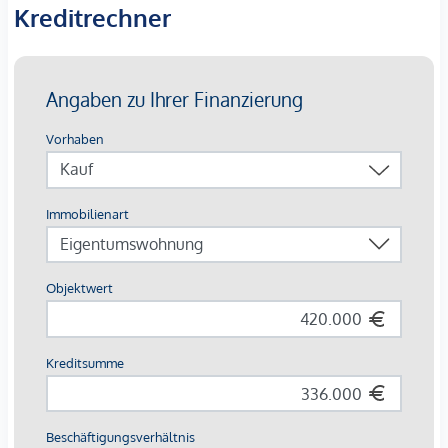
Einheiten bis zu familiengerechten 4-Zimmer-
Kreditrechner
Wohnungen
Jede Einheit mit
Balkon, Loggia, Terrasse oder
Eigengarten
Ausstattung mit Vermietungsvorteil
Parkett- und Feinsteinzeugböden
Holzoberflächen & Brettsperrholzdecken
Fußbodenheizung & -temperierung
Außenliegender Sonnenschutz (Raffstores, EG mit
Rollläden)
Moderne Lüftungssysteme mit Fensterspaltlüftern
Kaufpreise der Vorsorgewohnungen
von EUR 286.000,- bis EUR 1.238.000,- netto zzgl. 20% USt.
Zu erwartender Mietertrag