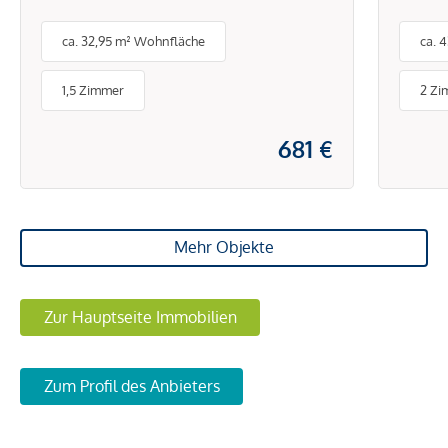
ausgezeichneter Lage und
mit 
ca. 32,95 m² Wohnfläche
ca. 
optimaler
Verkehrsanbindung
1,5 Zimmer
2 Zi
681 €
Mehr Objekte
Zur Hauptseite Immobilien
Zum Profil des Anbieters