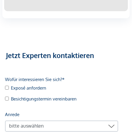
Infrastruktur / Entfernungen
Gesundheit
Arzt <500m
Apotheke <500m
Klinik <500m
Krankenhaus <1.250m
Jetzt Experten kontaktieren
Kinder & Schulen
Schule <500m
Kindergarten <250m
Universität <500m
Höhere Schule <500m
Nahversorgung
Supermarkt <250m
Bäckerei <500m
Einkaufszentrum <2.000m