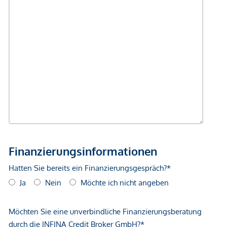
GmbH zustande. Das Objekt wird von einem externen
Immobilienunternehmen angeboten. Allfällige aus dem
Vertragsabschluss resultierende Rechte sind ausschließlich
gegenüber dem anbietenden Immobilienunternehmen
geltend zu machen. Wir weisen Sie darauf hin, dass die
gemachten Angaben und Informationen lediglich
unverbindliche Vorabinformationen sind und daher ohne
Gewähr erfolgen. Der Vermittler ist als Doppelmakler tätig.