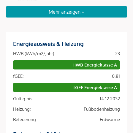
Optimale Anbindung
: In wenigen Minuten zur U4
Mehr anzeigen +
Roßauer Lände, zum Hauptbahnhof und in nur 20
Autominuten zum Flughafen Wien.
Attraktive Mieternachfrage
: Durch die Nähe zu
Universitäten, internationalen Unternehmen,
Energieausweis & Heizung
Botschaften und Wiener Top-Arbeitgebern ist die
Vermietbarkeit in dieser Lage hervorragend.
HWB (kWh/m2/Jahr):
23
Nachhaltige Wertentwicklung
: Premium-Lage,
HWB Energieklasse A
ökologisch zukunftsweisende Bauweise und eine
DGNB-Gold-Zertifizierung sichern langfristige
fGEE:
0.81
Attraktivität für Anleger.
fGEE Energieklasse A
Architektur & Nachhaltigkeit – Zukunftssicherheit fürs
Gültig bis:
14.12.2032
Investment
Heizung:
Fußbodenheizung
Das LeopoldQuartier ist Europas erstes Stadtquartier in
Befeuerung:
Erdwärme
Holz-Hybrid-Bauweise und setzt Maßstäbe für ökologisches
Bauen: