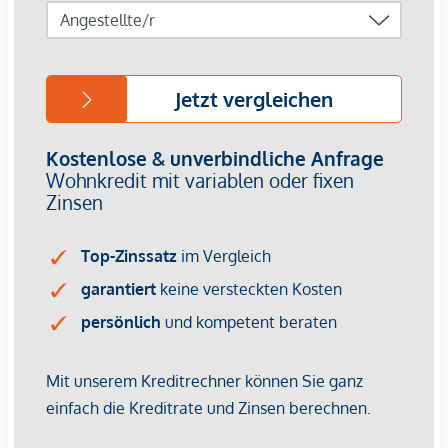
von ca. EUR 17,50 bis EUR 22,50 netto/m²
Stellplätze können für 3-4 Zimmerwohnungen um €
40.000,00 netto angekauft werden.
Provisionsfrei für den Käufer!
Fertigstellung: voraussichtlich Q2/2026
Bei diesem Angebot handelt es sich um eine
Vorsorgewohnung, die zu Vermietungszwecken erworben
wird.
Der angegebene Kaufpreis versteht sich daher zzgl.
20% USt. Diese Daten sind vorbehaltlich möglicher
Änderungen.
Wir weisen darauf hin, dass zwischen dem Vermittler und
dem zu vermittelnden Dritten ein familiäres oder
wirtschaftliches Naheverhältnis besteht.
Der Vermittler ist als Doppelmakler tätig.