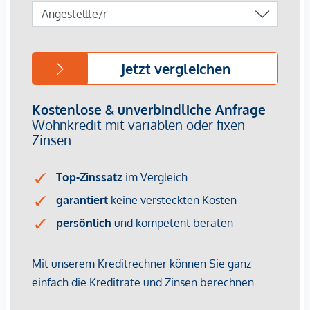
von ca. EUR 17,50 bis EUR 22,50 netto/m²
Stellplätze können für 3-4 Zimmerwohnungen um €
40.000,00 netto angekauft werden.
Provisionsfrei für den Käufer!
Fertigstellung: voraussichtlich Q2/2026
Bei diesem Angebot handelt es sich um eine
Vorsorgewohnung, die zu Vermietungszwecken erworben
wird.
Der angegebene Kaufpreis versteht sich daher zzgl.
20% USt. Diese Daten sind vorbehaltlich möglicher
Änderungen.
Wir weisen darauf hin, dass zwischen dem Vermittler und
dem zu vermittelnden Dritten ein familiäres oder
wirtschaftliches Naheverhältnis besteht.
Der Vermittler ist als Doppelmakler tätig.