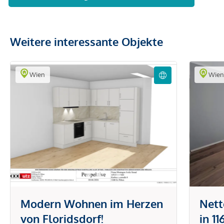
Weitere interessante Objekte
Wien
Wie
Modern Wohnen im Herzen
Net
von Floridsdorf!
in 1