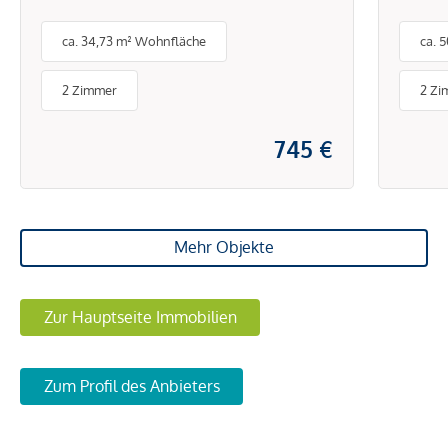
ca. 34,73 m² Wohnfläche
ca. 
2 Zimmer
2 Zi
745 €
Mehr Objekte
Zur Hauptseite Immobilien
Zum Profil des Anbieters