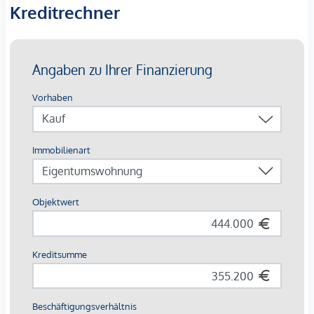
Einheiten bis zu familiengerechten 4-Zimmer-
Kreditrechner
Wohnungen
Jede Einheit mit
Balkon, Loggia, Terrasse oder
Eigengarten
Ausstattung mit Vermietungsvorteil
Parkett- und Feinsteinzeugböden
Holzoberflächen & Brettsperrholzdecken
Fußbodenheizung & -temperierung
Außenliegender Sonnenschutz (Raffstores, EG mit
Rollläden)
Moderne Lüftungssysteme mit Fensterspaltlüftern
Kaufpreise der Vorsorgewohnungen
von EUR 286.000,- bis EUR 1.238.000,- netto zzgl. 20% USt.
Zu erwartender Mietertrag