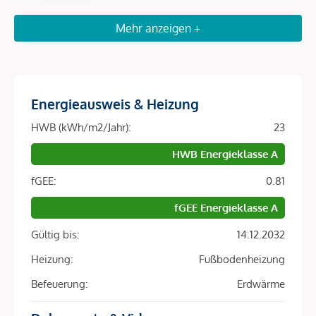
Optimale Anbindung
: In wenigen Minuten zur U4
Mehr anzeigen +
Roßauer Lände, zum Hauptbahnhof und in nur 20
Autominuten zum Flughafen Wien.
Attraktive Mieternachfrage
: Durch die Nähe zu
Universitäten, internationalen Unternehmen,
Energieausweis & Heizung
Botschaften und Wiener Top-Arbeitgebern ist die
Vermietbarkeit in dieser Lage hervorragend.
HWB (kWh/m2/Jahr):
23
Nachhaltige Wertentwicklung
: Premium-Lage,
HWB Energieklasse A
ökologisch zukunftsweisende Bauweise und eine
DGNB-Gold-Zertifizierung sichern langfristige
fGEE:
0.81
Attraktivität für Anleger.
fGEE Energieklasse A
Architektur & Nachhaltigkeit – Zukunftssicherheit fürs
Gültig bis:
14.12.2032
Investment
Heizung:
Fußbodenheizung
Das LeopoldQuartier ist Europas erstes Stadtquartier in
Befeuerung:
Erdwärme
Holz-Hybrid-Bauweise und setzt Maßstäbe für ökologisches
Bauen: