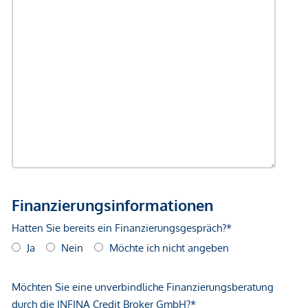
GmbH zustande. Das Objekt wird von einem externen
Immobilienunternehmen angeboten. Allfällige aus dem
Vertragsabschluss resultierende Rechte sind ausschließlich
gegenüber dem anbietenden Immobilienunternehmen
geltend zu machen. Wir weisen Sie darauf hin, dass die
gemachten Angaben und Informationen lediglich
unverbindliche Vorabinformationen sind und daher ohne
Gewähr erfolgen. Der Vermittler ist als Doppelmakler tätig.