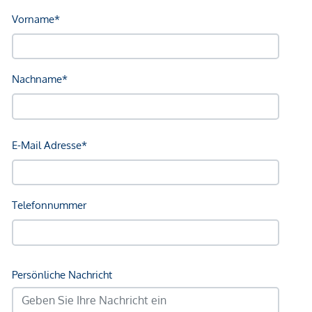
Sonstige
Geldautomat <250m
Bank <750m
Post <750m
Polizei <750m
Verkehr
Bus <250m
U-Bahn <250m
Straßenbahn <500m
Bahnhof <250m
Autobahnanschluss <2.000m
Angaben Entfernung Luftlinie / Quelle: OpenStreetMap
*Der Vertrag kommt nicht mit der INFINA Credit Broker