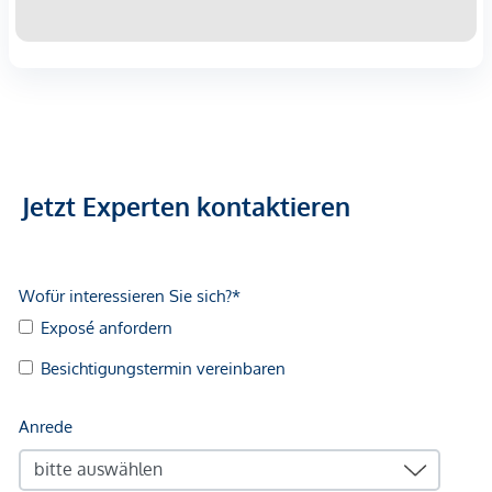
Infrastruktur / Entfernungen
Gesundheit
Arzt <500m
Apotheke <500m
Klinik <500m
Krankenhaus <1.250m
Jetzt Experten kontaktieren
Kinder & Schulen
Schule <500m
Kindergarten <250m
Universität <500m
Höhere Schule <500m
Nahversorgung
Supermarkt <250m
Bäckerei <500m
Einkaufszentrum <2.000m