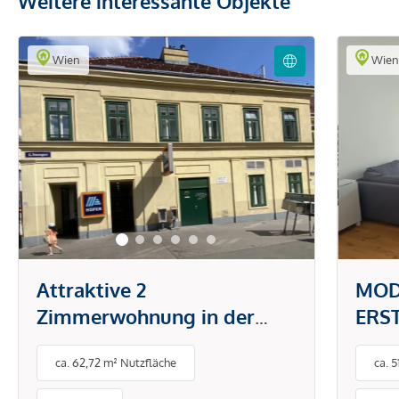
Weitere interessante Objekte
Wien
Wie
Attraktive 2
MOD
Zimmerwohnung in der
ERS
Brunnengasse
DON
ca. 62,72 m² Nutzfläche
ca. 
PAU
BET