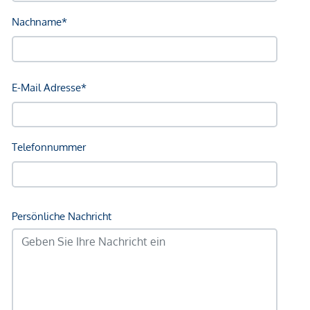
Bank <750m
Post <750m
Polizei <750m
Verkehr
Bus <250m
U-Bahn <250m
Straßenbahn <500m
Bahnhof <250m
Autobahnanschluss <2.000m
Angaben Entfernung Luftlinie / Quelle: OpenStreetMap
*Der Vertrag kommt nicht mit der INFINA Credit Broker
GmbH zustande. Das Objekt wird von einem externen
Immobilienunternehmen angeboten. Allfällige aus dem
Vertragsabschluss resultierende Rechte sind ausschließlich