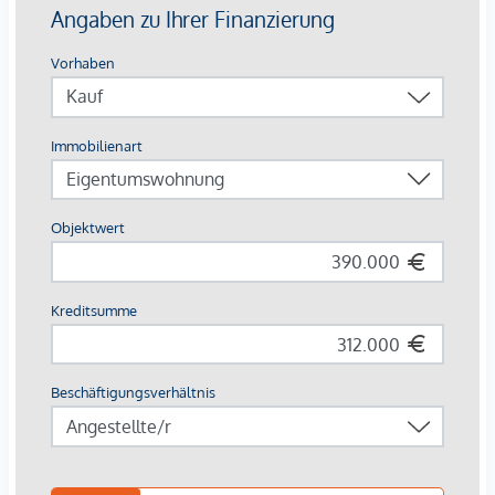
Ausstattung mit Vermietungsvorteil
Parkett- und Feinsteinzeugböden
Holzoberflächen & Brettsperrholzdecken
Fußbodenheizung & -temperierung
Außenliegender Sonnenschutz (Raffstores, EG mit
Rollläden)
Moderne Lüftungssysteme mit Fensterspaltlüftern
Kaufpreise der Vorsorgewohnungen
von EUR 286.000,- bis EUR 1.238.000,- netto zzgl. 20% USt.
Zu erwartender Mietertrag
von ca. EUR 17,50 bis EUR 22,50 netto/m²
Stellplätze können für 3-4 Zimmerwohnungen um €
40.000,00 netto angekauft werden.