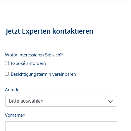
Arzt <500m
Apotheke <500m
Klinik <500m
Krankenhaus <1.250m
Jetzt Experten kontaktieren
Kinder & Schulen
Schule <500m
Kindergarten <250m
Universität <500m
Höhere Schule <500m
Nahversorgung
Supermarkt <250m
Bäckerei <500m
Einkaufszentrum <2.000m
Sonstige
Geldautomat <250m