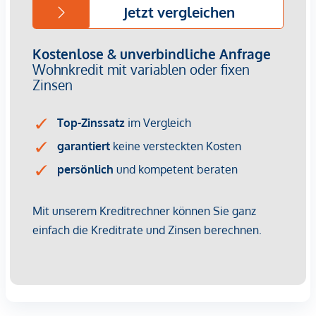
Provisionsfrei für den Käufer!
Fertigstellung: voraussichtlich Q2/2026
Bei diesem Angebot handelt es sich um eine
Vorsorgewohnung, die zu Vermietungszwecken erworben
wird.
Der angegebene Kaufpreis versteht sich daher zzgl.
20% USt. Diese Daten sind vorbehaltlich möglicher
Änderungen.
Wir weisen darauf hin, dass zwischen dem Vermittler und
dem zu vermittelnden Dritten ein familiäres oder
wirtschaftliches Naheverhältnis besteht.
Der Vermittler ist als Doppelmakler tätig.
Infrastruktur / Entfernungen
Gesundheit