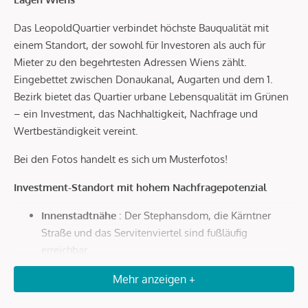
Das LeopoldQuartier verbindet höchste Bauqualität mit
einem Standort, der sowohl für Investoren als auch für
Mieter zu den begehrtesten Adressen Wiens zählt.
Eingebettet zwischen Donaukanal, Augarten und dem 1.
Bezirk bietet das Quartier urbane Lebensqualität im Grünen
– ein Investment, das Nachhaltigkeit, Nachfrage und
Wertbeständigkeit vereint.
Bei den Fotos handelt es sich um Musterfotos!
Investment-Standort mit hohem Nachfragepotenzial
Innenstadtnähe
: Der Stephansdom, die Kärntner
Straße und das Servitenviertel sind fußläufig
erreichbar.
Optimale Anbindung
: In wenigen Minuten zur U4
Mehr anzeigen +
Roßauer Lände, zum Hauptbahnhof und in nur 20
Autominuten zum Flughafen Wien.