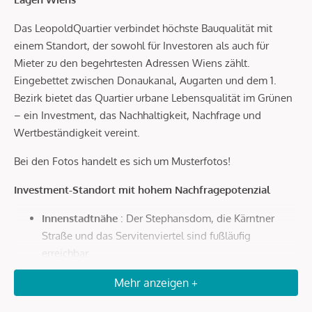
Das LeopoldQuartier verbindet höchste Bauqualität mit
einem Standort, der sowohl für Investoren als auch für
Mieter zu den begehrtesten Adressen Wiens zählt.
Eingebettet zwischen Donaukanal, Augarten und dem 1.
Bezirk bietet das Quartier urbane Lebensqualität im Grünen
– ein Investment, das Nachhaltigkeit, Nachfrage und
Wertbeständigkeit vereint.
Bei den Fotos handelt es sich um Musterfotos!
Investment-Standort mit hohem Nachfragepotenzial
Innenstadtnähe
: Der Stephansdom, die Kärntner
Straße und das Servitenviertel sind fußläufig
erreichbar.
Optimale Anbindung
: In wenigen Minuten zur U4
Mehr anzeigen +
Roßauer Lände, zum Hauptbahnhof und in nur 20
Autominuten zum Flughafen Wien.