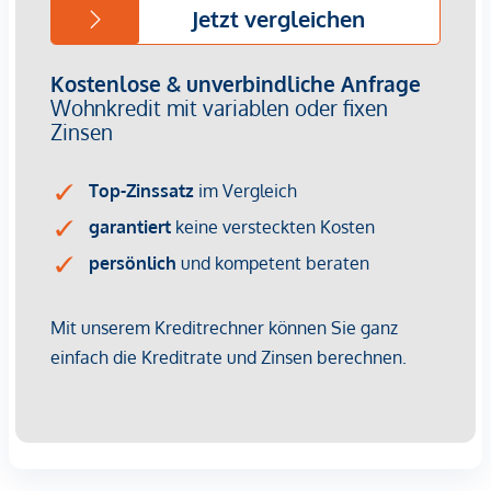
Provisionsfrei für den Käufer!
Fertigstellung: voraussichtlich Q2/2026
Bei diesem Angebot handelt es sich um eine
Vorsorgewohnung, die zu Vermietungszwecken erworben
wird.
Der angegebene Kaufpreis versteht sich daher zzgl.
20% USt. Diese Daten sind vorbehaltlich möglicher
Änderungen.
Wir weisen darauf hin, dass zwischen dem Vermittler und
dem zu vermittelnden Dritten ein familiäres oder
wirtschaftliches Naheverhältnis besteht.
Der Vermittler ist als Doppelmakler tätig.
Infrastruktur / Entfernungen
Gesundheit