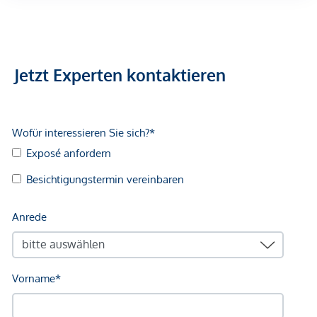
Arzt <500m
Apotheke <500m
Klinik <500m
Krankenhaus <1.250m
Jetzt Experten kontaktieren
Kinder & Schulen
Schule <500m
Kindergarten <250m
Universität <500m
Höhere Schule <500m
Nahversorgung
Supermarkt <250m
Bäckerei <500m
Einkaufszentrum <2.000m
Sonstige
Geldautomat <250m