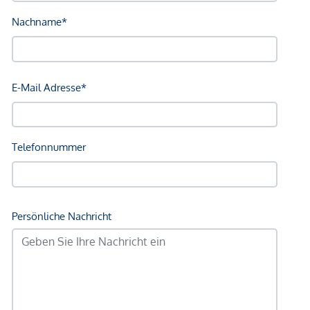
Bank <750m
Post <750m
Polizei <750m
Verkehr
Bus <250m
U-Bahn <250m
Straßenbahn <500m
Bahnhof <250m
Autobahnanschluss <2.000m
Angaben Entfernung Luftlinie / Quelle: OpenStreetMap
*Der Vertrag kommt nicht mit der INFINA Credit Broker
GmbH zustande. Das Objekt wird von einem externen
Immobilienunternehmen angeboten. Allfällige aus dem
Vertragsabschluss resultierende Rechte sind ausschließlich