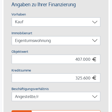
Ausstattung mit Vermietungsvorteil
Parkett- und Feinsteinzeugböden
Holzoberflächen & Brettsperrholzdecken
Fußbodenheizung & -temperierung
Außenliegender Sonnenschutz (Raffstores, EG mit
Rollläden)
Moderne Lüftungssysteme mit Fensterspaltlüftern
Kaufpreise der Vorsorgewohnungen
von EUR 286.000,- bis EUR 1.238.000,- netto zzgl. 20% USt.
Zu erwartender Mietertrag
von ca. EUR 17,50 bis EUR 22,50 netto/m²
Stellplätze können für 3-4 Zimmerwohnungen um €
40.000,00 netto angekauft werden.