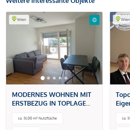
Weitere interessante Objekte
Wien
Wie
MODERNES WOHNEN MIT
Topc
ERSTBEZUG IN TOPLAGE
Eig
DONAUSTADT -
gefr
ca. 51,00 m² Nutzfläche
ca. 
PAUSCHALMIETE INKL.
BETRIEBS- UND