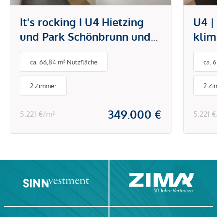
It's rocking I U4 Hietzing
U4 |
und Park Schönbrunn und
klim
Technisches Museum I
offe
ca. 66,84 m² Nutzfläche
ca. 
Klimaanlage I Einbauküche
mode
& Schränke
Hiet
2 Zimmer
2 Zi
Sch
349.000 €
5.221 €/m²
5.221 