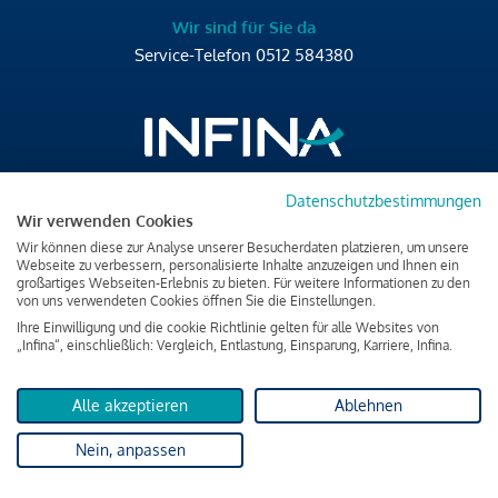
Wir sind für Sie da
Service-Telefon
0512 584380
Datenschutzbestimmungen
Brixner Straße 2/4
Wir verwenden Cookies
6020 Innsbruck
Wir können diese zur Analyse unserer Besucherdaten platzieren, um unsere
T
+43 512 584380
Webseite zu verbessern, personalisierte Inhalte anzuzeigen und Ihnen ein
großartiges Webseiten-Erlebnis zu bieten. Für weitere Informationen zu den
office@infina.at
von uns verwendeten Cookies öffnen Sie die Einstellungen.
Ihre Einwilligung und die cookie Richtlinie gelten für alle Websites von
„Infina“, einschließlich: Vergleich, Entlastung, Einsparung, Karriere, Infina.
Alle akzeptieren
Ablehnen
Impressum
Nein, anpassen
Datenschutz & Cookies
Verbraucherschutzinformation & rechtliche Hinweise