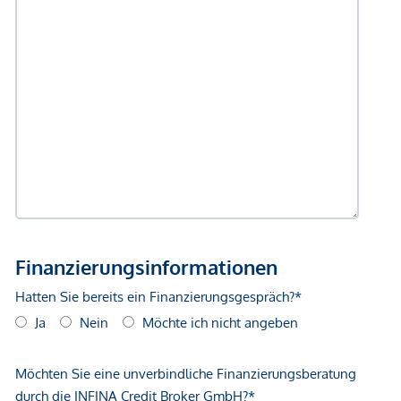
GmbH zustande. Das Objekt wird von einem externen
Immobilienunternehmen angeboten. Allfällige aus dem
Vertragsabschluss resultierende Rechte sind ausschließlich
gegenüber dem anbietenden Immobilienunternehmen
geltend zu machen. Wir weisen Sie darauf hin, dass die
gemachten Angaben und Informationen lediglich
unverbindliche Vorabinformationen sind und daher ohne
Gewähr erfolgen. Der Vermittler ist als Doppelmakler tätig.