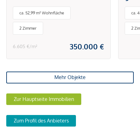
mit Garage nahe
ca. 52,99 m² Wohnfläche
ca. 
Mariahilfer Straße
2 Zimmer
2 Zi
350.000 €
6.605 €/m²
Mehr Objekte
Zur Hauptseite Immobilien
Zum Profil des Anbieters