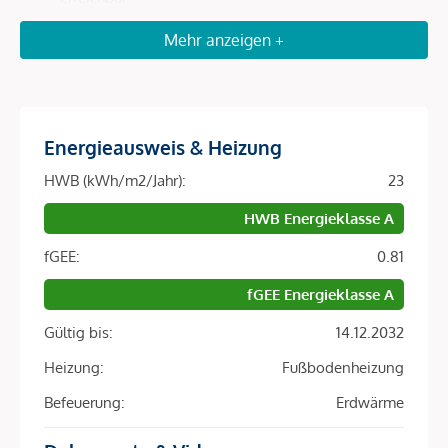
Optimale Anbindung
: In wenigen Minuten zur U4
Mehr anzeigen +
Roßauer Lände, zum Hauptbahnhof und in nur 20
Autominuten zum Flughafen Wien.
Attraktive Mieternachfrage
: Durch die Nähe zu
Universitäten, internationalen Unternehmen,
Energieausweis & Heizung
Botschaften und Wiener Top-Arbeitgebern ist die
Vermietbarkeit in dieser Lage hervorragend.
HWB (kWh/m2/Jahr):
23
Nachhaltige Wertentwicklung
: Premium-Lage,
HWB Energieklasse A
ökologisch zukunftsweisende Bauweise und eine
DGNB-Gold-Zertifizierung sichern langfristige
fGEE:
0.81
Attraktivität für Anleger.
fGEE Energieklasse A
Architektur & Nachhaltigkeit – Zukunftssicherheit fürs
Gültig bis:
14.12.2032
Investment
Heizung:
Fußbodenheizung
Das LeopoldQuartier ist Europas erstes Stadtquartier in
Befeuerung:
Erdwärme
Holz-Hybrid-Bauweise und setzt Maßstäbe für ökologisches
Bauen: