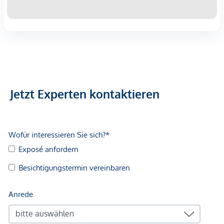
Infrastruktur / Entfernungen
Gesundheit
Arzt <500m
Apotheke <500m
Klinik <500m
Krankenhaus <1.250m
Jetzt Experten kontaktieren
Kinder & Schulen
Schule <500m
Kindergarten <250m
Universität <500m
Höhere Schule <500m
Nahversorgung
Supermarkt <250m
Bäckerei <500m
Einkaufszentrum <2.000m