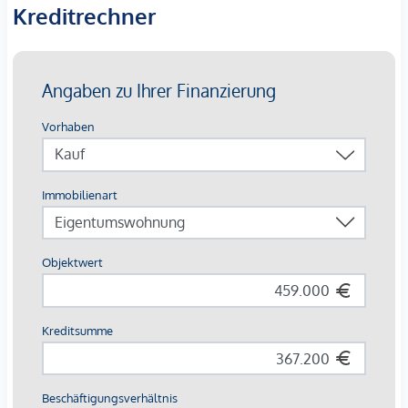
Einheiten bis zu familiengerechten 4-Zimmer-
Kreditrechner
Wohnungen
Jede Einheit mit
Balkon, Loggia, Terrasse oder
Eigengarten
Ausstattung mit Vermietungsvorteil
Parkett- und Feinsteinzeugböden
Holzoberflächen & Brettsperrholzdecken
Fußbodenheizung & -temperierung
Außenliegender Sonnenschutz (Raffstores, EG mit
Rollläden)
Moderne Lüftungssysteme mit Fensterspaltlüftern
Kaufpreise der Vorsorgewohnungen
von EUR 286.000,- bis EUR 1.238.000,- netto zzgl. 20% USt.
Zu erwartender Mietertrag