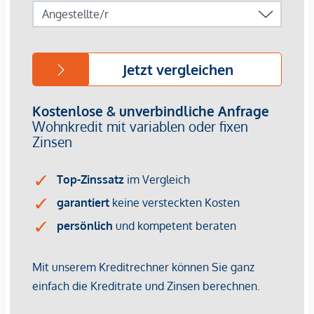
von ca. EUR 17,50 bis EUR 22,50 netto/m²
Stellplätze können für 3-4 Zimmerwohnungen um €
40.000,00 netto angekauft werden.
Provisionsfrei für den Käufer!
Fertigstellung: voraussichtlich Q2/2026
Bei diesem Angebot handelt es sich um eine
Vorsorgewohnung, die zu Vermietungszwecken erworben
wird.
Der angegebene Kaufpreis versteht sich daher zzgl.
20% USt. Diese Daten sind vorbehaltlich möglicher
Änderungen.
Wir weisen darauf hin, dass zwischen dem Vermittler und
dem zu vermittelnden Dritten ein familiäres oder
wirtschaftliches Naheverhältnis besteht.
Der Vermittler ist als Doppelmakler tätig.