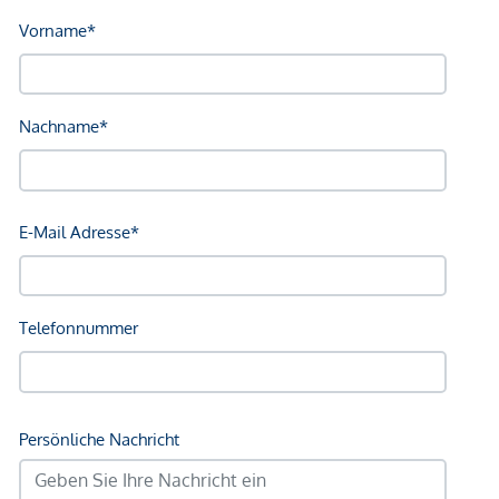
Sonstige
Geldautomat <250m
Bank <750m
Post <750m
Polizei <750m
Verkehr
Bus <250m
U-Bahn <250m
Straßenbahn <500m
Bahnhof <250m
Autobahnanschluss <2.000m
Angaben Entfernung Luftlinie / Quelle: OpenStreetMap
*Der Vertrag kommt nicht mit der INFINA Credit Broker