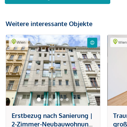
Weitere interessante Objekte
Wien
Wie
Erstbezug nach Sanierung |
Tra
2-Zimmer-Neubauwohnung
groß