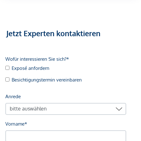
Arzt <500m
Apotheke <500m
Klinik <500m
Krankenhaus <1.250m
Jetzt Experten kontaktieren
Kinder & Schulen
Schule <500m
Kindergarten <250m
Universität <500m
Höhere Schule <500m
Nahversorgung
Supermarkt <250m
Bäckerei <500m
Einkaufszentrum <2.000m
Sonstige
Geldautomat <250m