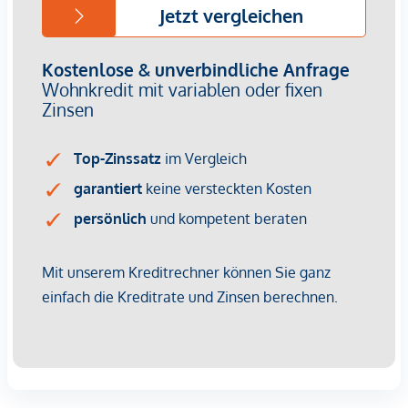
Provisionsfrei für den Käufer!
Fertigstellung: voraussichtlich Q2/2026
Bei diesem Angebot handelt es sich um eine
Vorsorgewohnung, die zu Vermietungszwecken erworben
wird.
Der angegebene Kaufpreis versteht sich daher zzgl.
20% USt. Diese Daten sind vorbehaltlich möglicher
Änderungen.
Wir weisen darauf hin, dass zwischen dem Vermittler und
dem zu vermittelnden Dritten ein familiäres oder
wirtschaftliches Naheverhältnis besteht.
Der Vermittler ist als Doppelmakler tätig.
Infrastruktur / Entfernungen
Gesundheit