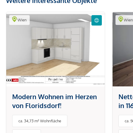
Weitere interessante Objekte
Wien
Wie
Modern Wohnen im Herzen
Net
von Floridsdorf!
in 1
ca. 34,73 m² Wohnfläche
ca. 