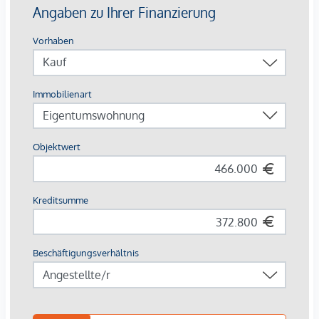
Ausstattung mit Vermietungsvorteil
Parkett- und Feinsteinzeugböden
Holzoberflächen & Brettsperrholzdecken
Fußbodenheizung & -temperierung
Außenliegender Sonnenschutz (Raffstores, EG mit
Rollläden)
Moderne Lüftungssysteme mit Fensterspaltlüftern
Kaufpreise der Vorsorgewohnungen
von EUR 286.000,- bis EUR 1.238.000,- netto zzgl. 20% USt.
Zu erwartender Mietertrag
von ca. EUR 17,50 bis EUR 22,50 netto/m²
Stellplätze können für 3-4 Zimmerwohnungen um €
40.000,00 netto angekauft werden.