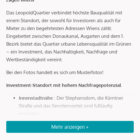
Das LeopoldQuartier verbindet höchste Bauqualität mit
einem Standort, der sowohl für Investoren als auch für
Mieter zu den begehrtesten Adressen Wiens zählt.
Eingebettet zwischen Donaukanal, Augarten und dem 1.
Bezirk bietet das Quartier urbane Lebensqualität im Grünen
– ein Investment, das Nachhaltigkeit, Nachfrage und
Wertbeständigkeit vereint.
Bei den Fotos handelt es sich um Musterfotos!
Investment-Standort mit hohem Nachfragepotenzial
Innenstadtnähe
: Der Stephansdom, die Kärntner
Straße und das Servitenviertel sind fußläufig
erreichbar.
Optimale Anbindung
: In wenigen Minuten zur U4
Mehr anzeigen +
Roßauer Lände, zum Hauptbahnhof und in nur 20
Autominuten zum Flughafen Wien.