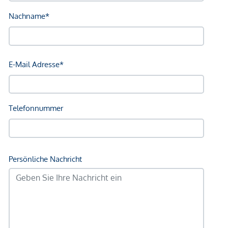
Bank <750m
Post <750m
Polizei <750m
Verkehr
Bus <250m
U-Bahn <250m
Straßenbahn <500m
Bahnhof <250m
Autobahnanschluss <2.000m
Angaben Entfernung Luftlinie / Quelle: OpenStreetMap
*Der Vertrag kommt nicht mit der INFINA Credit Broker
GmbH zustande. Das Objekt wird von einem externen
Immobilienunternehmen angeboten. Allfällige aus dem
Vertragsabschluss resultierende Rechte sind ausschließlich