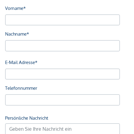
Sonstige
Geldautomat <250m
Bank <750m
Post <750m
Polizei <750m
Verkehr
Bus <250m
U-Bahn <250m
Straßenbahn <500m
Bahnhof <250m
Autobahnanschluss <2.000m
Angaben Entfernung Luftlinie / Quelle: OpenStreetMap
*Der Vertrag kommt nicht mit der INFINA Credit Broker