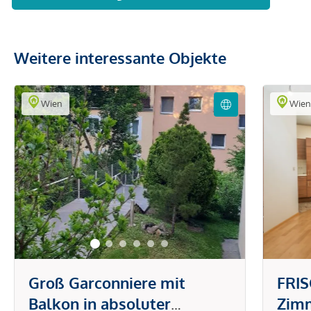
Weitere interessante Objekte
Wien
Wie
Groß Garconniere mit
FRI
Balkon in absoluter
Zim