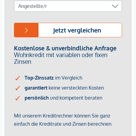
von ca. EUR 17,50 bis EUR 22,50 netto/m²
Stellplätze können für 3-4 Zimmerwohnungen um €
40.000,00 netto angekauft werden.
Provisionsfrei für den Käufer!
Fertigstellung: voraussichtlich Q2/2026
Bei diesem Angebot handelt es sich um eine
Vorsorgewohnung, die zu Vermietungszwecken erworben
wird.
Der angegebene Kaufpreis versteht sich daher zzgl.
20% USt. Diese Daten sind vorbehaltlich möglicher
Änderungen.
Wir weisen darauf hin, dass zwischen dem Vermittler und
dem zu vermittelnden Dritten ein familiäres oder
wirtschaftliches Naheverhältnis besteht.
Der Vermittler ist als Doppelmakler tätig.