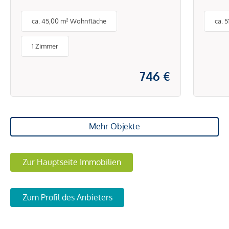
Ruhelage - Nähe
abso
ca. 45,00 m² Wohnfläche
ca. 
Pötzleinsdorfer
an d
Schlosspark und
1 Zimmer
Türkenschanzpark
746 €
Mehr Objekte
Zur Hauptseite Immobilien
Zum Profil des Anbieters