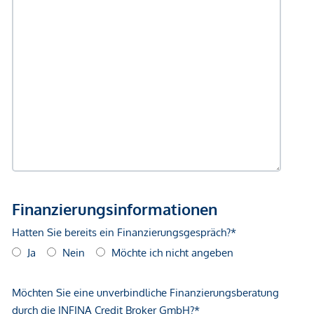
GmbH zustande. Das Objekt wird von einem externen
Immobilienunternehmen angeboten. Allfällige aus dem
Vertragsabschluss resultierende Rechte sind ausschließlich
gegenüber dem anbietenden Immobilienunternehmen
geltend zu machen. Wir weisen Sie darauf hin, dass die
gemachten Angaben und Informationen lediglich
unverbindliche Vorabinformationen sind und daher ohne
Gewähr erfolgen. Der Vermittler ist als Doppelmakler tätig.