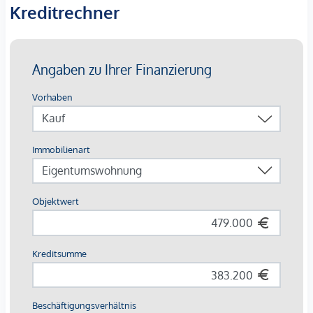
Einheiten bis zu familiengerechten 4-Zimmer-
Kreditrechner
Wohnungen
Jede Einheit mit
Balkon, Loggia, Terrasse oder
Eigengarten
Ausstattung mit Vermietungsvorteil
Parkett- und Feinsteinzeugböden
Holzoberflächen & Brettsperrholzdecken
Fußbodenheizung & -temperierung
Außenliegender Sonnenschutz (Raffstores, EG mit
Rollläden)
Moderne Lüftungssysteme mit Fensterspaltlüftern
Kaufpreise der Vorsorgewohnungen
von EUR 286.000,- bis EUR 1.238.000,- netto zzgl. 20% USt.
Zu erwartender Mietertrag