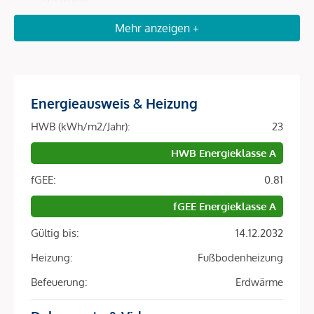
Optimale Anbindung
: In wenigen Minuten zur U4
Mehr anzeigen +
Roßauer Lände, zum Hauptbahnhof und in nur 20
Autominuten zum Flughafen Wien.
Attraktive Mieternachfrage
: Durch die Nähe zu
Universitäten, internationalen Unternehmen,
Energieausweis & Heizung
Botschaften und Wiener Top-Arbeitgebern ist die
Vermietbarkeit in dieser Lage hervorragend.
HWB (kWh/m2/Jahr):
23
Nachhaltige Wertentwicklung
: Premium-Lage,
HWB Energieklasse A
ökologisch zukunftsweisende Bauweise und eine
DGNB-Gold-Zertifizierung sichern langfristige
fGEE:
0.81
Attraktivität für Anleger.
fGEE Energieklasse A
Architektur & Nachhaltigkeit – Zukunftssicherheit fürs
Gültig bis:
14.12.2032
Investment
Heizung:
Fußbodenheizung
Das LeopoldQuartier ist Europas erstes Stadtquartier in
Befeuerung:
Erdwärme
Holz-Hybrid-Bauweise und setzt Maßstäbe für ökologisches
Bauen: