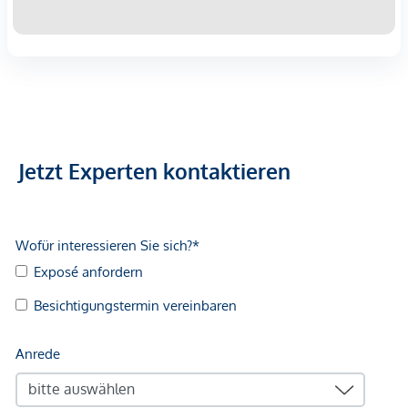
Infrastruktur / Entfernungen
Gesundheit
Arzt <500m
Apotheke <500m
Klinik <500m
Krankenhaus <1.250m
Jetzt Experten kontaktieren
Kinder & Schulen
Schule <500m
Kindergarten <250m
Universität <500m
Höhere Schule <500m
Nahversorgung
Supermarkt <250m
Bäckerei <500m
Einkaufszentrum <2.000m