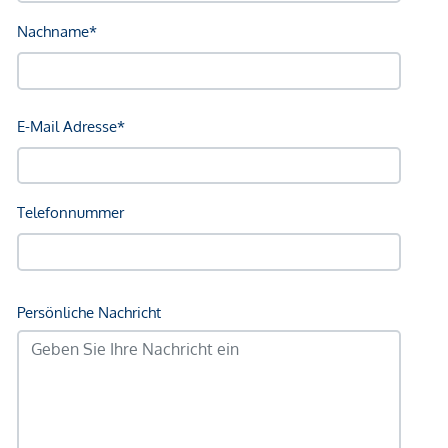
Bank <750m
Post <750m
Polizei <750m
Verkehr
Bus <250m
U-Bahn <250m
Straßenbahn <500m
Bahnhof <250m
Autobahnanschluss <2.000m
Angaben Entfernung Luftlinie / Quelle: OpenStreetMap
*Der Vertrag kommt nicht mit der INFINA Credit Broker
GmbH zustande. Das Objekt wird von einem externen
Immobilienunternehmen angeboten. Allfällige aus dem
Vertragsabschluss resultierende Rechte sind ausschließlich