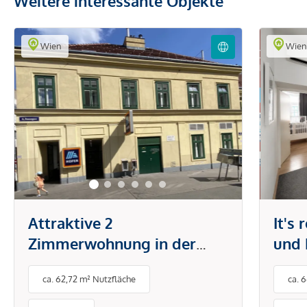
Weitere interessante Objekte
Wien
Wie
Attraktive 2
It's
Zimmerwohnung in der
und 
Brunnengasse
Tech
ca. 62,72 m² Nutzfläche
ca. 
Klim
& Sc