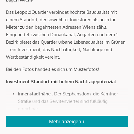
Das LeopoldQuartier verbindet höchste Bauqualität mit
einem Standort, der sowohl für Investoren als auch für
Mieter zu den begehrtesten Adressen Wiens zählt.
Eingebettet zwischen Donaukanal, Augarten und dem 1.
Bezirk bietet das Quartier urbane Lebensqualität im Grünen
– ein Investment, das Nachhaltigkeit, Nachfrage und
Wertbeständigkeit vereint.
Bei den Fotos handelt es sich um Musterfotos!
Investment-Standort mit hohem Nachfragepotenzial
Innenstadtnähe
: Der Stephansdom, die Kärntner
Straße und das Servitenviertel sind fußläufig
erreichbar.
Optimale Anbindung
: In wenigen Minuten zur U4
Mehr anzeigen +
Roßauer Lände, zum Hauptbahnhof und in nur 20
Autominuten zum Flughafen Wien.