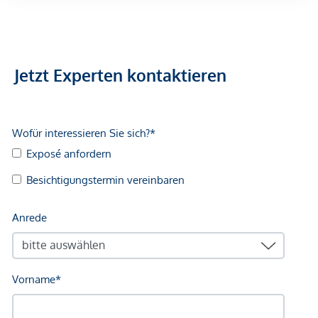
Arzt <500m
Apotheke <500m
Klinik <500m
Krankenhaus <1.250m
Jetzt Experten kontaktieren
Kinder & Schulen
Schule <500m
Kindergarten <250m
Universität <500m
Höhere Schule <500m
Nahversorgung
Supermarkt <250m
Bäckerei <500m
Einkaufszentrum <2.000m
Sonstige
Geldautomat <250m