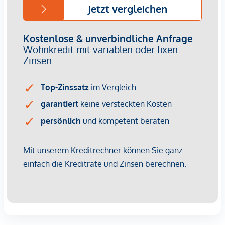
Provisionsfrei für den Käufer!
Fertigstellung: voraussichtlich Q2/2026
Bei diesem Angebot handelt es sich um eine
Vorsorgewohnung, die zu Vermietungszwecken erworben
wird.
Der angegebene Kaufpreis versteht sich daher zzgl.
20% USt. Diese Daten sind vorbehaltlich möglicher
Änderungen.
Wir weisen darauf hin, dass zwischen dem Vermittler und
dem zu vermittelnden Dritten ein familiäres oder
wirtschaftliches Naheverhältnis besteht.
Der Vermittler ist als Doppelmakler tätig.
Infrastruktur / Entfernungen
Gesundheit