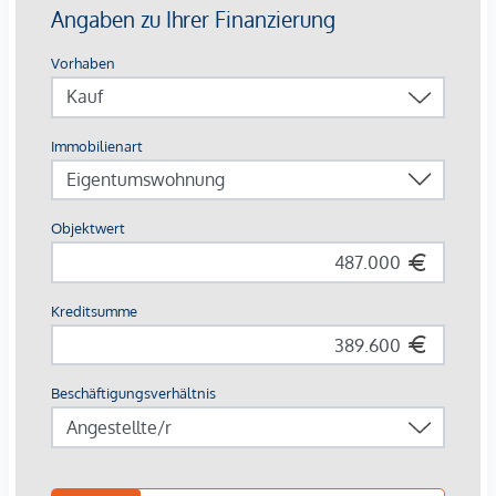
Ausstattung mit Vermietungsvorteil
Parkett- und Feinsteinzeugböden
Holzoberflächen & Brettsperrholzdecken
Fußbodenheizung & -temperierung
Außenliegender Sonnenschutz (Raffstores, EG mit
Rollläden)
Moderne Lüftungssysteme mit Fensterspaltlüftern
Kaufpreise der Vorsorgewohnungen
von EUR 286.000,- bis EUR 1.238.000,- netto zzgl. 20% USt.
Zu erwartender Mietertrag
von ca. EUR 17,50 bis EUR 22,50 netto/m²
Stellplätze können für 3-4 Zimmerwohnungen um €
40.000,00 netto angekauft werden.