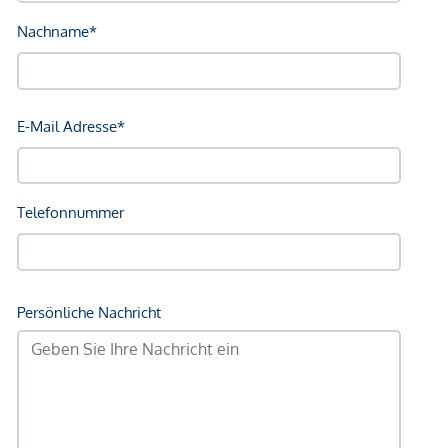
Bank <750m
Post <750m
Polizei <750m
Verkehr
Bus <250m
U-Bahn <250m
Straßenbahn <500m
Bahnhof <250m
Autobahnanschluss <2.000m
Angaben Entfernung Luftlinie / Quelle: OpenStreetMap
*Der Vertrag kommt nicht mit der INFINA Credit Broker
GmbH zustande. Das Objekt wird von einem externen
Immobilienunternehmen angeboten. Allfällige aus dem
Vertragsabschluss resultierende Rechte sind ausschließlich