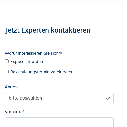
Arzt <500m
Apotheke <500m
Klinik <500m
Krankenhaus <1.250m
Jetzt Experten kontaktieren
Kinder & Schulen
Schule <500m
Kindergarten <250m
Universität <500m
Höhere Schule <500m
Nahversorgung
Supermarkt <250m
Bäckerei <500m
Einkaufszentrum <2.000m
Sonstige
Geldautomat <250m