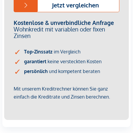
Provisionsfrei für den Käufer!
Fertigstellung: voraussichtlich Q2/2026
Bei diesem Angebot handelt es sich um eine
Vorsorgewohnung, die zu Vermietungszwecken erworben
wird.
Der angegebene Kaufpreis versteht sich daher zzgl.
20% USt. Diese Daten sind vorbehaltlich möglicher
Änderungen.
Wir weisen darauf hin, dass zwischen dem Vermittler und
dem zu vermittelnden Dritten ein familiäres oder
wirtschaftliches Naheverhältnis besteht.
Der Vermittler ist als Doppelmakler tätig.
Infrastruktur / Entfernungen
Gesundheit