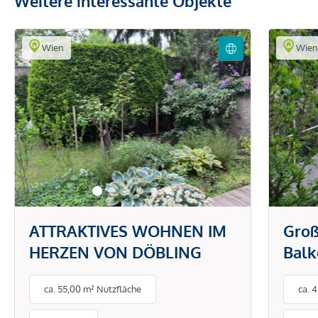
Weitere interessante Objekte
Wien
Wie
ATTRAKTIVES WOHNEN IM
Groß
HERZEN VON DÖBLING
Balk
Ruhe
ca. 55,00 m² Nutzfläche
ca. 
Pötz
Schl