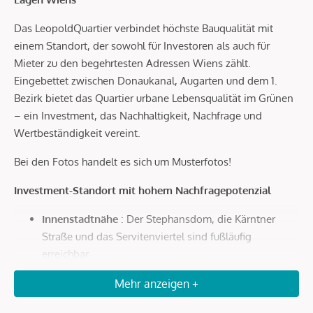
Das LeopoldQuartier verbindet höchste Bauqualität mit
einem Standort, der sowohl für Investoren als auch für
Mieter zu den begehrtesten Adressen Wiens zählt.
Eingebettet zwischen Donaukanal, Augarten und dem 1.
Bezirk bietet das Quartier urbane Lebensqualität im Grünen
– ein Investment, das Nachhaltigkeit, Nachfrage und
Wertbeständigkeit vereint.
Bei den Fotos handelt es sich um Musterfotos!
Investment-Standort mit hohem Nachfragepotenzial
Innenstadtnähe
: Der Stephansdom, die Kärntner
Straße und das Servitenviertel sind fußläufig
erreichbar.
Optimale Anbindung
: In wenigen Minuten zur U4
Mehr anzeigen +
Roßauer Lände, zum Hauptbahnhof und in nur 20
Autominuten zum Flughafen Wien.