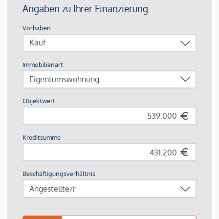
Ausstattung mit Vermietungsvorteil
Parkett- und Feinsteinzeugböden
Holzoberflächen & Brettsperrholzdecken
Fußbodenheizung & -temperierung
Außenliegender Sonnenschutz (Raffstores, EG mit
Rollläden)
Moderne Lüftungssysteme mit Fensterspaltlüftern
Kaufpreise der Vorsorgewohnungen
von EUR 286.000,- bis EUR 1.238.000,- netto zzgl. 20% USt.
Zu erwartender Mietertrag
von ca. EUR 17,50 bis EUR 22,50 netto/m²
Stellplätze können für 3-4 Zimmerwohnungen um €
40.000,00 netto angekauft werden.