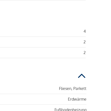
4
2
2
Fliesen, Parkett
Erdwärme
Fußbodenheizung