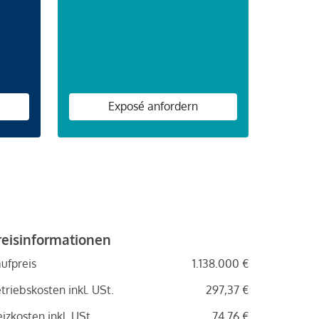
n
Exposé anfordern
reisinformationen
ufpreis
1.138.000 €
triebskosten inkl. USt.
297,37 €
izkosten inkl. USt.
74,76 €