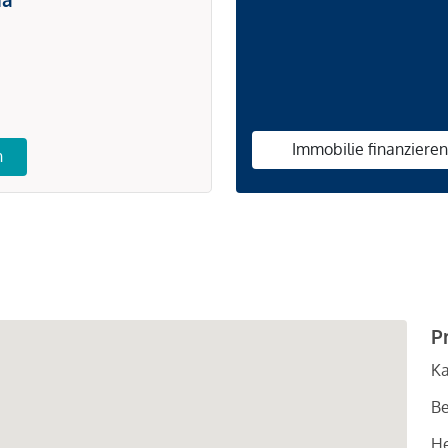
Immobilie finanziere
n
P
Ka
Be
He