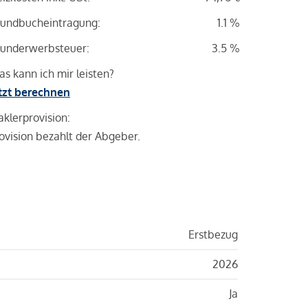
undbucheintragung:
1.1 %
underwerbsteuer:
3.5 %
s kann ich mir leisten?
tzt berechnen
klerprovision:
ovision bezahlt der Abgeber.
Erstbezug
2026
Ja