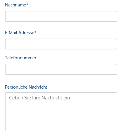
Kinder & Schulen
Schule <250m
Kindergarten <175m
Universität <350m
Höhere Schule <300m
Nahversorgung
Supermarkt <75m
Bäckerei <400m
Einkaufszentrum <1.800m
Sonstige
Geldautomat <75m
Bank <600m
Post <700m
Polizei <650m