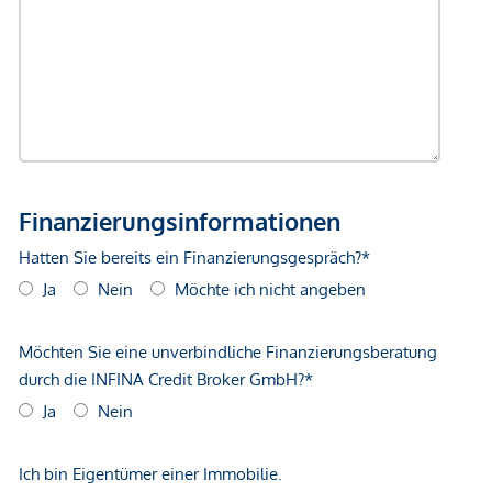
Verkehr
Bus <200m
U-Bahn <200m
Straßenbahn <325m
Bahnhof <175m
Autobahnanschluss <1.900m
Angaben Entfernung Luftlinie / Quelle: OpenStreetMap
*Der Vertrag kommt nicht mit der INFINA Credit Broker
GmbH zustande. Das Objekt wird von einem externen
Immobilienunternehmen angeboten. Allfällige aus dem
Vertragsabschluss resultierende Rechte sind ausschließlich
gegenüber dem anbietenden Immobilienunternehmen
geltend zu machen. Wir weisen Sie darauf hin, dass die
gemachten Angaben und Informationen lediglich
unverbindliche Vorabinformationen sind und daher ohne