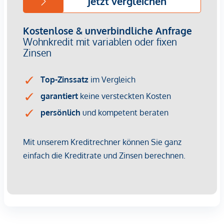
Nachhaltigkeit wird großgeschrieben.
So wird durch die Revitalisierung eines
Bestandsgebäudes nicht nur schon im Zuge der
Errichtung die CO2 Bilanz geschont, das Artmann setzt
auch bei der zukünftigen Energiegewinnung auf
Nachhaltigkeit.
Heizung und Klimatisierung mittels Wärmepumpe -
Die Immobilie ist somit von fossilen Brennstoffen
weitestgehend unabhängig.
Zudem befindet sich am Dach eine
Photovoltaikanlage.
Bei den Fotos handelt es sich um Musterfotos!
Kaufpreise der Vorsorgewohnungen
von EUR 376.147,- bis EUR 6.238.532,- netto zzgl. 20% USt.
Zu erwartender Mietertrag