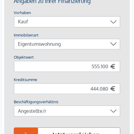
elegante Sockelleisten sowie Stuckatur im Altbau
hochwertiges Feinsteinzeug und Sanitärausstattung
schlüsselfertige Ausführung
in der Küche sind die Anschlüsse vorhanden
auf Kundenwunsch mit Interiorplanung und
Umsetzung
Der Anspruch an Qualität endet bei diesem Projekt nicht vor
der eigenen Wohnungstüre. So stehen allen
Bewohner:Innen wertvolle Zusatzleistungen zur Verfügung:
Fitness und Wellnessbereich
Office Räumlichkeiten
Guest Lounge zur exklusiven Anmietung für Ihre
Besucher
Ein Concierge Dienst kümmert sich um die kleinen
und großen Bedürfnisse der Eigentümer:Innen (zeitlich
begrenzt voraussichtlich 08:00 - 17:00 Uhr)