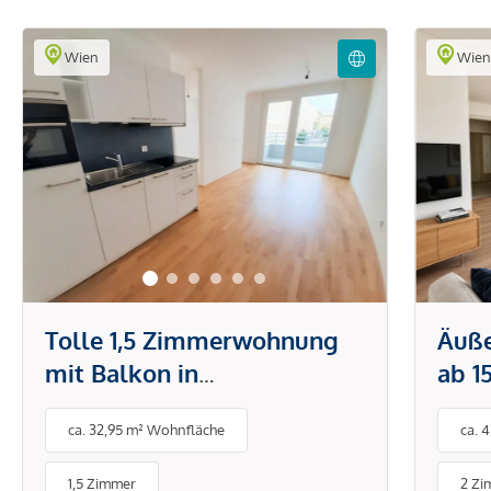
Wien
Wie
Tolle 1,5 Zimmerwohnung
Äuß
mit Balkon in
ab 1
ausgezeichneter Lage und
mit 
ca. 32,95 m² Wohnfläche
ca. 
optimaler
Verkehrsanbindung
1,5 Zimmer
2 Zi