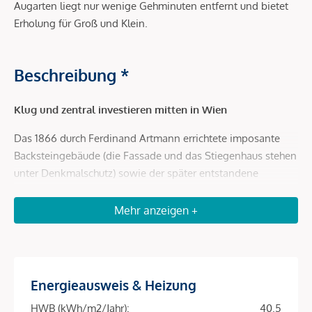
Augarten liegt nur wenige Gehminuten entfernt und bietet
Erholung für Groß und Klein.
Beschreibung *
Klug und zentral investieren mitten in Wien
Das 1866 durch Ferdinand Artmann errichtete imposante
Backsteingebäude (die Fassade und das Stiegenhaus stehen
unter Denkmalschutz) sowie der später entstandene
hofseitige Zubau werden bis 2024 aufwendigst revitalisiert.
Mehr anzeigen +
DAS ARTMANN umfasst 75 Eigentumswohnungen und
bietet für jede Lebenssituation die passende Wohneinheit.
Die hauseigene Tiefgarage bietet Platz für 48 Stellplätze im
Eigentum.
Energieausweis & Heizung
In den Regelgeschoßen entstehen Wohnungen mit einer
HWB (kWh/m2/Jahr):
40.5