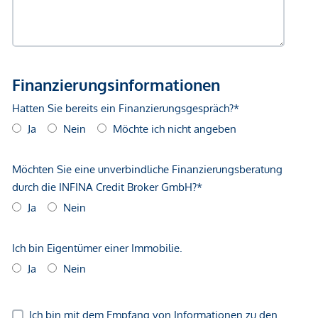
Smart Home System vorbereitet
Alarmanlage vorbereitet
Einlagerungsraum
Wohnungsbeschreibung Top 332
Der zentral begehbare Grundriss macht diese Wohnung
gleichermaßen attraktiv für Paare sowie Familien. Die rund
140 Wohnfläche können Sie ganz nach Ihren Bedürfnissen
gestalten: Schlafzimmer, Spielzimmer, Hobbyraum, Home
office, Gästezimmer - was immer Sie benötigen!
Die Wohnküche mit ca. 57,5 qm bietet insgesamt 5
Ausgänge auf den Balkon. Ein ca. 10 qm großer Bereich des
Balkons ist verglast. Dieser Wintergarten bietet Ihnen auch
an kühleren Tagen die Möglichkeit, den atemberaubenden
Ausblick auf den Prater und über die Stadt zu genießen! Es
erwarten Sie optimale Lichtverhältnisse durch die Nordwest-
und Südwest-Ausrichtung.