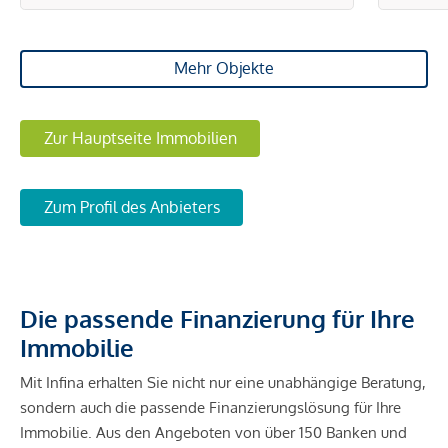
Der Vermittler ist als Doppelmakler tätig.
*Der Vertrag kommt nicht mit der INFINA Credit Broker
Mehr Objekte
GmbH zustande. Das Objekt wird von einem externen
Immobilienunternehmen angeboten. Allfällige aus dem
Zur Hauptseite Immobilien
Vertragsabschluss resultierende Rechte sind ausschließlich
gegenüber dem anbietenden Immobilienunternehmen
geltend zu machen. Wir weisen Sie darauf hin, dass die
Zum Profil des Anbieters
gemachten Angaben und Informationen lediglich
unverbindliche Vorabinformationen sind und daher ohne
Gewähr erfolgen. Der Vermittler ist als Doppelmakler tätig.
Die passende Finanzierung für Ihre
Immobilie
Mit Infina erhalten Sie nicht nur eine unabhängige Beratung,
sondern auch die passende Finanzierungslösung für Ihre
Immobilie. Aus den Angeboten von über 150 Banken und