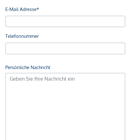
Foyer mit Lounge-Bereich
Concierge-Service
Post-/Paketraum
Kinderspielraum und Jugendraum mit Terrassen im 1.
OG
Fahrrad- und Kinderwagenabstellraum
Tiefgarage
Ausstattungshighlights
Deckenkühlung
3-fach Holz-Aluverbund-Isolierglasfenster
innenliegender Sonnenschutz, elektrisch bedienbar
thermisch behandelter Holzbelag, Wasseranschluss
und Außenraum-Steckdose auf den Terrassen
Eichenparkett
Fußbodenheizung
nachhaltige Energieversorung (Kraftwerk
Krieau), ÖGNI-Platin-Zertifikat