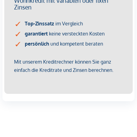
perfekt angebunden durch die U2-Station "Stadion" - so
schafft man es im Viertel Zwei mitten im Grünen zu leben
und trotzdem in ein paar Minuten im Herzen Wiens (zB
Rathaus, Museumsquartier, Karlsplatz) zu sein.
Wer hier ankommt, wird sich ab dem ersten Moment
wohlfühlen. Die Atmosphäre im spannendsten
Stadtentwicklungsprojekt Wiens ist einzigartig. War der
Standort 2004 noch eine Betonwüste, ist er heute eine
erholsame Oase, die mit zahlreichen Grün- und
Wasserflächen zum Verweilen einlädt.
Ein Ort voller Lebensqualität, Vielfalt und urbaner
Leichtigkeit – das Viertel Zwei ist mehr als eine Adresse. Es
ist ein Gefühl.
Wohntower "GRÜNBLICK"
Der heuer fertiggestellte Wohntower mit 28 Etagen plus 3