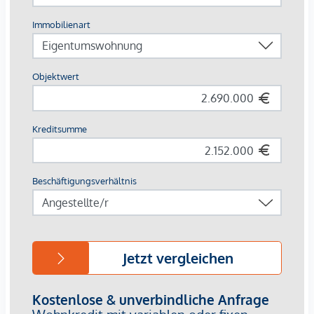
- Stadionbad: eines der größten Sport- und Freizeitbäder
Wiens
- USZ Prater – Union Trendsportzentrum (Meiereistraße 20):
Trendsportzentrum mit u.a. Padel-Courts, Indoor/Outdoor
Gym, Aerial Sports Anlage, Rugbyverein
- SPORTUNION Aktiv Brigittenau (Meiereistraße 7): Verein
mit Angeboten z.B. Fitness & Gesundheitssport,
Leichtathletik, Karate
Beschreibung *
HIER LIEGT IHNEN WIEN ZU FÜSSEN!
URBANES LEBENSGEFÜHL VEREINT MIT NATUR PUR -
TRAUMHAFTE LAGE IM AUTOFREIEM VIERTEL ZWEI AM
GRÜNEN PRATER!
Direkt an Wiens größtem Park, dem Prater, und gleichzeitig