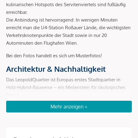
kulinarischen Hotspots des Servitenviertels sind fußläufig
erreichbar.
Die Anbindung ist hervorragend: In wenigen Minuten
erreicht man die U4-Station Roßauer Lände, die wichtigsten
Verkehrsknotenpunkte der Stadt sowie in nur 20
Autominuten den Flughafen Wien.
Bei den Fotos handelt es sich um Musterfotos!
Architektur & Nachhaltigkeit
Das LeopoldQuartier ist Europas erstes Stadtquartier in
Holz-Hybrid-Bauweise – ein Meilenstein für ökologisches
Bauen.
Mehr anzeigen +
Holz-Hybrid-Konstruktion:
bis zu 80 % weniger CO²-
Ausstoß gegenüber Massivbau, schnellere und leisere
Errichtung, rund 4.000 t gebundenes CO².
Geothermie:
200 Erdsonden liefern jährlich ca. 4.800