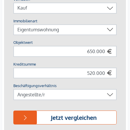
Europas erstes Stadtquartier in Holzbauweise
CO²-neutrale Energieversorgung durch Geothermie &
Photovoltaik
253 Wohnungen von 34 – 108 m²
Jede Einheit mit Außenfläche
Autofreie Zone mit Sharing-Angeboten & E-Mobilität
Perfekte Innenstadtlage mit Natur, Kultur und Kulinarik
direkt vor der Haustür
Beim Kauf einer 3- oder 4-Zimmerwohnung kann ein Kfz-
Stellplatz in der hauseigenen Tiefgarage um € 44.000,-
erworben werden.
Provisionsfrei für den Käufer!
Fertigstellung voraussichtlich Q2/2026
Wir weisen darauf hin, dass zwischen dem Vermittler und
dem zu vermittelnden Dritten ein familiäres oder