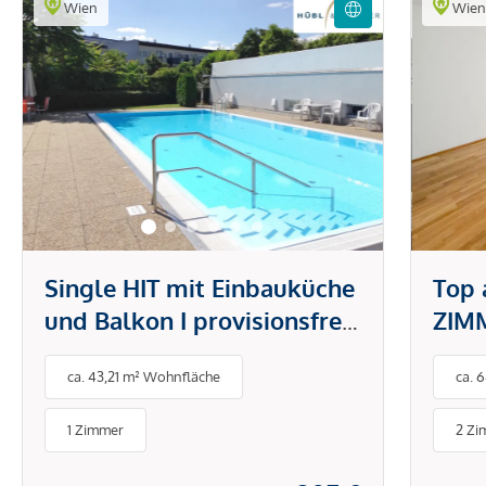
Wien
Wie
Single HIT mit Einbauküche
Top 
und Balkon I provisionsfrei
ZIM
| Swimmingpool | Vet. Med.
Balk
ca. 43,21 m² Wohnfläche
ca. 
Universität
Mari
1 Zimmer
2 Zi