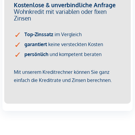
wirtschaftliches Naheverhältnis besteht.
Der Vermittler ist als Doppelmakler tätig.
Infrastruktur / Entfernungen
Gesundheit
Arzt <500m
Apotheke <500m
Klinik <500m
Krankenhaus <1.250m
Kinder & Schulen
Schule <500m
Kindergarten <250m
Universität <500m
Höhere Schule <500m