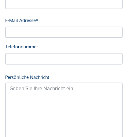
Angaben Entfernung Luftlinie / Quelle: OpenStreetMap
*Der Vertrag kommt nicht mit der INFINA Credit Broker
GmbH zustande. Das Objekt wird von einem externen
Immobilienunternehmen angeboten. Allfällige aus dem
Vertragsabschluss resultierende Rechte sind ausschließlich
gegenüber dem anbietenden Immobilienunternehmen
geltend zu machen. Wir weisen Sie darauf hin, dass die
gemachten Angaben und Informationen lediglich
unverbindliche Vorabinformationen sind und daher ohne
Gewähr erfolgen. Der Vermittler ist als Doppelmakler tätig.