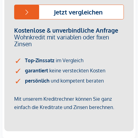
Wir weisen darauf hin, dass zwischen dem Vermittler und
dem zu vermittelnden Dritten ein familiäres oder
wirtschaftliches Naheverhältnis besteht.
Der Vermittler ist als Doppelmakler tätig.
Infrastruktur / Entfernungen
Gesundheit
Arzt <500m
Apotheke <500m
Klinik <500m
Krankenhaus <1.250m
Kinder & Schulen
Schule <500m
Kindergarten <250m