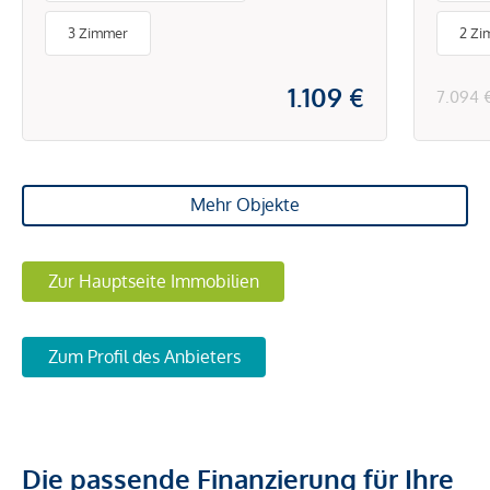
3 Zimmer
2 Zi
1.109 €
7.094 
Mehr Objekte
Zur Hauptseite Immobilien
Zum Profil des Anbieters
Die passende Finanzierung für Ihre