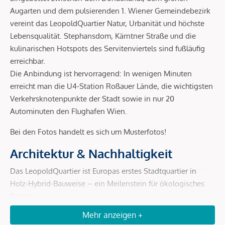
Augarten und dem pulsierenden 1. Wiener Gemeindebezirk
vereint das LeopoldQuartier Natur, Urbanität und höchste
Lebensqualität. Stephansdom, Kärntner Straße und die
kulinarischen Hotspots des Servitenviertels sind fußläufig
erreichbar.
Die Anbindung ist hervorragend: In wenigen Minuten
erreicht man die U4-Station Roßauer Lände, die wichtigsten
Verkehrsknotenpunkte der Stadt sowie in nur 20
Autominuten den Flughafen Wien.
Bei den Fotos handelt es sich um Musterfotos!
Architektur & Nachhaltigkeit
Das LeopoldQuartier ist Europas erstes Stadtquartier in
Holz-Hybrid-Bauweise – ein Meilenstein für ökologisches
Bauen.
Mehr anzeigen +
Holz-Hybrid-Konstruktion:
bis zu 80 % weniger CO²-