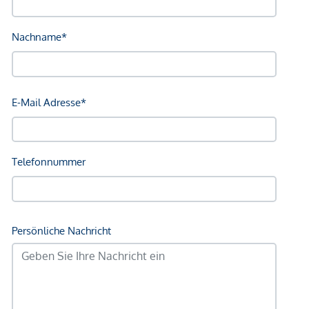
Bahnhof <250m
Autobahnanschluss <2.000m
Angaben Entfernung Luftlinie / Quelle: OpenStreetMap
*Der Vertrag kommt nicht mit der INFINA Credit Broker
GmbH zustande. Das Objekt wird von einem externen
Immobilienunternehmen angeboten. Allfällige aus dem
Vertragsabschluss resultierende Rechte sind ausschließlich
gegenüber dem anbietenden Immobilienunternehmen
geltend zu machen. Wir weisen Sie darauf hin, dass die
gemachten Angaben und Informationen lediglich
unverbindliche Vorabinformationen sind und daher ohne
Gewähr erfolgen. Der Vermittler ist als Doppelmakler tätig.