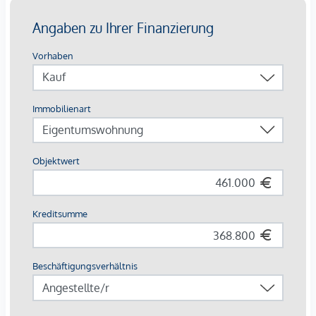
Gästeparkplätze: komfortabel in der Tiefgarage
Highlights auf einen Blick
Europas erstes Stadtquartier in Holzbauweise
CO²-neutrale Energieversorgung durch Geothermie &
Photovoltaik
253 Wohnungen von 34 – 108 m²
Jede Einheit mit Außenfläche
Autofreie Zone mit Sharing-Angeboten & E-Mobilität
Perfekte Innenstadtlage mit Natur, Kultur und Kulinarik
direkt vor der Haustür
Beim Kauf einer 3- oder 4-Zimmerwohnung kann ein Kfz-
Stellplatz in der hauseigenen Tiefgarage um € 44.000,-
erworben werden.
Provisionsfrei für den Käufer!
Fertigstellung voraussichtlich Q2/2026