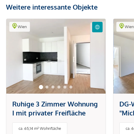
Weitere interessante Objekte
Wien
Wie
Ruhige 3 Zimmer Wohnung
DG-
I mit privater Freifläche
"Mic
DG-W
ca. 65,14 m² Wohnfläche
ca. 
gro