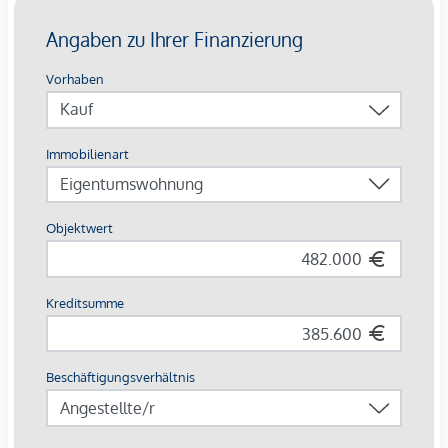
Gästeparkplätze: komfortabel in der Tiefgarage
Highlights auf einen Blick
Europas erstes Stadtquartier in Holzbauweise
CO²-neutrale Energieversorgung durch Geothermie &
Photovoltaik
253 Wohnungen von 34 – 108 m²
Jede Einheit mit Außenfläche
Autofreie Zone mit Sharing-Angeboten & E-Mobilität
Perfekte Innenstadtlage mit Natur, Kultur und Kulinarik
direkt vor der Haustür
Beim Kauf einer 3- oder 4-Zimmerwohnung kann ein Kfz-
Stellplatz in der hauseigenen Tiefgarage um € 44.000,-
erworben werden.
Provisionsfrei für den Käufer!
Fertigstellung voraussichtlich Q2/2026