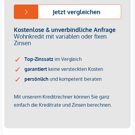
Wir weisen darauf hin, dass zwischen dem Vermittler und
dem zu vermittelnden Dritten ein familiäres oder
wirtschaftliches Naheverhältnis besteht.
Der Vermittler ist als Doppelmakler tätig.
Infrastruktur / Entfernungen
Gesundheit
Arzt <500m
Apotheke <500m
Klinik <500m
Krankenhaus <1.250m
Kinder & Schulen
Schule <500m
Kindergarten <250m