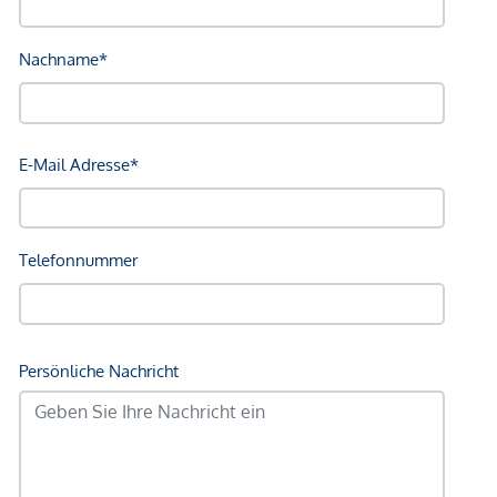
Bahnhof <250m
Autobahnanschluss <2.000m
Angaben Entfernung Luftlinie / Quelle: OpenStreetMap
*Der Vertrag kommt nicht mit der INFINA Credit Broker
GmbH zustande. Das Objekt wird von einem externen
Immobilienunternehmen angeboten. Allfällige aus dem
Vertragsabschluss resultierende Rechte sind ausschließlich
gegenüber dem anbietenden Immobilienunternehmen
geltend zu machen. Wir weisen Sie darauf hin, dass die
gemachten Angaben und Informationen lediglich
unverbindliche Vorabinformationen sind und daher ohne
Gewähr erfolgen. Der Vermittler ist als Doppelmakler tätig.