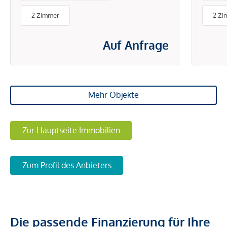
BETRIEBS- UND
2 Zimmer
2 Zi
ENERGIEKOSTEN
Auf Anfrage
Mehr Objekte
Zur Hauptseite Immobilien
Zum Profil des Anbieters
Die passende Finanzierung für Ihre