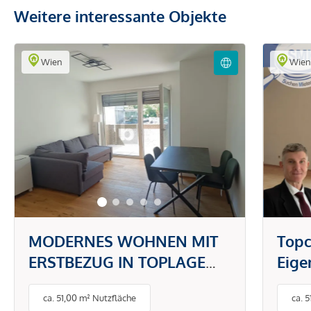
Weitere interessante Objekte
Wien
Wie
MODERNES WOHNEN MIT
Topc
ERSTBEZUG IN TOPLAGE
Eig
DONAUSTADT -
gefr
ca. 51,00 m² Nutzfläche
ca. 
PAUSCHALMIETE INKL.