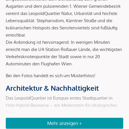
Augarten und dem pulsierenden 1. Wiener Gemeindebezirk
vereint das LeopoldQuartier Natur, Urbanität und höchste
Lebensqualität. Stephansdom, Kärntner Straße und die
kulinarischen Hotspots des Servitenviertels sind fußläufig
erreichbar.
Die Anbindung ist hervorragend: In wenigen Minuten
erreicht man die U4-Station Roßauer Lände, die wichtigsten
Verkehrsknotenpunkte der Stadt sowie in nur 20
Autominuten den Flughafen Wien.
Bei den Fotos handelt es sich um Musterfotos!
Architektur & Nachhaltigkeit
Das LeopoldQuartier ist Europas erstes Stadtquartier in
Holz-Hybrid-Bauweise – ein Meilenstein für ökologisches
Bauen.
Mehr anzeigen +
Holz-Hybrid-Konstruktion:
bis zu 80 % weniger CO²-