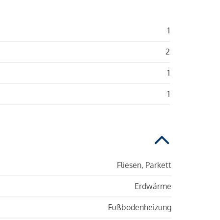
1
2
1
1
Fliesen, Parkett
Erdwärme
Fußbodenheizung