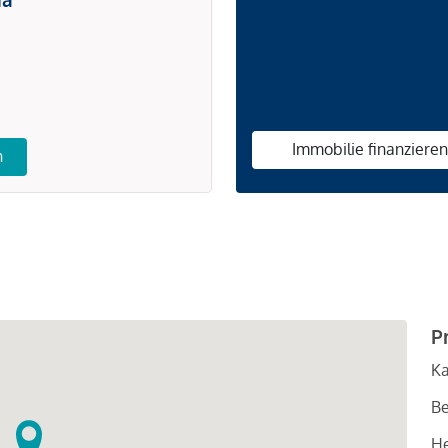
Immobilie finanziere
n
P
Ka
Be
He