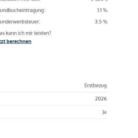
undbucheintragung:
1.1 %
underwerbsteuer:
3.5 %
s kann ich mir leisten?
tzt berechnen
Erstbezug
2026
Ja