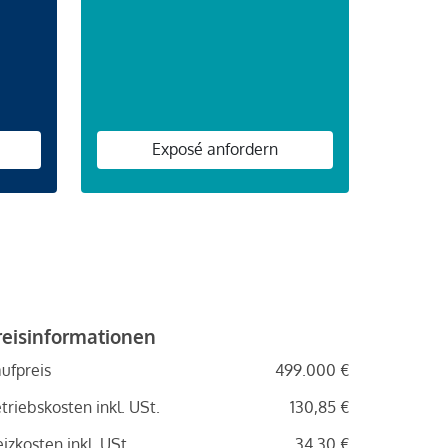
n
Exposé anfordern
reisinformationen
ufpreis
499.000 €
triebskosten inkl. USt.
130,85 €
izkosten inkl. USt.
34,30 €