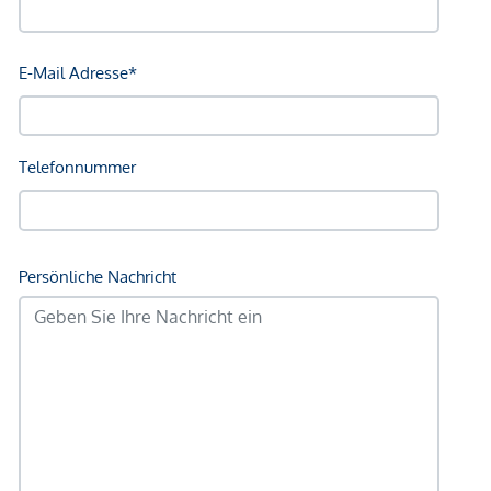
Angaben Entfernung Luftlinie / Quelle: OpenStreetMap
*Der Vertrag kommt nicht mit der INFINA Credit Broker
GmbH zustande. Das Objekt wird von einem externen
Immobilienunternehmen angeboten. Allfällige aus dem
Vertragsabschluss resultierende Rechte sind ausschließlich
gegenüber dem anbietenden Immobilienunternehmen
geltend zu machen. Wir weisen Sie darauf hin, dass die
gemachten Angaben und Informationen lediglich
unverbindliche Vorabinformationen sind und daher ohne
Gewähr erfolgen. Der Vermittler ist als Doppelmakler tätig.