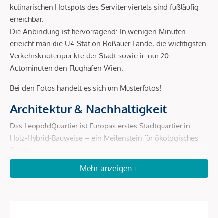
kulinarischen Hotspots des Servitenviertels sind fußläufig
erreichbar.
Die Anbindung ist hervorragend: In wenigen Minuten
erreicht man die U4-Station Roßauer Lände, die wichtigsten
Verkehrsknotenpunkte der Stadt sowie in nur 20
Autominuten den Flughafen Wien.
Bei den Fotos handelt es sich um Musterfotos!
Architektur & Nachhaltigkeit
Das LeopoldQuartier ist Europas erstes Stadtquartier in
Holz-Hybrid-Bauweise – ein Meilenstein für ökologisches
Bauen.
Mehr anzeigen +
Holz-Hybrid-Konstruktion:
bis zu 80 % weniger CO²-
Ausstoß gegenüber Massivbau, schnellere und leisere
Errichtung, rund 4.000 t gebundenes CO².
Geothermie:
200 Erdsonden liefern jährlich ca. 4.800