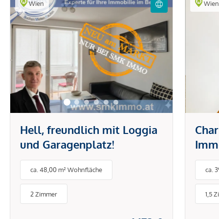
Wien
Wie
Hell, freundlich mit Loggia
Char
und Garagenplatz!
Immo
1170
ca. 48,00 m² Wohnfläche
ca. 
Zuha
2 Zimmer
1,5 