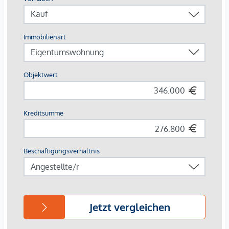
Europas erstes Stadtquartier in Holzbauweise
CO²-neutrale Energieversorgung durch Geothermie &
Photovoltaik
253 Wohnungen von 34 – 108 m²
Jede Einheit mit Außenfläche
Autofreie Zone mit Sharing-Angeboten & E-Mobilität
Perfekte Innenstadtlage mit Natur, Kultur und Kulinarik
direkt vor der Haustür
Beim Kauf einer 3- oder 4-Zimmerwohnung kann ein Kfz-
Stellplatz in der hauseigenen Tiefgarage um € 44.000,-
erworben werden.
Provisionsfrei für den Käufer!
Fertigstellung voraussichtlich Q2/2026
Wir weisen darauf hin, dass zwischen dem Vermittler und
dem zu vermittelnden Dritten ein familiäres oder