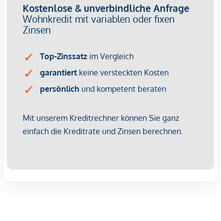
wirtschaftliches Naheverhältnis besteht.
Der Vermittler ist als Doppelmakler tätig.
Infrastruktur / Entfernungen
Gesundheit
Arzt <500m
Apotheke <500m
Klinik <500m
Krankenhaus <1.250m
Kinder & Schulen
Schule <500m
Kindergarten <250m
Universität <500m
Höhere Schule <500m