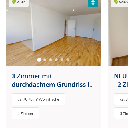
Wien
Wie
3 Zimmer mit
NEU
durchdachtem Grundriss in
- 2 
attraktiver Lage - stilvoll
ca. 70,78 m² Wohnfläche
ca. 
wohnen und sofort
bezugsfertig
3 Zimmer
3 Zi