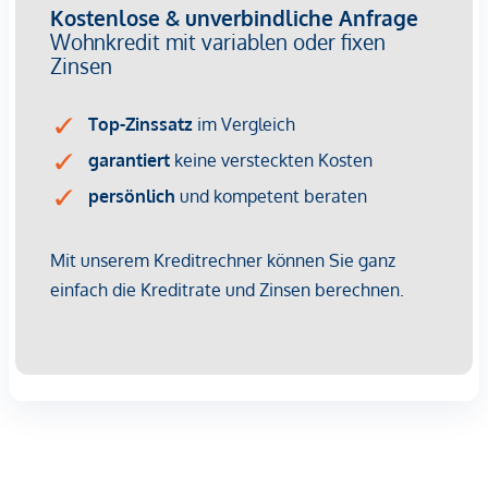
wirtschaftliches Naheverhältnis besteht.
Der Vermittler ist als Doppelmakler tätig.
Infrastruktur / Entfernungen
Gesundheit
Arzt <500m
Apotheke <500m
Klinik <500m
Krankenhaus <1.250m
Kinder & Schulen
Schule <500m
Kindergarten <250m
Universität <500m
Höhere Schule <500m