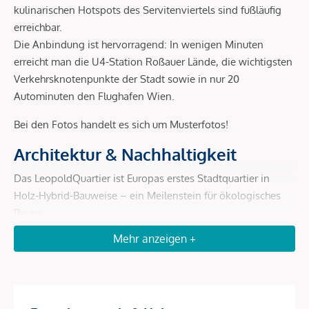
kulinarischen Hotspots des Servitenviertels sind fußläufig
erreichbar.
Die Anbindung ist hervorragend: In wenigen Minuten
erreicht man die U4-Station Roßauer Lände, die wichtigsten
Verkehrsknotenpunkte der Stadt sowie in nur 20
Autominuten den Flughafen Wien.
Bei den Fotos handelt es sich um Musterfotos!
Architektur & Nachhaltigkeit
Das LeopoldQuartier ist Europas erstes Stadtquartier in
Holz-Hybrid-Bauweise – ein Meilenstein für ökologisches
Bauen.
Mehr anzeigen +
Holz-Hybrid-Konstruktion:
bis zu 80 % weniger CO²-
Ausstoß gegenüber Massivbau, schnellere und leisere
Errichtung, rund 4.000 t gebundenes CO².
Geothermie:
200 Erdsonden liefern jährlich ca. 4.800