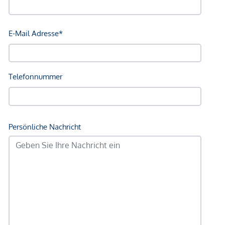
Angaben Entfernung Luftlinie / Quelle: OpenStreetMap
*Der Vertrag kommt nicht mit der INFINA Credit Broker
GmbH zustande. Das Objekt wird von einem externen
Immobilienunternehmen angeboten. Allfällige aus dem
Vertragsabschluss resultierende Rechte sind ausschließlich
gegenüber dem anbietenden Immobilienunternehmen
geltend zu machen. Wir weisen Sie darauf hin, dass die
gemachten Angaben und Informationen lediglich
unverbindliche Vorabinformationen sind und daher ohne
Gewähr erfolgen. Der Vermittler ist als Doppelmakler tätig.