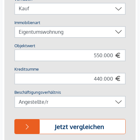
Europas erstes Stadtquartier in Holzbauweise
CO²-neutrale Energieversorgung durch Geothermie &
Photovoltaik
253 Wohnungen von 34 – 108 m²
Jede Einheit mit Außenfläche
Autofreie Zone mit Sharing-Angeboten & E-Mobilität
Perfekte Innenstadtlage mit Natur, Kultur und Kulinarik
direkt vor der Haustür
Beim Kauf einer 3- oder 4-Zimmerwohnung kann ein Kfz-
Stellplatz in der hauseigenen Tiefgarage um € 44.000,-
erworben werden.
Provisionsfrei für den Käufer!
Fertigstellung voraussichtlich Q2/2026
Wir weisen darauf hin, dass zwischen dem Vermittler und
dem zu vermittelnden Dritten ein familiäres oder