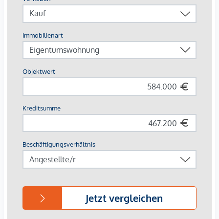
Europas erstes Stadtquartier in Holzbauweise
CO²-neutrale Energieversorgung durch Geothermie &
Photovoltaik
253 Wohnungen von 34 – 108 m²
Jede Einheit mit Außenfläche
Autofreie Zone mit Sharing-Angeboten & E-Mobilität
Perfekte Innenstadtlage mit Natur, Kultur und Kulinarik
direkt vor der Haustür
Beim Kauf einer 3- oder 4-Zimmerwohnung kann ein Kfz-
Stellplatz in der hauseigenen Tiefgarage um € 44.000,-
erworben werden.
Provisionsfrei für den Käufer!
Fertigstellung voraussichtlich Q2/2026
Wir weisen darauf hin, dass zwischen dem Vermittler und
dem zu vermittelnden Dritten ein familiäres oder