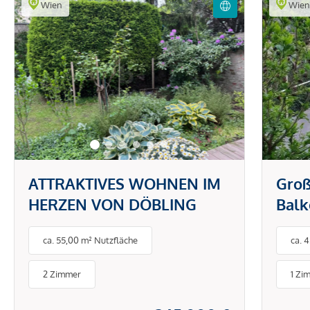
Wien
Wie
ATTRAKTIVES WOHNEN IM
Groß
HERZEN VON DÖBLING
Balk
Ruhe
ca. 55,00 m² Nutzfläche
ca. 
Pötz
Schl
2 Zimmer
1 Zi
Türk