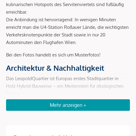
kulinarischen Hotspots des Servitenviertels sind fußläufig
erreichbar.
Die Anbindung ist hervorragend: In wenigen Minuten
erreicht man die U4-Station Roßauer Lände, die wichtigsten
Verkehrsknotenpunkte der Stadt sowie in nur 20
Autominuten den Flughafen Wien.
Bei den Fotos handelt es sich um Musterfotos!
Architektur & Nachhaltigkeit
Das LeopoldQuartier ist Europas erstes Stadtquartier in
Holz-Hybrid-Bauweise – ein Meilenstein für ökologisches
Bauen.
Mehr anzeigen +
Holz-Hybrid-Konstruktion:
bis zu 80 % weniger CO²-
Ausstoß gegenüber Massivbau, schnellere und leisere
Errichtung, rund 4.000 t gebundenes CO².
Geothermie:
200 Erdsonden liefern jährlich ca. 4.800