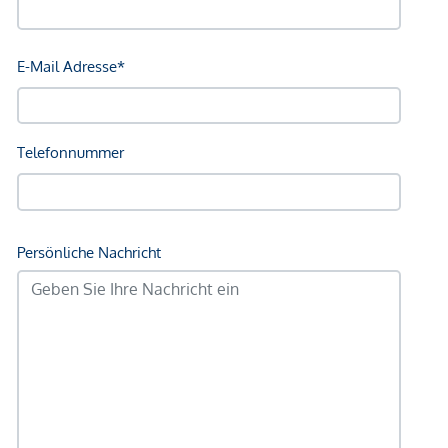
Angaben Entfernung Luftlinie / Quelle: OpenStreetMap
*Der Vertrag kommt nicht mit der INFINA Credit Broker
GmbH zustande. Das Objekt wird von einem externen
Immobilienunternehmen angeboten. Allfällige aus dem
Vertragsabschluss resultierende Rechte sind ausschließlich
gegenüber dem anbietenden Immobilienunternehmen
geltend zu machen. Wir weisen Sie darauf hin, dass die
gemachten Angaben und Informationen lediglich
unverbindliche Vorabinformationen sind und daher ohne
Gewähr erfolgen. Der Vermittler ist als Doppelmakler tätig.