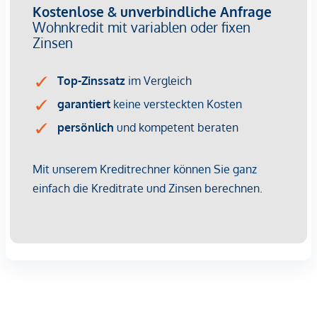
wirtschaftliches Naheverhältnis besteht.
Der Vermittler ist als Doppelmakler tätig.
Infrastruktur / Entfernungen
Gesundheit
Arzt <500m
Apotheke <500m
Klinik <500m
Krankenhaus <1.250m
Kinder & Schulen
Schule <500m
Kindergarten <250m
Universität <500m
Höhere Schule <500m