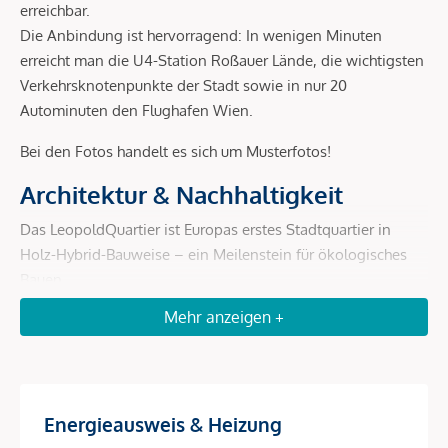
erreichbar.
Die Anbindung ist hervorragend: In wenigen Minuten
erreicht man die U4-Station Roßauer Lände, die wichtigsten
Verkehrsknotenpunkte der Stadt sowie in nur 20
Autominuten den Flughafen Wien.
Bei den Fotos handelt es sich um Musterfotos!
Architektur & Nachhaltigkeit
Das LeopoldQuartier ist Europas erstes Stadtquartier in
Holz-Hybrid-Bauweise – ein Meilenstein für ökologisches
Bauen.
Mehr anzeigen +
Holz-Hybrid-Konstruktion:
bis zu 80 % weniger CO²-
Ausstoß gegenüber Massivbau, schnellere und leisere
Errichtung, rund 4.000 t gebundenes CO².
Geothermie:
200 Erdsonden liefern jährlich ca. 4.800
MWh Heiz- und Kühlenergie.
Energieausweis & Heizung
Photovoltaik:
über 1.000 Paneele mit 425 kWp sorgen