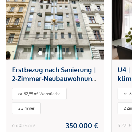
Erstbezug nach Sanierung |
U4 |
2-Zimmer-Neubauwohnung
klim
mit Garage nahe
offe
ca. 52,99 m² Wohnfläche
ca. 
Mariahilfer Straße
mode
Hiet
2 Zimmer
2 Zi
Sch
350.000 €
6.605 €/m²
5.221 