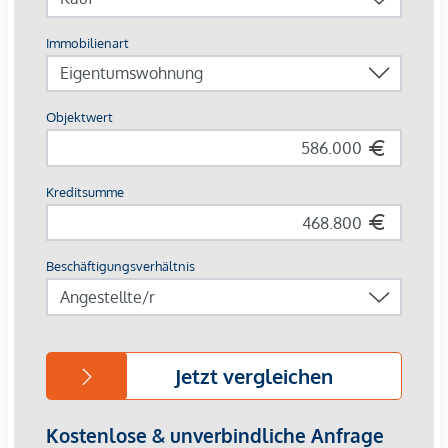
CO²-neutrale Energieversorgung durch Geothermie &
Photovoltaik
253 Wohnungen von 34 – 108 m²
Jede Einheit mit Außenfläche
Autofreie Zone mit Sharing-Angeboten & E-Mobilität
Perfekte Innenstadtlage mit Natur, Kultur und Kulinarik
direkt vor der Haustür
Beim Kauf einer 3- oder 4-Zimmerwohnung kann ein Kfz-
Stellplatz in der hauseigenen Tiefgarage um € 44.000,-
erworben werden.
Provisionsfrei für den Käufer!
Fertigstellung voraussichtlich Q2/2026
Wir weisen darauf hin, dass zwischen dem Vermittler und
dem zu vermittelnden Dritten ein familiäres oder
wirtschaftliches Naheverhältnis besteht.