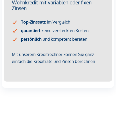
Der Vermittler ist als Doppelmakler tätig.
Infrastruktur / Entfernungen
Gesundheit
Arzt <500m
Apotheke <500m
Klinik <500m
Krankenhaus <1.250m
Kinder & Schulen
Schule <500m
Kindergarten <250m
Universität <500m
Höhere Schule <500m
Nahversorgung