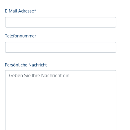
*Der Vertrag kommt nicht mit der INFINA Credit Broker
GmbH zustande. Das Objekt wird von einem externen
Immobilienunternehmen angeboten. Allfällige aus dem
Vertragsabschluss resultierende Rechte sind ausschließlich
gegenüber dem anbietenden Immobilienunternehmen
geltend zu machen. Wir weisen Sie darauf hin, dass die
gemachten Angaben und Informationen lediglich
unverbindliche Vorabinformationen sind und daher ohne
Gewähr erfolgen. Der Vermittler ist als Doppelmakler tätig.