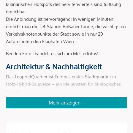
kulinarischen Hotspots des Servitenviertels sind fußläufig
erreichbar.
Die Anbindung ist hervorragend: In wenigen Minuten
erreicht man die U4-Station Roßauer Lände, die wichtigsten
Verkehrsknotenpunkte der Stadt sowie in nur 20
Autominuten den Flughafen Wien.
Bei den Fotos handelt es sich um Musterfotos!
Architektur & Nachhaltigkeit
Das LeopoldQuartier ist Europas erstes Stadtquartier in
Holz-Hybrid-Bauweise – ein Meilenstein für ökologisches
Bauen.
Mehr anzeigen +
Holz-Hybrid-Konstruktion:
bis zu 80 % weniger CO²-
Ausstoß gegenüber Massivbau, schnellere und leisere
Errichtung, rund 4.000 t gebundenes CO².
Geothermie:
200 Erdsonden liefern jährlich ca. 4.800