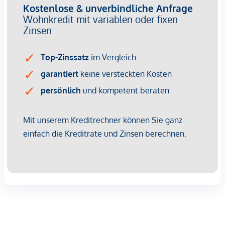
wirtschaftliches Naheverhältnis besteht.
Der Vermittler ist als Doppelmakler tätig.
Infrastruktur / Entfernungen
Gesundheit
Arzt <500m
Apotheke <500m
Klinik <500m
Krankenhaus <1.250m
Kinder & Schulen
Schule <500m
Kindergarten <250m
Universität <500m
Höhere Schule <500m