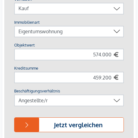
Europas erstes Stadtquartier in Holzbauweise
CO²-neutrale Energieversorgung durch Geothermie &
Photovoltaik
253 Wohnungen von 34 – 108 m²
Jede Einheit mit Außenfläche
Autofreie Zone mit Sharing-Angeboten & E-Mobilität
Perfekte Innenstadtlage mit Natur, Kultur und Kulinarik
direkt vor der Haustür
Beim Kauf einer 3- oder 4-Zimmerwohnung kann ein Kfz-
Stellplatz in der hauseigenen Tiefgarage um € 44.000,-
erworben werden.
Provisionsfrei für den Käufer!
Fertigstellung voraussichtlich Q2/2026
Wir weisen darauf hin, dass zwischen dem Vermittler und
dem zu vermittelnden Dritten ein familiäres oder