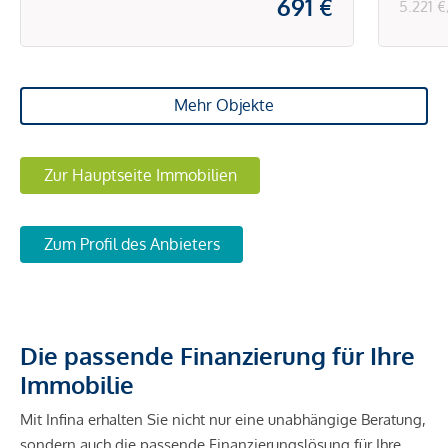
691 €
5.221 
Mehr Objekte
Zur Hauptseite Immobilien
Zum Profil des Anbieters
Die passende Finanzierung für Ihre
Immobilie
Mit Infina erhalten Sie nicht nur eine unabhängige Beratung,
sondern auch die passende Finanzierungslösung für Ihre