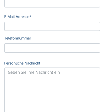
Angaben Entfernung Luftlinie / Quelle: OpenStreetMap
*Der Vertrag kommt nicht mit der INFINA Credit Broker
GmbH zustande. Das Objekt wird von einem externen
Immobilienunternehmen angeboten. Allfällige aus dem
Vertragsabschluss resultierende Rechte sind ausschließlich
gegenüber dem anbietenden Immobilienunternehmen
geltend zu machen. Wir weisen Sie darauf hin, dass die
gemachten Angaben und Informationen lediglich
unverbindliche Vorabinformationen sind und daher ohne
Gewähr erfolgen. Der Vermittler ist als Doppelmakler tätig.