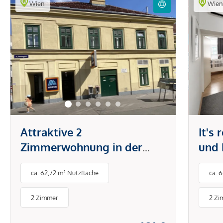
Wien
Wie
Attraktive 2
It's
Zimmerwohnung in der
und 
Brunnengasse
Tech
ca. 62,72 m² Nutzfläche
ca. 
Klim
& Sc
2 Zimmer
2 Zi