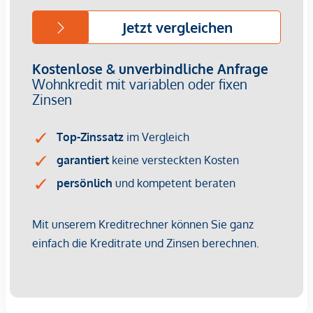
Wir weisen darauf hin, dass zwischen dem Vermittler und
dem zu vermittelnden Dritten ein familiäres oder
wirtschaftliches Naheverhältnis besteht.
Der Vermittler ist als Doppelmakler tätig.
Infrastruktur / Entfernungen
Gesundheit
Arzt <500m
Apotheke <500m
Klinik <500m
Krankenhaus <1.250m
Kinder & Schulen
Schule <500m
Kindergarten <250m