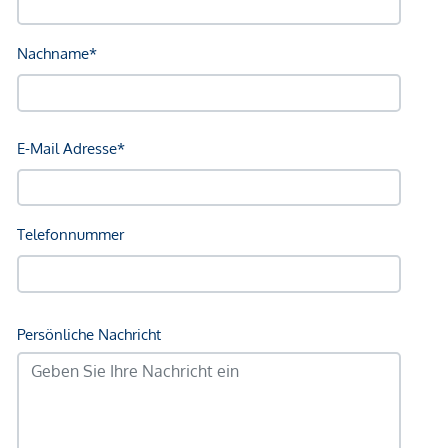
Bahnhof <250m
Autobahnanschluss <2.000m
Angaben Entfernung Luftlinie / Quelle: OpenStreetMap
*Der Vertrag kommt nicht mit der INFINA Credit Broker
GmbH zustande. Das Objekt wird von einem externen
Immobilienunternehmen angeboten. Allfällige aus dem
Vertragsabschluss resultierende Rechte sind ausschließlich
gegenüber dem anbietenden Immobilienunternehmen
geltend zu machen. Wir weisen Sie darauf hin, dass die
gemachten Angaben und Informationen lediglich
unverbindliche Vorabinformationen sind und daher ohne
Gewähr erfolgen. Der Vermittler ist als Doppelmakler tätig.