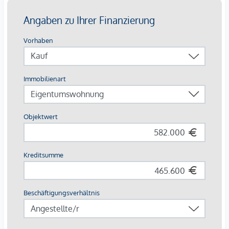
Gästeparkplätze: komfortabel in der Tiefgarage
Highlights auf einen Blick
Europas erstes Stadtquartier in Holzbauweise
CO²-neutrale Energieversorgung durch Geothermie &
Photovoltaik
253 Wohnungen von 34 – 108 m²
Jede Einheit mit Außenfläche
Autofreie Zone mit Sharing-Angeboten & E-Mobilität
Perfekte Innenstadtlage mit Natur, Kultur und Kulinarik
direkt vor der Haustür
Beim Kauf einer 3- oder 4-Zimmerwohnung kann ein Kfz-
Stellplatz in der hauseigenen Tiefgarage um € 44.000,-
erworben werden.
Provisionsfrei für den Käufer!
Fertigstellung voraussichtlich Q2/2026