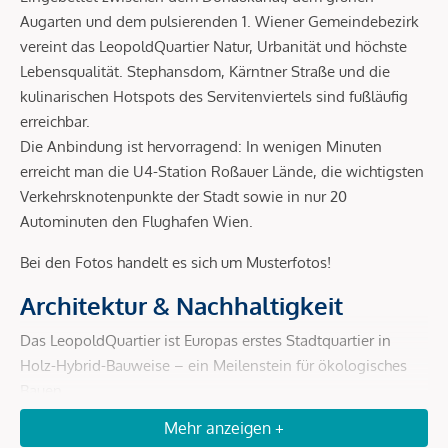
Augarten und dem pulsierenden 1. Wiener Gemeindebezirk
vereint das LeopoldQuartier Natur, Urbanität und höchste
Lebensqualität. Stephansdom, Kärntner Straße und die
kulinarischen Hotspots des Servitenviertels sind fußläufig
erreichbar.
Die Anbindung ist hervorragend: In wenigen Minuten
erreicht man die U4-Station Roßauer Lände, die wichtigsten
Verkehrsknotenpunkte der Stadt sowie in nur 20
Autominuten den Flughafen Wien.
Bei den Fotos handelt es sich um Musterfotos!
Architektur & Nachhaltigkeit
Das LeopoldQuartier ist Europas erstes Stadtquartier in
Holz-Hybrid-Bauweise – ein Meilenstein für ökologisches
Bauen.
Mehr anzeigen +
Holz-Hybrid-Konstruktion:
bis zu 80 % weniger CO²-