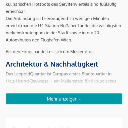
kulinarischen Hotspots des Servitenviertels sind fußläufig
erreichbar.
Die Anbindung ist hervorragend: In wenigen Minuten
erreicht man die U4-Station Roßauer Lände, die wichtigsten
Verkehrsknotenpunkte der Stadt sowie in nur 20
Autominuten den Flughafen Wien.
Bei den Fotos handelt es sich um Musterfotos!
Architektur & Nachhaltigkeit
Das LeopoldQuartier ist Europas erstes Stadtquartier in
Holz-Hybrid-Bauweise – ein Meilenstein für ökologisches
Bauen.
Mehr anzeigen +
Holz-Hybrid-Konstruktion:
bis zu 80 % weniger CO²-
Ausstoß gegenüber Massivbau, schnellere und leisere
Errichtung, rund 4.000 t gebundenes CO².
Geothermie:
200 Erdsonden liefern jährlich ca. 4.800