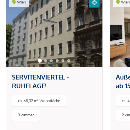
Wien
Wie
SERVITENVIERTEL -
Äuß
RUHELAGE!
ab 1
SANIERUNGSBEDÜRFTIGE 3
mit 
ca. 68,32 m² Wohnfläche
ca. 
ZIMMER IM 4. LIFTSTOCK!
3 Zimmer
2 Zi