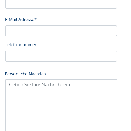
Angaben Entfernung Luftlinie / Quelle: OpenStreetMap
*Der Vertrag kommt nicht mit der INFINA Credit Broker
GmbH zustande. Das Objekt wird von einem externen
Immobilienunternehmen angeboten. Allfällige aus dem
Vertragsabschluss resultierende Rechte sind ausschließlich
gegenüber dem anbietenden Immobilienunternehmen
geltend zu machen. Wir weisen Sie darauf hin, dass die
gemachten Angaben und Informationen lediglich
unverbindliche Vorabinformationen sind und daher ohne
Gewähr erfolgen. Der Vermittler ist als Doppelmakler tätig.