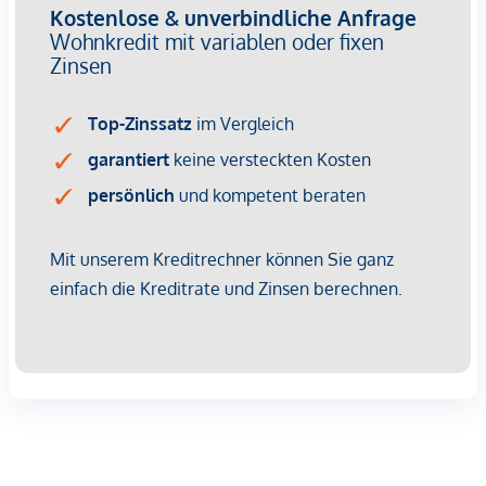
wirtschaftliches Naheverhältnis besteht.
Der Vermittler ist als Doppelmakler tätig.
Infrastruktur / Entfernungen
Gesundheit
Arzt <500m
Apotheke <500m
Klinik <500m
Krankenhaus <1.250m
Kinder & Schulen
Schule <500m
Kindergarten <250m
Universität <500m
Höhere Schule <500m