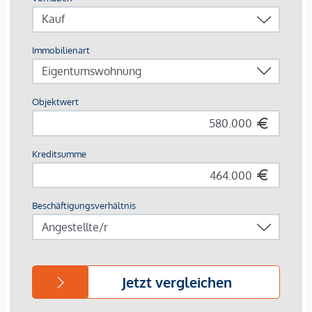
Europas erstes Stadtquartier in Holzbauweise
CO²-neutrale Energieversorgung durch Geothermie &
Photovoltaik
253 Wohnungen von 34 – 108 m²
Jede Einheit mit Außenfläche
Autofreie Zone mit Sharing-Angeboten & E-Mobilität
Perfekte Innenstadtlage mit Natur, Kultur und Kulinarik
direkt vor der Haustür
Beim Kauf einer 3- oder 4-Zimmerwohnung kann ein Kfz-
Stellplatz in der hauseigenen Tiefgarage um € 44.000,-
erworben werden.
Provisionsfrei für den Käufer!
Fertigstellung voraussichtlich Q2/2026
Wir weisen darauf hin, dass zwischen dem Vermittler und
dem zu vermittelnden Dritten ein familiäres oder