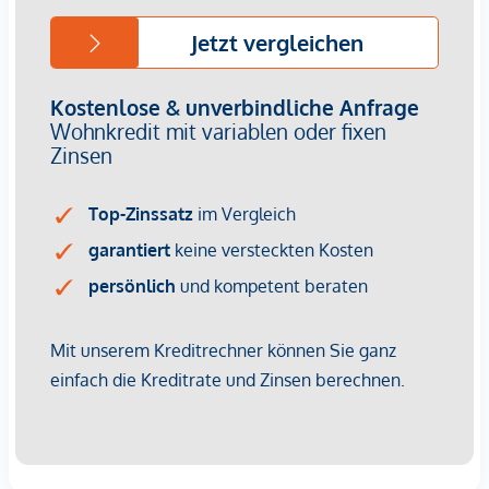
Wir weisen darauf hin, dass zwischen dem Vermittler und
dem zu vermittelnden Dritten ein familiäres oder
wirtschaftliches Naheverhältnis besteht.
Der Vermittler ist als Doppelmakler tätig.
Infrastruktur / Entfernungen
Gesundheit
Arzt <500m
Apotheke <500m
Klinik <500m
Krankenhaus <1.250m
Kinder & Schulen
Schule <500m
Kindergarten <250m