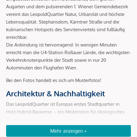
Augarten und dem pulsierenden 1. Wiener Gemeindebezirk
vereint das LeopoldQuartier Natur, Urbanität und höchste
Lebensqualität. Stephansdom, Kärntner Straße und die
kulinarischen Hotspots des Servitenviertels sind fußläufig
erreichbar.
Die Anbindung ist hervorragend: In wenigen Minuten
erreicht man die U4-Station Roßauer Lände, die wichtigsten
Verkehrsknotenpunkte der Stadt sowie in nur 20
Autominuten den Flughafen Wien.
Bei den Fotos handelt es sich um Musterfotos!
Architektur & Nachhaltigkeit
Das LeopoldQuartier ist Europas erstes Stadtquartier in
Holz-Hybrid-Bauweise – ein Meilenstein für ökologisches
Bauen.
Mehr anzeigen +
Holz-Hybrid-Konstruktion:
bis zu 80 % weniger CO²-