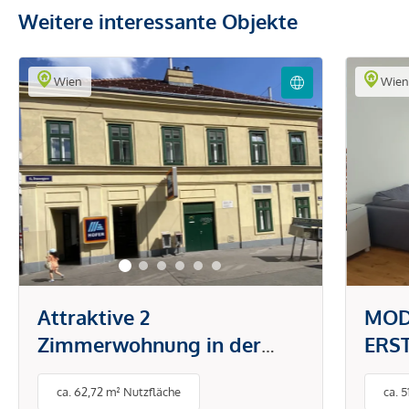
Weitere interessante Objekte
Wien
Wie
Attraktive 2
MOD
Zimmerwohnung in der
ERS
Brunnengasse
DON
ca. 62,72 m² Nutzfläche
ca. 
PAU