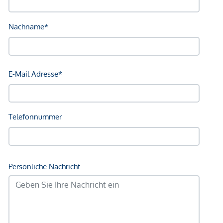
Bahnhof <250m
Autobahnanschluss <2.000m
Angaben Entfernung Luftlinie / Quelle: OpenStreetMap
*Der Vertrag kommt nicht mit der INFINA Credit Broker
GmbH zustande. Das Objekt wird von einem externen
Immobilienunternehmen angeboten. Allfällige aus dem
Vertragsabschluss resultierende Rechte sind ausschließlich
gegenüber dem anbietenden Immobilienunternehmen
geltend zu machen. Wir weisen Sie darauf hin, dass die
gemachten Angaben und Informationen lediglich
unverbindliche Vorabinformationen sind und daher ohne
Gewähr erfolgen. Der Vermittler ist als Doppelmakler tätig.