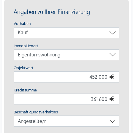
Gästeparkplätze: komfortabel in der Tiefgarage
Highlights auf einen Blick
Europas erstes Stadtquartier in Holzbauweise
CO²-neutrale Energieversorgung durch Geothermie &
Photovoltaik
253 Wohnungen von 34 – 108 m²
Jede Einheit mit Außenfläche
Autofreie Zone mit Sharing-Angeboten & E-Mobilität
Perfekte Innenstadtlage mit Natur, Kultur und Kulinarik
direkt vor der Haustür
Beim Kauf einer 3- oder 4-Zimmerwohnung kann ein Kfz-
Stellplatz in der hauseigenen Tiefgarage um € 44.000,-
erworben werden.
Provisionsfrei für den Käufer!
Fertigstellung voraussichtlich Q2/2026