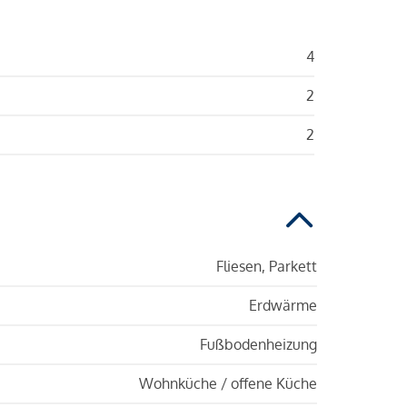
4
2
2
Fliesen, Parkett
Erdwärme
Fußbodenheizung
Wohnküche / offene Küche