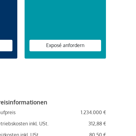
n
Exposé anfordern
reisinformationen
ufpreis
1.234.000 €
triebskosten inkl. USt.
312,88 €
izkosten inkl. USt.
80,50 €