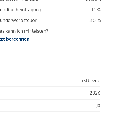
undbucheintragung:
1.1 %
underwerbsteuer:
3.5 %
s kann ich mir leisten?
tzt berechnen
Erstbezug
2026
Ja