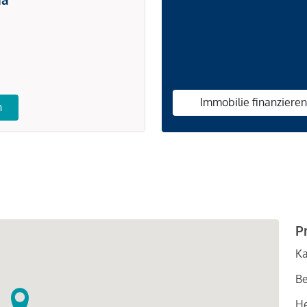
Immobilie finanziere
n
P
Ka
Be
He