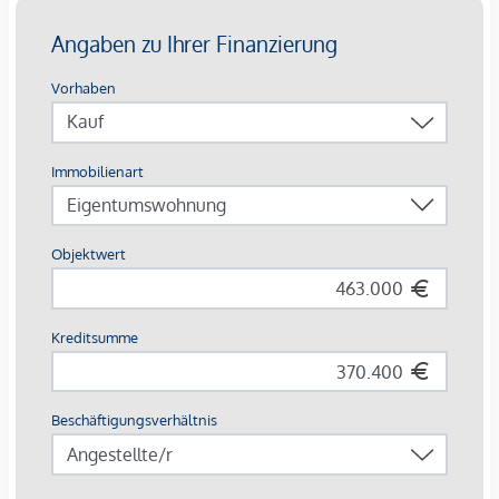
Gästeparkplätze: komfortabel in der Tiefgarage
Highlights auf einen Blick
Europas erstes Stadtquartier in Holzbauweise
CO²-neutrale Energieversorgung durch Geothermie &
Photovoltaik
253 Wohnungen von 34 – 108 m²
Jede Einheit mit Außenfläche
Autofreie Zone mit Sharing-Angeboten & E-Mobilität
Perfekte Innenstadtlage mit Natur, Kultur und Kulinarik
direkt vor der Haustür
Beim Kauf einer 3- oder 4-Zimmerwohnung kann ein Kfz-
Stellplatz in der hauseigenen Tiefgarage um € 44.000,-
erworben werden.
Provisionsfrei für den Käufer!
Fertigstellung voraussichtlich Q2/2026