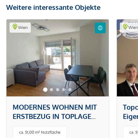
Weitere interessante Objekte
Wien
Wie
MODERNES WOHNEN MIT
Topc
ERSTBEZUG IN TOPLAGE
Eig
DONAUSTADT -
gefr
ca. 51,00 m² Nutzfläche
ca. 
PAUSCHALMIETE INKL.