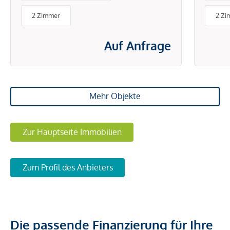
BETRIEBS- UND
2 Zimmer
2 Zi
ENERGIEKOSTEN
Auf Anfrage
Mehr Objekte
Zur Hauptseite Immobilien
Zum Profil des Anbieters
Die passende Finanzierung für Ihre