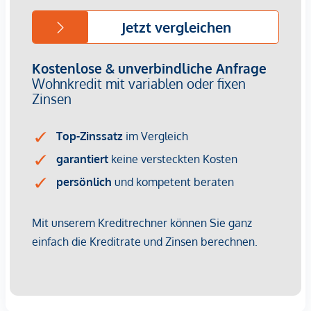
Wir weisen darauf hin, dass zwischen dem Vermittler und
dem zu vermittelnden Dritten ein familiäres oder
wirtschaftliches Naheverhältnis besteht.
Der Vermittler ist als Doppelmakler tätig.
Infrastruktur / Entfernungen
Gesundheit
Arzt <500m
Apotheke <500m
Klinik <500m
Krankenhaus <1.250m
Kinder & Schulen
Schule <500m
Kindergarten <250m