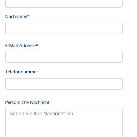
Bahnhof <250m
Autobahnanschluss <2.000m
Angaben Entfernung Luftlinie / Quelle: OpenStreetMap
*Der Vertrag kommt nicht mit der INFINA Credit Broker
GmbH zustande. Das Objekt wird von einem externen
Immobilienunternehmen angeboten. Allfällige aus dem
Vertragsabschluss resultierende Rechte sind ausschließlich
gegenüber dem anbietenden Immobilienunternehmen
geltend zu machen. Wir weisen Sie darauf hin, dass die
gemachten Angaben und Informationen lediglich
unverbindliche Vorabinformationen sind und daher ohne
Gewähr erfolgen. Der Vermittler ist als Doppelmakler tätig.