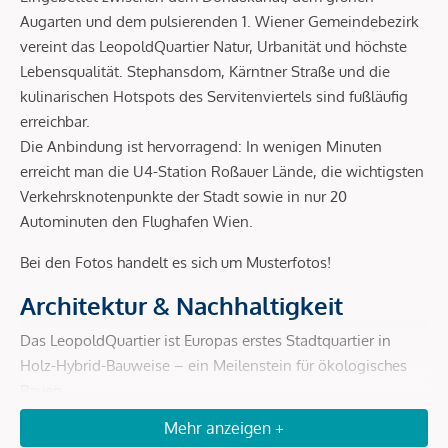
Augarten und dem pulsierenden 1. Wiener Gemeindebezirk
vereint das LeopoldQuartier Natur, Urbanität und höchste
Lebensqualität. Stephansdom, Kärntner Straße und die
kulinarischen Hotspots des Servitenviertels sind fußläufig
erreichbar.
Die Anbindung ist hervorragend: In wenigen Minuten
erreicht man die U4-Station Roßauer Lände, die wichtigsten
Verkehrsknotenpunkte der Stadt sowie in nur 20
Autominuten den Flughafen Wien.
Bei den Fotos handelt es sich um Musterfotos!
Architektur & Nachhaltigkeit
Das LeopoldQuartier ist Europas erstes Stadtquartier in
Holz-Hybrid-Bauweise – ein Meilenstein für ökologisches
Bauen.
Mehr anzeigen +
Holz-Hybrid-Konstruktion:
bis zu 80 % weniger CO²-