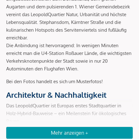
Augarten und dem pulsierenden 1. Wiener Gemeindebezirk
vereint das LeopoldQuartier Natur, Urbanität und höchste
Lebensqualität. Stephansdom, Kärntner Straße und die
kulinarischen Hotspots des Servitenviertels sind fußläufig
erreichbar.
Die Anbindung ist hervorragend: In wenigen Minuten
erreicht man die U4-Station Roßauer Lände, die wichtigsten
Verkehrsknotenpunkte der Stadt sowie in nur 20
Autominuten den Flughafen Wien.
Bei den Fotos handelt es sich um Musterfotos!
Architektur & Nachhaltigkeit
Das LeopoldQuartier ist Europas erstes Stadtquartier in
Holz-Hybrid-Bauweise – ein Meilenstein für ökologisches
Bauen.
Mehr anzeigen +
Holz-Hybrid-Konstruktion:
bis zu 80 % weniger CO²-