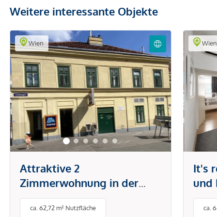
Weitere interessante Objekte
Wien
Wie
Attraktive 2
It's
Zimmerwohnung in der
und 
Brunnengasse
Tech
ca. 62,72 m² Nutzfläche
ca. 
Klim