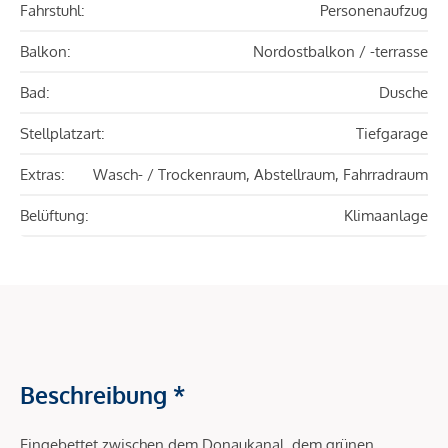
Fahrstuhl:
Personenaufzug
Balkon:
Nordostbalkon / -terrasse
Bad:
Dusche
Stellplatzart:
Tiefgarage
Extras:
Wasch- / Trockenraum, Abstellraum, Fahrradraum
Belüftung:
Klimaanlage
Beschreibung *
Eingebettet zwischen dem Donaukanal, dem grünen