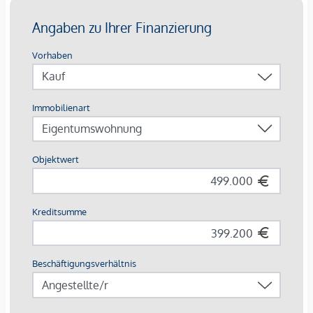
Gästeparkplätze: komfortabel in der Tiefgarage
Highlights auf einen Blick
Europas erstes Stadtquartier in Holzbauweise
CO²-neutrale Energieversorgung durch Geothermie &
Photovoltaik
253 Wohnungen von 34 – 108 m²
Jede Einheit mit Außenfläche
Autofreie Zone mit Sharing-Angeboten & E-Mobilität
Perfekte Innenstadtlage mit Natur, Kultur und Kulinarik
direkt vor der Haustür
Beim Kauf einer 3- oder 4-Zimmerwohnung kann ein Kfz-
Stellplatz in der hauseigenen Tiefgarage um € 44.000,-
erworben werden.
Provisionsfrei für den Käufer!
Fertigstellung voraussichtlich Q2/2026