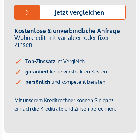
Wir weisen darauf hin, dass zwischen dem Vermittler und
dem zu vermittelnden Dritten ein familiäres oder
wirtschaftliches Naheverhältnis besteht.
Der Vermittler ist als Doppelmakler tätig.
Infrastruktur / Entfernungen
Gesundheit
Arzt <500m
Apotheke <500m
Klinik <500m
Krankenhaus <1.250m
Kinder & Schulen
Schule <500m
Kindergarten <250m