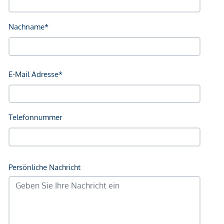
Bahnhof <250m
Autobahnanschluss <2.000m
Angaben Entfernung Luftlinie / Quelle: OpenStreetMap
*Der Vertrag kommt nicht mit der INFINA Credit Broker
GmbH zustande. Das Objekt wird von einem externen
Immobilienunternehmen angeboten. Allfällige aus dem
Vertragsabschluss resultierende Rechte sind ausschließlich
gegenüber dem anbietenden Immobilienunternehmen
geltend zu machen. Wir weisen Sie darauf hin, dass die
gemachten Angaben und Informationen lediglich
unverbindliche Vorabinformationen sind und daher ohne
Gewähr erfolgen. Der Vermittler ist als Doppelmakler tätig.