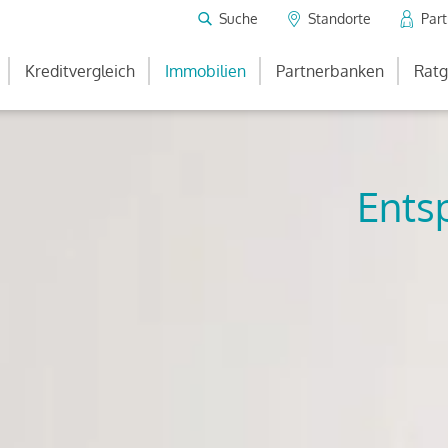
Suche
Standorte
Par
Kreditvergleich
Immobilien
Partnerbanken
Ratg