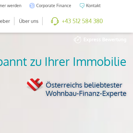
tner werden
Corporate Finance
Kontakt
+43 512 584 380
eber
Über uns
Express
Bewertung
So viel ist Ihre
Immobilie wert
Österreichs beliebtester
Wohnbau-Finanz-Experte