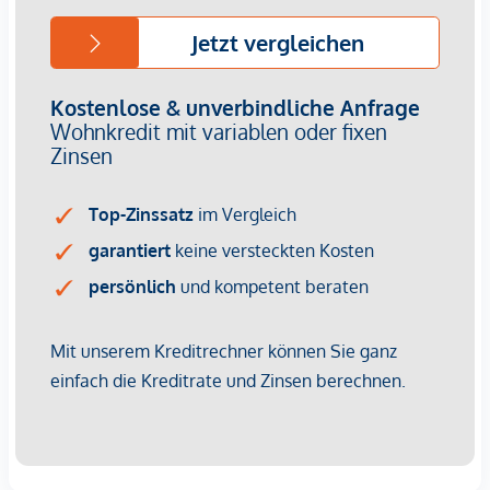
Wir weisen darauf hin, dass zwischen dem Vermittler und
dem zu vermittelnden Dritten ein familiäres oder
wirtschaftliches Naheverhältnis besteht.
Der Vermittler ist als Doppelmakler tätig.
Infrastruktur / Entfernungen
Gesundheit
Arzt <500m
Apotheke <500m
Klinik <500m
Krankenhaus <1.250m
Kinder & Schulen
Schule <500m
Kindergarten <250m