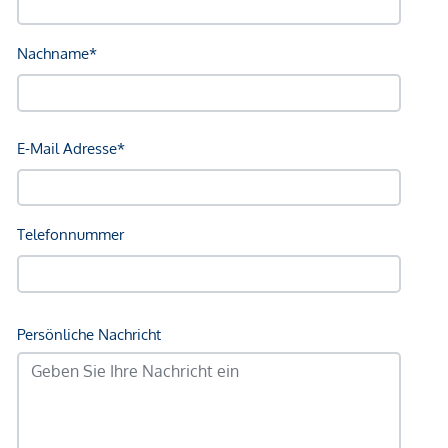
Bahnhof <250m
Autobahnanschluss <2.000m
Angaben Entfernung Luftlinie / Quelle: OpenStreetMap
*Der Vertrag kommt nicht mit der INFINA Credit Broker
GmbH zustande. Das Objekt wird von einem externen
Immobilienunternehmen angeboten. Allfällige aus dem
Vertragsabschluss resultierende Rechte sind ausschließlich
gegenüber dem anbietenden Immobilienunternehmen
geltend zu machen. Wir weisen Sie darauf hin, dass die
gemachten Angaben und Informationen lediglich
unverbindliche Vorabinformationen sind und daher ohne
Gewähr erfolgen. Der Vermittler ist als Doppelmakler tätig.