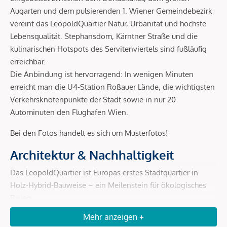
Augarten und dem pulsierenden 1. Wiener Gemeindebezirk
vereint das LeopoldQuartier Natur, Urbanität und höchste
Lebensqualität. Stephansdom, Kärntner Straße und die
kulinarischen Hotspots des Servitenviertels sind fußläufig
erreichbar.
Die Anbindung ist hervorragend: In wenigen Minuten
erreicht man die U4-Station Roßauer Lände, die wichtigsten
Verkehrsknotenpunkte der Stadt sowie in nur 20
Autominuten den Flughafen Wien.
Bei den Fotos handelt es sich um Musterfotos!
Architektur & Nachhaltigkeit
Das LeopoldQuartier ist Europas erstes Stadtquartier in
Holz-Hybrid-Bauweise – ein Meilenstein für ökologisches
Bauen.
Mehr anzeigen +
Holz-Hybrid-Konstruktion:
bis zu 80 % weniger CO²-