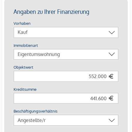
Gästeparkplätze: komfortabel in der Tiefgarage
Highlights auf einen Blick
Europas erstes Stadtquartier in Holzbauweise
CO²-neutrale Energieversorgung durch Geothermie &
Photovoltaik
253 Wohnungen von 34 – 108 m²
Jede Einheit mit Außenfläche
Autofreie Zone mit Sharing-Angeboten & E-Mobilität
Perfekte Innenstadtlage mit Natur, Kultur und Kulinarik
direkt vor der Haustür
Beim Kauf einer 3- oder 4-Zimmerwohnung kann ein Kfz-
Stellplatz in der hauseigenen Tiefgarage um € 44.000,-
erworben werden.
Provisionsfrei für den Käufer!
Fertigstellung voraussichtlich Q2/2026