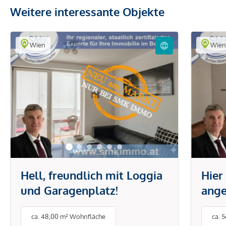
Weitere interessante Objekte
Wien
Wie
Hell, freundlich mit Loggia
Hier
und Garagenplatz!
ange
Eige
ca. 48,00 m² Wohnfläche
ca. 
Terr