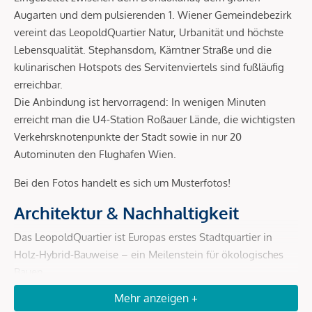
Augarten und dem pulsierenden 1. Wiener Gemeindebezirk
vereint das LeopoldQuartier Natur, Urbanität und höchste
Lebensqualität. Stephansdom, Kärntner Straße und die
kulinarischen Hotspots des Servitenviertels sind fußläufig
erreichbar.
Die Anbindung ist hervorragend: In wenigen Minuten
erreicht man die U4-Station Roßauer Lände, die wichtigsten
Verkehrsknotenpunkte der Stadt sowie in nur 20
Autominuten den Flughafen Wien.
Bei den Fotos handelt es sich um Musterfotos!
Architektur & Nachhaltigkeit
Das LeopoldQuartier ist Europas erstes Stadtquartier in
Holz-Hybrid-Bauweise – ein Meilenstein für ökologisches
Bauen.
Mehr anzeigen +
Holz-Hybrid-Konstruktion:
bis zu 80 % weniger CO²-