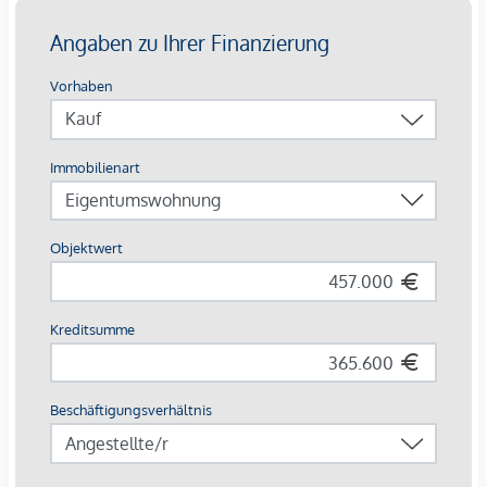
Gästeparkplätze: komfortabel in der Tiefgarage
Highlights auf einen Blick
Europas erstes Stadtquartier in Holzbauweise
CO²-neutrale Energieversorgung durch Geothermie &
Photovoltaik
253 Wohnungen von 34 – 108 m²
Jede Einheit mit Außenfläche
Autofreie Zone mit Sharing-Angeboten & E-Mobilität
Perfekte Innenstadtlage mit Natur, Kultur und Kulinarik
direkt vor der Haustür
Beim Kauf einer 3- oder 4-Zimmerwohnung kann ein Kfz-
Stellplatz in der hauseigenen Tiefgarage um € 44.000,-
erworben werden.
Provisionsfrei für den Käufer!
Fertigstellung voraussichtlich Q2/2026