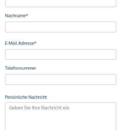
Bahnhof <250m
Autobahnanschluss <2.000m
Angaben Entfernung Luftlinie / Quelle: OpenStreetMap
*Der Vertrag kommt nicht mit der INFINA Credit Broker
GmbH zustande. Das Objekt wird von einem externen
Immobilienunternehmen angeboten. Allfällige aus dem
Vertragsabschluss resultierende Rechte sind ausschließlich
gegenüber dem anbietenden Immobilienunternehmen
geltend zu machen. Wir weisen Sie darauf hin, dass die
gemachten Angaben und Informationen lediglich
unverbindliche Vorabinformationen sind und daher ohne
Gewähr erfolgen. Der Vermittler ist als Doppelmakler tätig.