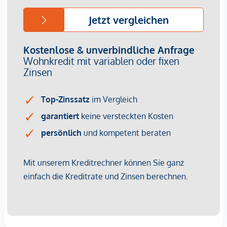
Wir weisen darauf hin, dass zwischen dem Vermittler und
dem zu vermittelnden Dritten ein familiäres oder
wirtschaftliches Naheverhältnis besteht.
Der Vermittler ist als Doppelmakler tätig.
Infrastruktur / Entfernungen
Gesundheit
Arzt <500m
Apotheke <500m
Klinik <500m
Krankenhaus <1.250m
Kinder & Schulen
Schule <500m
Kindergarten <250m