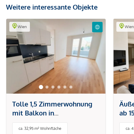
Weitere interessante Objekte
Wien
Wie
Tolle 1,5 Zimmerwohnung
Äuß
mit Balkon in
ab 1
ausgezeichneter Lage und
mit 
ca. 32,95 m² Wohnfläche
ca. 
optimaler