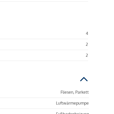
4
2
2
Fliesen, Parkett
Luftwärmepumpe
Fußbodenheizung