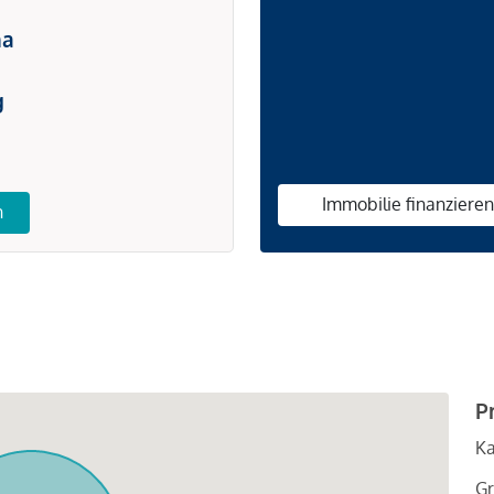
na
g
Immobilie finanziere
n
P
Ka
Gr