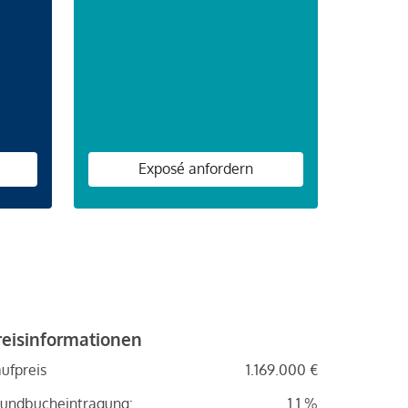
n
Exposé anfordern
reisinformationen
ufpreis
1.169.000 €
undbucheintragung:
1.1 %