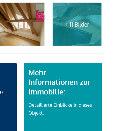
+ 11 Bilder
Mehr
Informationen zur
Immobilie:
50
Detaillierte Einblicke in dieses
Objekt.