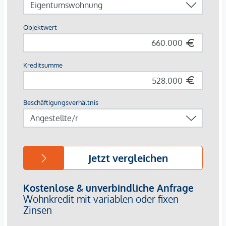
seitens des Abgebers bekannt gegeben. Eine Garantie auf
Richtigkeit und Vollständigkeit können wir nicht
übernehmen.
Wir weisen darauf hin, dass zwischen dem Vermittler und
dem zu vermittelnden Dritten ein familiäres oder
wirtschaftliches Naheverhältnis besteht.
Der Vermittler ist als Doppelmakler tätig.
Wir weisen darauf hin, dass zwischen dem Vermittler und
dem zu vermittelnden Dritten ein familiäres oder
wirtschaftliches Naheverhältnis besteht.
Der Vermittler ist als Doppelmakler tätig.
*Der Vertrag kommt nicht mit der INFINA Credit Broker
GmbH zustande. Das Objekt wird von einem externen
Immobilienunternehmen angeboten. Allfällige aus dem