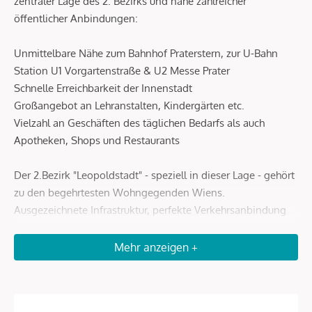
zentraler Lage des 2. Bezirks und nahe zahlreicher
öffentlicher Anbindungen:
Unmittelbare Nähe zum Bahnhof Praterstern, zur U-Bahn
Station U1 Vorgartenstraße & U2 Messe Prater
Schnelle Erreichbarkeit der Innenstadt
Großangebot an Lehranstalten, Kindergärten etc.
Vielzahl an Geschäften des täglichen Bedarfs als auch
Apotheken, Shops und Restaurants
Der 2.Bezirk "Leopoldstadt" - speziell in dieser Lage - gehört
zu den begehrtesten Wohngegenden Wiens.
Ausgezeichnete Infrastruktur, perfekte Verkehrsanbindung
und Lifestyle zeichnen das Gebiet aus. Viele multikulturelle
Gastronomieangebote, Designerboutiquen sowie trendige
Mehr anzeigen +
Lokale und Geschäfte laden zum Flanieren und Shoppen
ein.