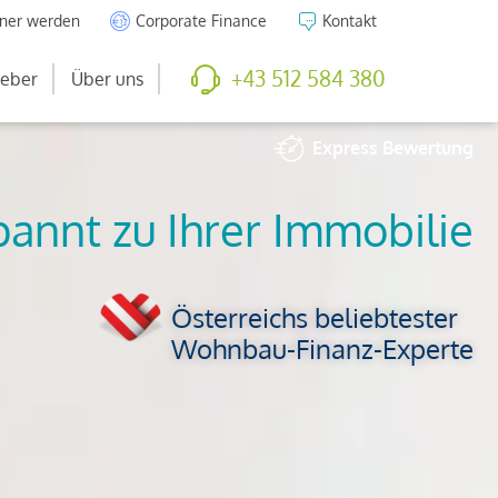
tner werden
Corporate Finance
Kontakt
+43 512 584 380
eber
Über uns
Express
Bewertung
So viel ist Ihre
Immobilie wert
Österreichs beliebtester
Wohnbau-Finanz-Experte