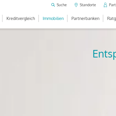
Suche
Standorte
Par
Kreditvergleich
Immobilien
Partnerbanken
Ratg